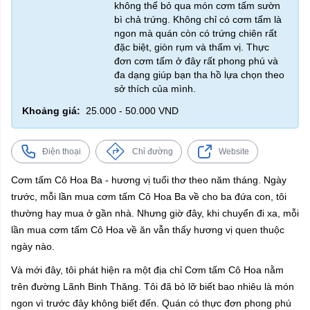
không thể bỏ qua món cơm tấm sườn
bì chả trứng. Không chỉ có cơm tấm là
ngon mà quán còn có trứng chiên rất
đặc biệt, giòn rụm và thấm vị. Thực
đơn cơm tấm ở đây rất phong phú và
đa dạng giúp bạn tha hồ lựa chọn theo
sở thích của mình.
Khoảng giá:
25.000 - 50.000 VND
Điện thoại
Chỉ đường
Website
Cơm tấm Cô Hoa Ba - hương vị tuổi thơ theo năm tháng. Ngày
trước, mỗi lần mua cơm tấm Cô Hoa Ba về cho ba đứa con, tôi
thường hay mua ở gần nhà. Nhưng giờ đây, khi chuyển đi xa, mỗi
lần mua cơm tấm Cô Hoa về ăn vẫn thấy hương vị quen thuộc
ngày nào.
Và mới đây, tôi phát hiện ra một địa chỉ Cơm tấm Cô Hoa nằm
trên đường Lãnh Binh Thăng. Tôi đã bỏ lỡ biết bao nhiêu là món
ngon vì trước đây không biết đến. Quán có thực đơn phong phú