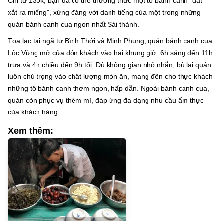
Chỉ từ 130k, bạn đã có thể thưởng thức một tô bánh canh "đắt
xắt ra miếng", xứng đáng với danh tiếng của một trong những
quán bánh canh cua ngon nhất Sài thành.
Tọa lạc tại ngã tư Bình Thới và Minh Phụng, quán bánh canh cua
Lộc Vừng mở cửa đón khách vào hai khung giờ: 6h sáng đến 11h
trưa và 4h chiều đến 9h tối. Dù không gian nhỏ nhắn, bù lại quán
luôn chú trọng vào chất lượng món ăn, mang đến cho thực khách
những tô bánh canh thơm ngon, hấp dẫn. Ngoài bánh canh cua,
quán còn phục vụ thêm mì, đáp ứng đa dạng nhu cầu ẩm thực
của khách hàng.
Xem thêm: