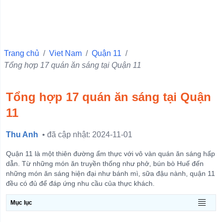
Quận 10
Quận 6
Quận Ba Đình
Trang chủ
/
Viet Nam
/
Quận 11
/
Tổng hợp 17 quán ăn sáng tại Quận 11
Quận 11
Quận 1
Tổng hợp 17 quán ăn sáng tại Quận
Quận 4
11
Quận 3
Quận 5
Thu Anh
• đã cập nhật: 2024-11-01
Quận Hà Đông
Quận 11 là một thiên đường ẩm thực với vô vàn quán ăn sáng hấp
Quận Đống Đa
dẫn. Từ những món ăn truyền thống như phở, bún bò Huế đến
những món ăn sáng hiện đại như bánh mì, sữa đậu nành, quận 11
Quận Hai Bà Trưng
đều có đủ để đáp ứng nhu cầu của thực khách.
Quận Hoàn Kiếm
Mục lục
View more