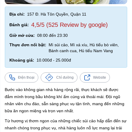
Địa chỉ:
157 Đ. Hà Tôn Quyền, Quận 11
4,5/5 (525 Review by google)
Đánh giá:
Giờ mở cửa:
08:00 đến 23:30
Thực đơn nổi bật:
Mì sủi cảo, Mì xá xíu, Hủ tiếu bò viên,
Bánh canh cua, Hủ tiếu Nam Vang
Khoảng giá:
10.000đ - 25.000đ
Điện thoại
Chỉ đường
Website
Bước vào không gian nhà hàng rộng rãi, thực khách sẽ được
đắm mình trong bầu không khí ấm cúng và thoải mái. Đội ngũ
nhân viên chu đáo, sẵn sàng phục vụ tận tình, mang đến những
bữa ăn ngon miệng và trọn vẹn nhất.
Từ hương vị thơm ngon của những chiếc sủi cảo hấp dẫn đến sự
nhanh chóng trong phục vụ, nhà hàng luôn nỗ lực mang lại trải