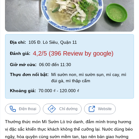
Địa chỉ:
105 Đ. Lò Siêu, Quận 11
4,2/5 (396 Review by google)
Đánh giá:
Giờ mở cửa:
06:00 đến 11:30
Thực đơn nổi bật:
Mì sườn non, mì sườn sụn, mì cay, mì
đùi gà, mì thập cẩm
Khoảng giá:
70.000 ₫ - 120.000 ₫
Điện thoại
Chỉ đường
Website
Thưởng thức món Mì Sườn Lò trứ danh, đắm mình trong hương
vị đặc sắc khiến thực khách không thể cưỡng lại. Nước dùng béo
ngậy, hòa quyện cùng sườn mềm tan, tạo nên bản giao hưởng