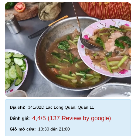
Địa chỉ:
341/82D Lạc Long Quân, Quận 11
4,4/5 (137 Review by google)
Đánh giá:
Giờ mở cửa:
10:30 đến 21:00