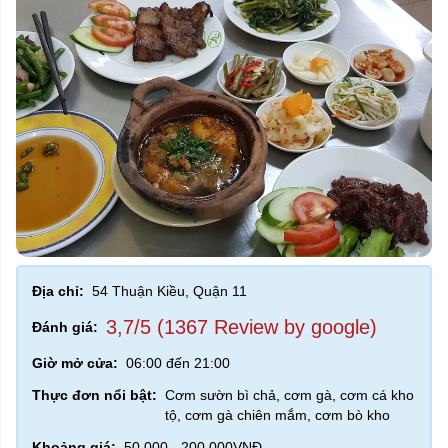
Địa chỉ:
54 Thuận Kiều, Quận 11
3,7/5 (1367 Review by google)
Đánh giá:
Giờ mở cửa:
06:00 đến 21:00
Thực đơn nổi bật:
Cơm sườn bì chả, cơm gà, cơm cá kho
tộ, cơm gà chiên mắm, cơm bò kho
Khoảng giá:
50.000 - 200.000VNĐ