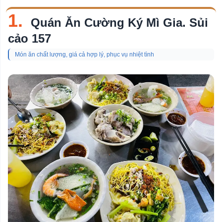
Chủ
1.
đề
Quán Ăn Cường Ký Mì Gia. Sủi
Quán Bar
cảo 157
Quán Cơm
Món ăn chất lượng, giá cả hợp lý, phục vụ nhiệt tình
Nhà Hàng
Quán Cafe
Quán Cafe Yên Tĩnh
Shop Hoa Tươi
Quán Kem
Quán Lẩu
Nhà Hàng Buffet
Quán Ăn Sáng