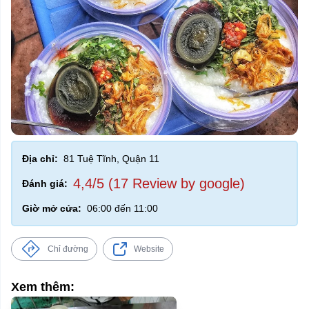
Địa chỉ:
81 Tuệ Tĩnh, Quận 11
4,4/5 (17 Review by google)
Đánh giá:
Giờ mở cửa:
06:00 đến 11:00
Chỉ đường
Website
Xem thêm: