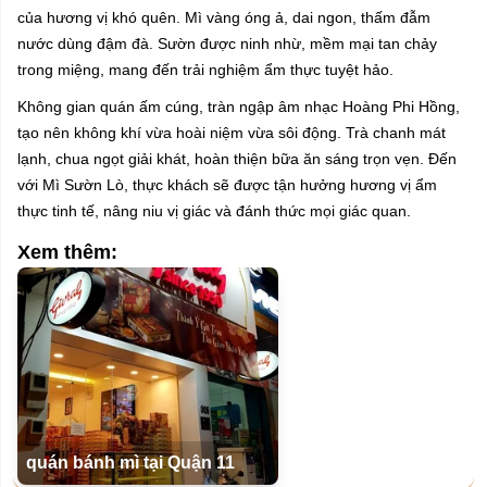
của hương vị khó quên. Mì vàng óng ả, dai ngon, thấm đẫm
nước dùng đậm đà. Sườn được ninh nhừ, mềm mại tan chảy
trong miệng, mang đến trải nghiệm ẩm thực tuyệt hảo.
Không gian quán ấm cúng, tràn ngập âm nhạc Hoàng Phi Hồng,
tạo nên không khí vừa hoài niệm vừa sôi động. Trà chanh mát
lạnh, chua ngọt giải khát, hoàn thiện bữa ăn sáng trọn vẹn. Đến
với Mì Sườn Lò, thực khách sẽ được tận hưởng hương vị ẩm
thực tinh tế, nâng niu vị giác và đánh thức mọi giác quan.
Xem thêm:
quán bánh mì tại Quận 11