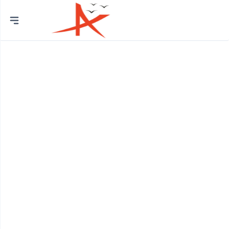
Thành
phố
Quận Bình Tân
Huyện Bình Chánh
Quận 12
Quận Bình Thạnh
Quận 8
Huyện Củ Chi
Quận Bắc Từ Liêm
Quận 7
Quận Cầu Giấy