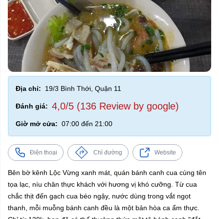
Địa chỉ:
19/3 Bình Thới, Quận 11
4,0/5 (136 Review by google)
Đánh giá:
Giờ mở cửa:
07:00 đến 21:00
Điện thoại
Chỉ đường
Website
Bên bờ kênh Lộc Vừng xanh mát, quán bánh canh cua cùng tên
tọa lạc, níu chân thực khách với hương vị khó cưỡng. Từ cua
chắc thịt đến gạch cua béo ngậy, nước dùng trong vắt ngọt
thanh, mỗi muỗng bánh canh đều là một bản hòa ca ẩm thực.