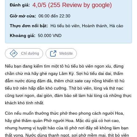
4,0/5 (255 Review by google)
Đánh giá:
Giờ mở cửa:
06:00 đến 22:30
Thực đơn nổi bật:
Hủ tiếu bò viên, Hoành thánh, Há cảo
Khoảng giá:
50.000 VND
Chỉ đường
Website
Nếu bạn đang kiếm tìm một tô hủ tiếu bò viên ngon xỉu, đừng
chần chừ mà hãy ghé ngay Lâm Ký. Sợi hủ tiếu dai dai, thấm
đẫm nước dùng đậm đà, thêm chút sate cay nồng khiến tô hủ
tiếu trở nên hấp dẫn khó cưỡng. Thịt bò viên, lòng và thịt nạc
cũng tươi ngon, dai giòn, đảm bảo sẽ làm hài lòng cả những thực
khách khó tính nhất.
Còn nếu muốn thưởng thức phở theo phong cách người Hoa,
hãy ghé thăm quán Phở người Hoa. Mặc dù giá có hơi cao,
nhưng hương vị tuyệt hảo của tô phở nơi đây sẽ không làm bạn
thất vọng. Nước dùng thanh ngọt, sợi phở mềm mại, thịt bò viên