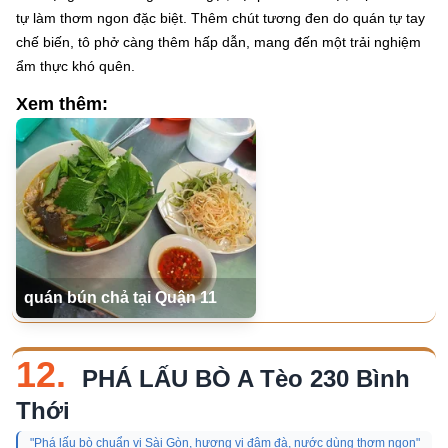
tự làm thơm ngon đặc biệt. Thêm chút tương đen do quán tự tay
chế biến, tô phở càng thêm hấp dẫn, mang đến một trải nghiệm
ẩm thực khó quên.
Xem thêm:
quán bún chả tại Quận 11
12.
PHÁ LẤU BÒ A Tèo 230 Bình
Thới
"Phá lấu bò chuẩn vị Sài Gòn, hương vị đậm đà, nước dùng thơm ngon"