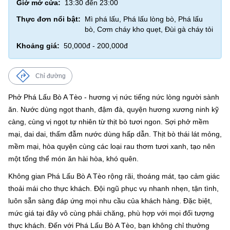
Giờ mở cửa:
13:30 đến 23:00
Thực đơn nổi bật:
Mì phá lấu, Phá lấu lòng bò, Phá lấu
bò, Cơm cháy kho quẹt, Đùi gà cháy tỏi
Khoảng giá:
50,000đ - 200,000đ
Chỉ đường
Phở Phá Lấu Bò A Tèo - hương vị nức tiếng nức lòng người sành
ăn. Nước dùng ngọt thanh, đậm đà, quyện hương xương ninh kỹ
càng, cùng vị ngọt tự nhiên từ thịt bò tươi ngon. Sợi phở mềm
mại, dai dai, thấm đẫm nước dùng hấp dẫn. Thịt bò thái lát mỏng,
mềm mại, hòa quyện cùng các loại rau thơm tươi xanh, tạo nên
một tổng thể món ăn hài hòa, khó quên.
Không gian Phá Lấu Bò A Tèo rộng rãi, thoáng mát, tạo cảm giác
thoải mái cho thực khách. Đội ngũ phục vụ nhanh nhẹn, tận tình,
luôn sẵn sàng đáp ứng mọi nhu cầu của khách hàng. Đặc biệt,
mức giá tại đây vô cùng phải chăng, phù hợp với mọi đối tượng
thực khách. Đến với Phá Lấu Bò A Tèo, bạn không chỉ thưởng