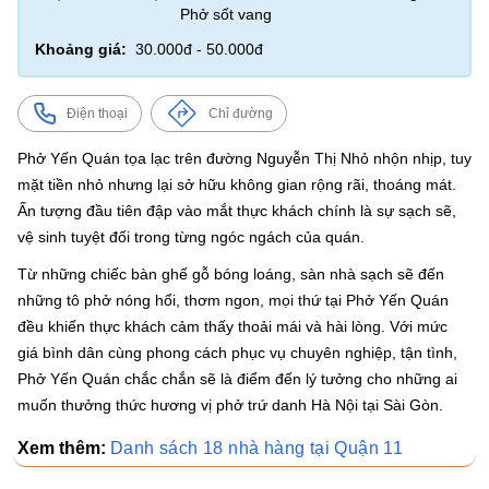
Phở sốt vang
Khoảng giá:
30.000đ - 50.000đ
Điện thoại
Chỉ đường
Phở Yến Quán tọa lạc trên đường Nguyễn Thị Nhỏ nhộn nhịp, tuy
mặt tiền nhỏ nhưng lại sở hữu không gian rộng rãi, thoáng mát.
Ấn tượng đầu tiên đập vào mắt thực khách chính là sự sạch sẽ,
vệ sinh tuyệt đối trong từng ngóc ngách của quán.
Từ những chiếc bàn ghế gỗ bóng loáng, sàn nhà sạch sẽ đến
những tô phở nóng hổi, thơm ngon, mọi thứ tại Phở Yến Quán
đều khiến thực khách cảm thấy thoải mái và hài lòng. Với mức
giá bình dân cùng phong cách phục vụ chuyên nghiệp, tận tình,
Phở Yến Quán chắc chắn sẽ là điểm đến lý tưởng cho những ai
muốn thưởng thức hương vị phở trứ danh Hà Nội tại Sài Gòn.
Xem thêm:
Danh sách 18 nhà hàng tại Quận 11