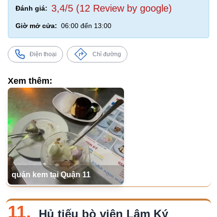
3,4/5 (12 Review by google)
Đánh giá:
Giờ mở cửa:
06:00 đến 13:00
Điện thoại
Chỉ đường
Xem thêm:
quán kem tại Quận 11
11.
Hủ tiếu bò viên Lâm Ký