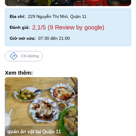
Địa chỉ:
229 Nguyễn Thị Nhỏ, Quận 11
2,1/5 (9 Review by google)
Đánh giá:
Giờ mở cửa:
07:30 đến 21:00
Chỉ đường
Xem thêm:
quán ăn vặt tại Quận 11