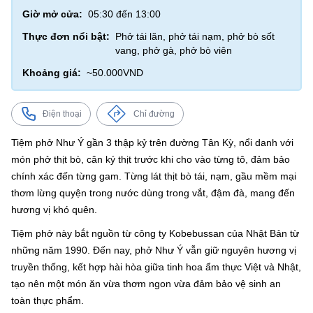
Giờ mở cửa:
05:30 đến 13:00
Thực đơn nổi bật:
Phở tái lăn, phở tái nạm, phở bò sốt
vang, phở gà, phở bò viên
Khoảng giá:
~50.000VND
Điện thoại
Chỉ đường
Tiệm phở Như Ý gần 3 thập kỷ trên đường Tân Kỳ, nổi danh với
món phở thịt bò, cân ký thịt trước khi cho vào từng tô, đảm bảo
chính xác đến từng gam. Từng lát thịt bò tái, nạm, gầu mềm mại
thơm lừng quyện trong nước dùng trong vắt, đậm đà, mang đến
hương vị khó quên.
Tiệm phở này bắt nguồn từ công ty Kobebussan của Nhật Bản từ
những năm 1990. Đến nay, phở Như Ý vẫn giữ nguyên hương vị
truyền thống, kết hợp hài hòa giữa tinh hoa ẩm thực Việt và Nhật,
tạo nên một món ăn vừa thơm ngon vừa đảm bảo vệ sinh an
toàn thực phẩm.