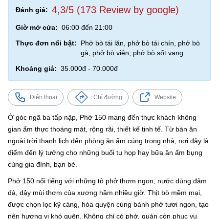
4,3/5 (173 Review by google)
Đánh giá:
Giờ mở cửa:
06:00 đến 21:00
Thực đơn nổi bật:
Phở bò tái lăn, phở bò tái chín, phở bò
gà, phở bò viên, phở bò sốt vang
Khoảng giá:
35.000đ - 70.000đ
Điện thoại
Chỉ đường
Website
Ở góc ngã ba tấp nập, Phở 150 mang đến thực khách không
gian ẩm thực thoáng mát, rộng rãi, thiết kế tinh tế. Từ bàn ăn
ngoài trời thanh lịch đến phòng ăn ấm cúng trong nhà, nơi đây là
điểm đến lý tưởng cho những buổi tụ họp hay bữa ăn ấm bụng
cùng gia đình, bạn bè.
Phở 150 nổi tiếng với những tô phở thơm ngon, nước dùng đậm
đà, dậy mùi thơm của xương hầm nhiều giờ. Thịt bò mềm mại,
được chọn lọc kỹ càng, hòa quyện cùng bánh phở tươi ngon, tạo
nên hương vị khó quên. Không chỉ có phở, quán còn phục vụ