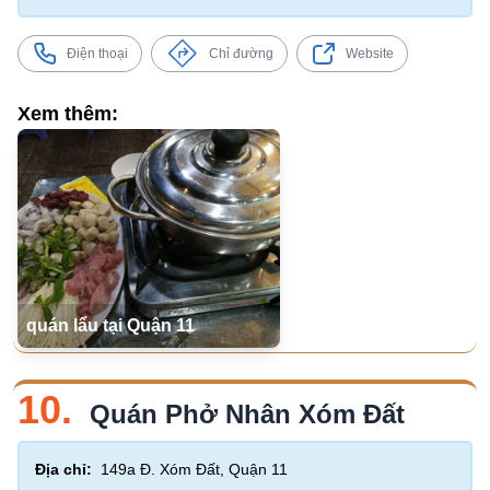
Điện thoại
Chỉ đường
Website
Xem thêm:
quán lẩu tại Quận 11
10.
Quán Phở Nhân Xóm Đất
Địa chỉ:
149a Đ. Xóm Đất, Quận 11