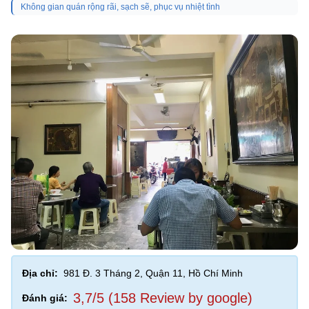
Không gian quán rộng rãi, sạch sẽ, phục vụ nhiệt tình
Địa chỉ:
981 Đ. 3 Tháng 2, Quận 11, Hồ Chí Minh
3,7/5 (158 Review by google)
Đánh giá: