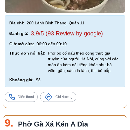
Địa chỉ:
200 Lãnh Binh Thăng, Quận 11
3,9/5 (93 Review by google)
Đánh giá:
Giờ mở cửa:
06:00 đến 00:10
Thực đơn nổi bật:
Phở bò cổ nấu theo công thức gia
truyền của người Hà Nội, cùng với các
món ăn kèm nổi tiếng khác như bò
viên, gân, sách lá lách, thịt bò bắp
Khoảng giá:
$8
Điện thoại
Chỉ đường
9.
Phở Gà Xá Kén A Dìa