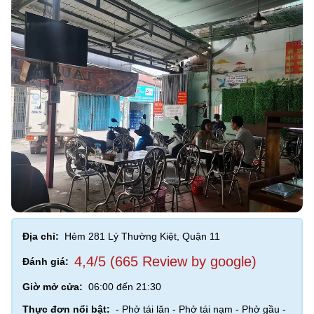
Địa chỉ:
Hẻm 281 Lý Thường Kiệt, Quận 11
4,4/5 (665 Review by google)
Đánh giá:
Giờ mở cửa:
06:00 đến 21:30
Thực đơn nổi bật:
- Phở tái lăn - Phở tái nạm - Phở gầu -