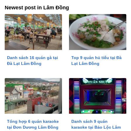
Newest post in Lâm Đồng
Danh sách 16 quán gà tại
Top 9 quán hủ tiếu tại Đà
Đà Lạt Lâm Đồng
Lạt Lâm Đồng
Tổng hợp 6 quán karaoke
Danh sách 9 quán
tại Đơn Dương Lâm Đồng
karaoke tại Bảo Lộc Lâm