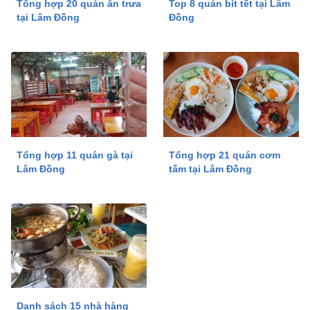
Tổng hợp 20 quán ăn trưa
Top 8 quán bít tết tại Lâm
tại Lâm Đồng
Đồng
Tổng hợp 11 quán gà tại
Tổng hợp 21 quán cơm
Lâm Đồng
tấm tại Lâm Đồng
Danh sách 15 nhà hàng