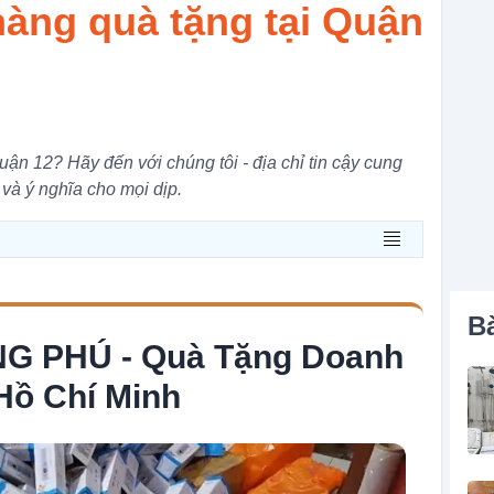
àng quà tặng tại Quận
ận 12? Hãy đến với chúng tôi - địa chỉ tin cậy cung
và ý nghĩa cho mọi dịp.
Bà
 PHÚ - Quà Tặng Doanh
 Hồ Chí Minh