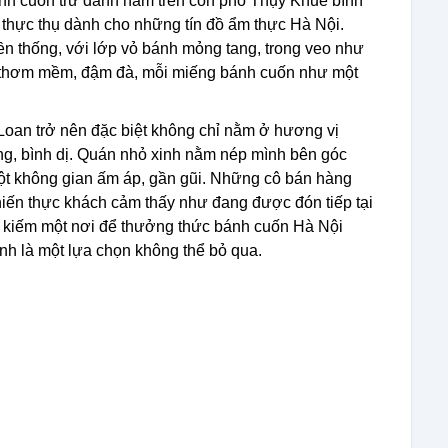
nh cuốn trứ danh nằm trên con phố Thụy Khuê bình
 thực thụ dành cho những tín đồ ẩm thực Hà Nội.
 thống, với lớp vỏ bánh mỏng tang, trong veo như
 thơm mềm, đậm đà, mỗi miếng bánh cuốn như một
Loan trở nên đặc biệt không chỉ nằm ở hương vị
g, bình dị. Quán nhỏ xinh nằm nép mình bên góc
một không gian ấm áp, gần gũi. Những cô bán hàng
khiến thực khách cảm thấy như đang được đón tiếp tại
m kiếm một nơi để thưởng thức bánh cuốn Hà Nội
nh là một lựa chọn không thể bỏ qua.