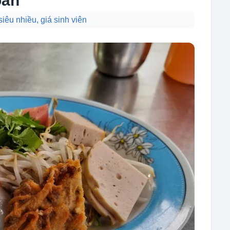
oan
iêu nhiều, giá sinh viên