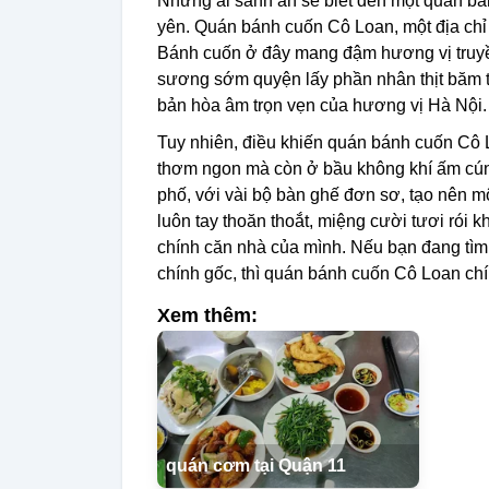
Những ai sành ăn sẽ biết đến một quán bá
yên. Quán bánh cuốn Cô Loan, một địa chỉ
Bánh cuốn ở đây mang đậm hương vị truyền
sương sớm quyện lấy phần nhân thịt băm
bản hòa âm trọn vẹn của hương vị Hà Nội.
Tuy nhiên, điều khiến quán bánh cuốn Cô 
thơm ngon mà còn ở bầu không khí ấm cún
phố, với vài bộ bàn ghế đơn sơ, tạo nên 
luôn tay thoăn thoắt, miệng cười tươi rói 
chính căn nhà của mình. Nếu bạn đang tì
chính gốc, thì quán bánh cuốn Cô Loan chí
Xem thêm:
quán cơm tại Quận 11