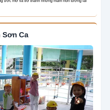
ng ước mơ và trở thành những mầm non tương lai
 Sơn Ca