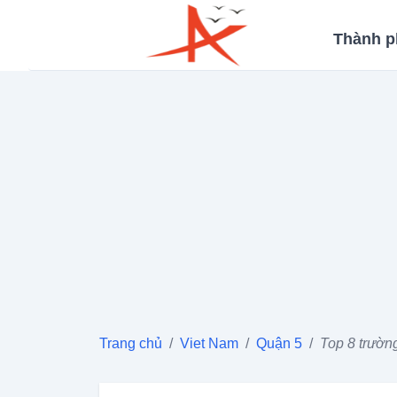
Thành p
Trang chủ
/
Viet Nam
/
Quận 5
/
Top 8 trườn