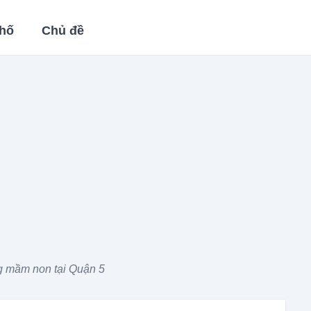
hố
Chủ đề
g mầm non tại Quận 5