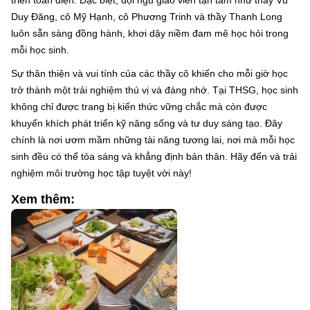
triển toàn diện. Đặc biệt, đội ngũ giáo viên tận tâm như thầy Vũ
Duy Đăng, cô Mỹ Hạnh, cô Phương Trinh và thầy Thanh Long
luôn sẵn sàng đồng hành, khơi dậy niềm đam mê học hỏi trong
mỗi học sinh.
Sự thân thiện và vui tính của các thầy cô khiến cho mỗi giờ học
trở thành một trải nghiệm thú vị và đáng nhớ. Tại THSG, học sinh
không chỉ được trang bị kiến thức vững chắc mà còn được
khuyến khích phát triển kỹ năng sống và tư duy sáng tạo. Đây
chính là nơi ươm mầm những tài năng tương lai, nơi mà mỗi học
sinh đều có thể tỏa sáng và khẳng định bản thân. Hãy đến và trải
nghiệm môi trường học tập tuyệt vời này!
Xem thêm: