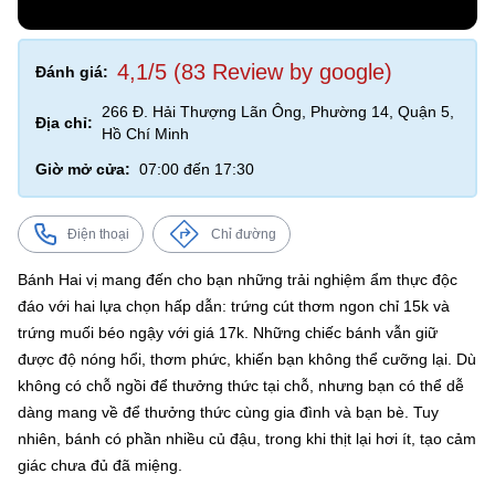
4,1/5 (83 Review by google)
Đánh giá:
266 Đ. Hải Thượng Lãn Ông, Phường 14, Quận 5,
Địa chỉ:
Hồ Chí Minh
Giờ mở cửa:
07:00 đến 17:30
Điện thoại
Chỉ đường
Bánh Hai vị mang đến cho bạn những trải nghiệm ẩm thực độc
đáo với hai lựa chọn hấp dẫn: trứng cút thơm ngon chỉ 15k và
trứng muối béo ngậy với giá 17k. Những chiếc bánh vẫn giữ
được độ nóng hổi, thơm phức, khiến bạn không thể cưỡng lại. Dù
không có chỗ ngồi để thưởng thức tại chỗ, nhưng bạn có thể dễ
dàng mang về để thưởng thức cùng gia đình và bạn bè. Tuy
nhiên, bánh có phần nhiều củ đậu, trong khi thịt lại hơi ít, tạo cảm
giác chưa đủ đã miệng.