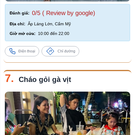
0/5 ( Review by google)
Đánh giá:
Địa chỉ:
Ấp Láng Lớn, Cẩm Mỹ
Giờ mở cửa:
10:00 đến 22:00
Điện thoại
Chỉ đường
7.
Cháo gỏi gà vịt