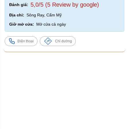
5,0/5 (5 Review by google)
Đánh giá:
Địa chỉ:
Sông Ray, Cẩm Mỹ
Giờ mở cửa:
Mở cửa cả ngày
Điện thoại
Chỉ đường