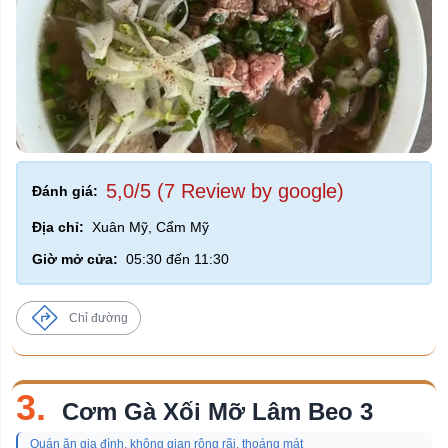
5,0/5 (7 Review by google)
Đánh giá:
Địa chỉ:
Xuân Mỹ, Cẩm Mỹ
Giờ mở cửa:
05:30 đến 11:30
Chỉ đường
3.
Cơm Gà Xối Mỡ Lâm Beo 3
Quán ăn gia đình, không gian rộng rãi, thoáng mát