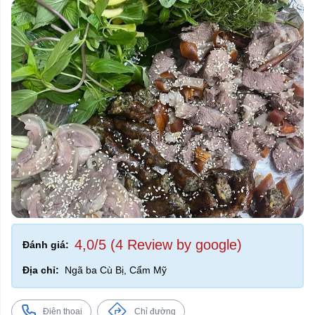
4,0/5 (4 Review by google)
Đánh giá:
Địa chỉ:
Ngã ba Cù Bị, Cẩm Mỹ
Điện thoại
Chỉ đường