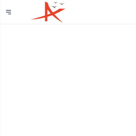
Thành
phố
Quận Bình Tân
Huyện Bình Chánh
Quận 12
Quận Bình Thạnh
Quận 8
Huyện Củ Chi
Quận Bắc Từ Liêm
Quận 7
Quận Cầu Giấy