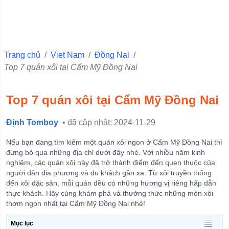
Quận 10
Quận 6
Quận Ba Đình
Trang chủ
/
Viet Nam
/
Đồng Nai
/
Top 7 quán xôi tại Cẩm Mỹ Đồng Nai
Quận 11
Quận 1
Top 7 quán xôi tại Cẩm Mỹ Đồng Nai
Quận 4
Quận 3
Định Tomboy
• đã cập nhật: 2024-11-29
Quận 5
Nếu bạn đang tìm kiếm một quán xôi ngon ở Cẩm Mỹ Đồng Nai thì
Quận Hà Đông
đừng bỏ qua những địa chỉ dưới đây nhé. Với nhiều năm kinh
nghiệm, các quán xôi này đã trở thành điểm đến quen thuộc của
Quận Đống Đa
người dân địa phương và du khách gần xa. Từ xôi truyền thống
đến xôi đặc sản, mỗi quán đều có những hương vị riêng hấp dẫn
Quận Hai Bà Trưng
thực khách. Hãy cùng khám phá và thưởng thức những món xôi
Quận Hoàn Kiếm
thơm ngon nhất tại Cẩm Mỹ Đồng Nai nhé!
View more
Mục lục