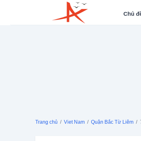
Chủ đ
Trang chủ
/
Viet Nam
/
Quận Bắc Từ Liêm
/