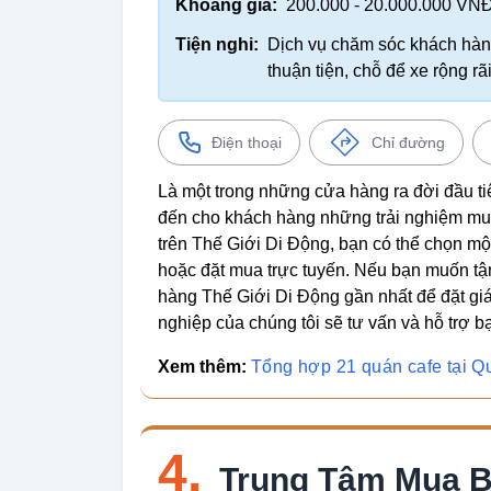
Khoảng giá:
200.000 - 20.000.000 VN
Tiện nghi:
Dịch vụ chăm sóc khách hàng
thuận tiện, chỗ để xe rộng r
Điện thoại
Chỉ đường
Là một trong những cửa hàng ra đời đầu ti
đến cho khách hàng những trải nghiệm mua
trên Thế Giới Di Động, bạn có thể chọn một t
hoặc đặt mua trực tuyến. Nếu bạn muốn tậ
hàng Thế Giới Di Động gần nhất để đặt giá
nghiệp của chúng tôi sẽ tư vấn và hỗ trợ b
Xem thêm:
Tổng hợp 21 quán cafe tại 
4.
Trung Tâm Mua B