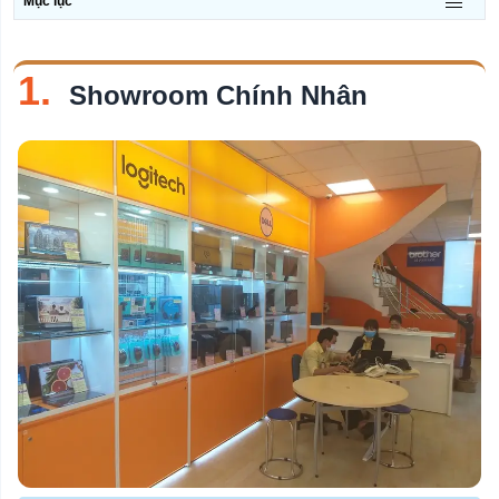
Mục lục
Chủ
đề
Quán Bar
1.
Showroom Chính Nhân
Quán Cơm
Nhà Hàng
Quán Cafe
Quán Cafe Yên Tĩnh
Shop Hoa Tươi
Quán Kem
Quán Lẩu
Nhà Hàng Buffet
Quán Ăn Sáng