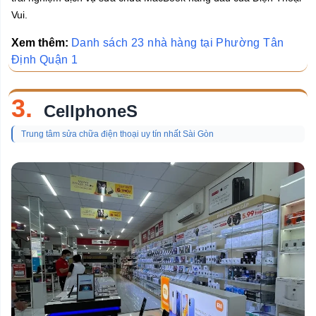
Vui.
Xem thêm:
Danh sách 23 nhà hàng tại Phường Tân
Định Quận 1
3.
CellphoneS
Trung tâm sửa chữa điện thoại uy tín nhất Sài Gòn