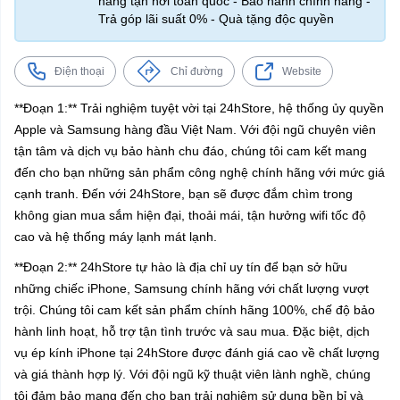
hàng tận nơi toàn quốc - Bảo hành chính hãng -
Trả góp lãi suất 0% - Quà tặng độc quyền
Điện thoại
Chỉ đường
Website
**Đoạn 1:** Trải nghiệm tuyệt vời tại 24hStore, hệ thống ủy quyền
Apple và Samsung hàng đầu Việt Nam. Với đội ngũ chuyên viên
tận tâm và dịch vụ bảo hành chu đáo, chúng tôi cam kết mang
đến cho bạn những sản phẩm công nghệ chính hãng với mức giá
cạnh tranh. Đến với 24hStore, bạn sẽ được đắm chìm trong
không gian mua sắm hiện đại, thoải mái, tận hưởng wifi tốc độ
cao và hệ thống máy lạnh mát lạnh.
**Đoạn 2:** 24hStore tự hào là địa chỉ uy tín để bạn sở hữu
những chiếc iPhone, Samsung chính hãng với chất lượng vượt
trội. Chúng tôi cam kết sản phẩm chính hãng 100%, chế độ bảo
hành linh hoạt, hỗ trợ tận tình trước và sau mua. Đặc biệt, dịch
vụ ép kính iPhone tại 24hStore được đánh giá cao về chất lượng
và giá thành hợp lý. Với đội ngũ kỹ thuật viên lành nghề, chúng
tôi đảm bảo mang đến cho bạn trải nghiệm sử dụng bền bỉ và