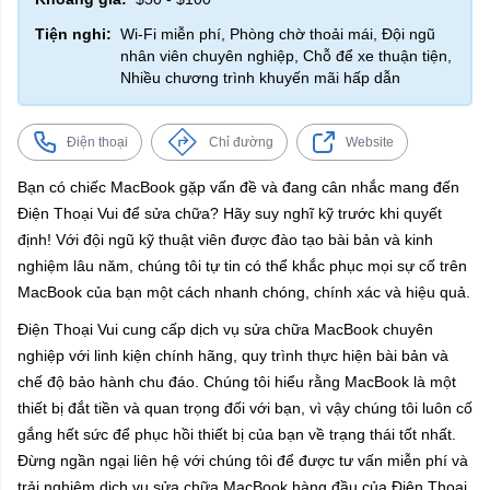
Tiện nghi:
Wi-Fi miễn phí, Phòng chờ thoải mái, Đội ngũ
nhân viên chuyên nghiệp, Chỗ để xe thuận tiện,
Nhiều chương trình khuyến mãi hấp dẫn
Điện thoại
Chỉ đường
Website
Bạn có chiếc MacBook gặp vấn đề và đang cân nhắc mang đến
Điện Thoại Vui để sửa chữa? Hãy suy nghĩ kỹ trước khi quyết
định! Với đội ngũ kỹ thuật viên được đào tạo bài bản và kinh
nghiệm lâu năm, chúng tôi tự tin có thể khắc phục mọi sự cố trên
MacBook của bạn một cách nhanh chóng, chính xác và hiệu quả.
Điện Thoại Vui cung cấp dịch vụ sửa chữa MacBook chuyên
nghiệp với linh kiện chính hãng, quy trình thực hiện bài bản và
chế độ bảo hành chu đáo. Chúng tôi hiểu rằng MacBook là một
thiết bị đắt tiền và quan trọng đối với bạn, vì vậy chúng tôi luôn cố
gắng hết sức để phục hồi thiết bị của bạn về trạng thái tốt nhất.
Đừng ngần ngại liên hệ với chúng tôi để được tư vấn miễn phí và
trải nghiệm dịch vụ sửa chữa MacBook hàng đầu của Điện Thoại