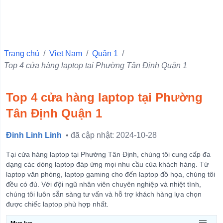
Quận 10
Quận 6
Quận Ba Đình
Trang chủ
/
Viet Nam
/
Quận 1
/
Top 4 cửa hàng laptop tại Phường Tân Định Quận 1
Quận 11
Quận 1
Top 4 cửa hàng laptop tại Phường
Quận 4
Tân Định Quận 1
Quận 3
Quận 5
Đinh Linh Linh
• đã cập nhật: 2024-10-28
Quận Hà Đông
Tại cửa hàng laptop tại Phường Tân Định, chúng tôi cung cấp đa
Quận Đống Đa
dạng các dòng laptop đáp ứng mọi nhu cầu của khách hàng. Từ
laptop văn phòng, laptop gaming cho đến laptop đồ họa, chúng tôi
Quận Hai Bà Trưng
đều có đủ. Với đội ngũ nhân viên chuyên nghiệp và nhiệt tình,
chúng tôi luôn sẵn sàng tư vấn và hỗ trợ khách hàng lựa chọn
Quận Hoàn Kiếm
được chiếc laptop phù hợp nhất.
View more