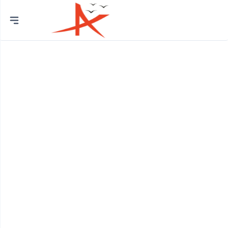
Thành
phố
Quận Bình Tân
Huyện Bình Chánh
Quận 12
Quận Bình Thạnh
Quận 8
Huyện Củ Chi
Quận Bắc Từ Liêm
Quận 7
Quận Cầu Giấy