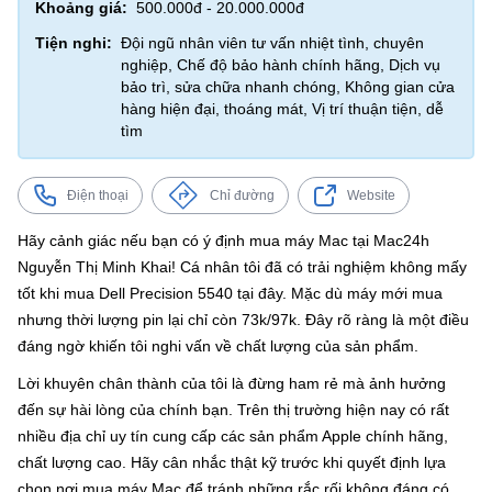
Khoảng giá:
500.000đ - 20.000.000đ
Tiện nghi:
Đội ngũ nhân viên tư vấn nhiệt tình, chuyên
nghiệp, Chế độ bảo hành chính hãng, Dịch vụ
bảo trì, sửa chữa nhanh chóng, Không gian cửa
hàng hiện đại, thoáng mát, Vị trí thuận tiện, dễ
tìm
Điện thoại
Chỉ đường
Website
Hãy cảnh giác nếu bạn có ý định mua máy Mac tại Mac24h
Nguyễn Thị Minh Khai! Cá nhân tôi đã có trải nghiệm không mấy
tốt khi mua Dell Precision 5540 tại đây. Mặc dù máy mới mua
nhưng thời lượng pin lại chỉ còn 73k/97k. Đây rõ ràng là một điều
đáng ngờ khiến tôi nghi vấn về chất lượng của sản phẩm.
Lời khuyên chân thành của tôi là đừng ham rẻ mà ảnh hưởng
đến sự hài lòng của chính bạn. Trên thị trường hiện nay có rất
nhiều địa chỉ uy tín cung cấp các sản phẩm Apple chính hãng,
chất lượng cao. Hãy cân nhắc thật kỹ trước khi quyết định lựa
chọn nơi mua máy Mac để tránh những rắc rối không đáng có.