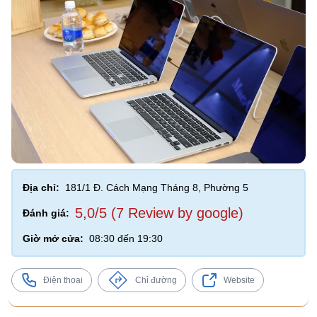
Địa chỉ:
181/1 Đ. Cách Mạng Tháng 8, Phường 5
5,0/5 (7 Review by google)
Đánh giá:
Giờ mở cửa:
08:30 đến 19:30
Điện thoại
Chỉ đường
Website