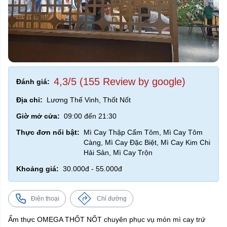
4,3/5 (155 Review by google)
Đánh giá:
Địa chỉ:
Lương Thế Vinh, Thốt Nốt
Giờ mở cửa:
09:00 đến 21:30
Thực đơn nổi bật:
Mì Cay Thập Cẩm Tôm, Mì Cay Tôm
Càng, Mì Cay Đặc Biệt, Mì Cay Kim Chi
Hải Sản, Mì Cay Trộn
Khoảng giá:
30.000đ - 55.000đ
Điện thoại
Chỉ đường
Ẩm thực OMEGA THỐT NỐT chuyên phục vụ món mì cay trứ