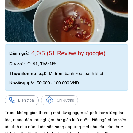
4,0/5 (51 Review by google)
Đánh giá:
Địa chỉ:
QL91, Thốt Nốt
Thực đơn nổi bật:
Mì trộn, bánh xèo, bánh khọt
Khoảng giá:
50.000 - 100.000 VND
Điện thoại
Chỉ đường
Trong không gian thoáng mát, từng ngụm cà phê thơm lừng lan
tỏa, mang đến trải nghiệm thư giãn khó quên. Đội ngũ nhân viên
tận tình chu đáo, luôn sẵn sàng đáp ứng mọi nhu cầu của thực