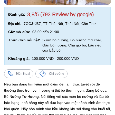
3,8/5 (793 Review by google)
Đánh giá:
Địa chỉ:
7GCJ+J37, TT. Thốt Nốt, Thốt Nốt, Cần Thơ
Giờ mở cửa:
08:00 đến 21:00
Thực đơn nổi bật:
Sườn bò nướng, Bò nướng mỡ chài,
Gân bò nướng, Chả giò bò, Lẩu riêu
cua bắp bò
Khoảng giá:
100.000 VND - 200.000 VND
Điện thoại
Chỉ đường
Nếu bạn đang tìm kiếm một điểm đến ẩm thực tuyệt vời để
thưởng thức trọn vẹn hương vị thịt bò thơm ngon, đừng bỏ qua
Bò Nướng Tư Hương. Nổi tiếng với các món bò nướng và lẩu bò
hảo hạng, nhà hàng này sẽ đưa bạn vào một hành trình ẩm thực
khó quên. Hãy hòa mình vào bầu không khí sôi động vào buổi tối,