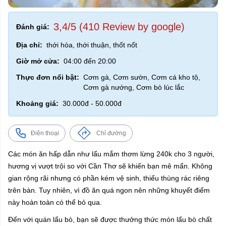
3,4/5 (410 Review by google)
Đánh giá:
Địa chỉ:
thới hòa, thới thuận, thốt nốt
Giờ mở cửa:
04:00 đến 20:00
Thực đơn nổi bật:
Cơm gà, Cơm sườn, Cơm cá kho tộ,
Cơm gà nướng, Cơm bò lúc lắc
Khoảng giá:
30.000đ - 50.000đ
Điện thoại
Chỉ đường
Các món ăn hấp dẫn như lẩu mắm thơm lừng 240k cho 3 người,
hương vị vượt trội so với Cần Thơ sẽ khiến bạn mê mẩn. Không
gian rộng rãi nhưng có phần kém vệ sinh, thiếu thùng rác riêng
trên bàn. Tuy nhiên, vì đồ ăn quá ngon nên những khuyết điểm
này hoàn toàn có thể bỏ qua.
Đến với quán lẩu bò, bạn sẽ được thưởng thức món lẩu bò chất