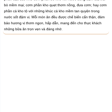
bò mềm mại; cơm phần kho quẹt thơm nồng, đưa cơm; hay cơm
phần cá kho tộ với những khúc cá kho mềm tan quyện trong
nước sốt đậm vị. Mỗi món ăn đều được chế biến cẩn thận, đảm
bảo hương vị thơm ngon, hấp dẫn, mang đến cho thực khách
những bữa ăn trọn vẹn và đáng nhớ.