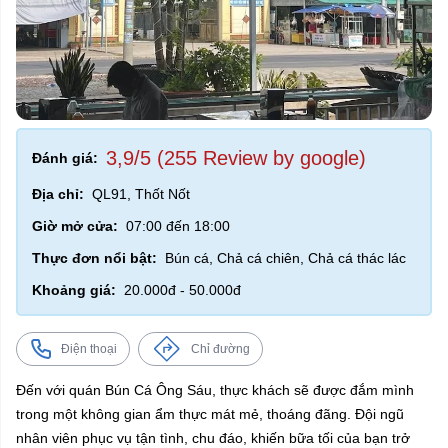
3,9/5 (255 Review by google)
Đánh giá:
Địa chỉ:
QL91, Thốt Nốt
Giờ mở cửa:
07:00 đến 18:00
Thực đơn nổi bật:
Bún cá, Chả cá chiên, Chả cá thác lác
Khoảng giá:
20.000đ - 50.000đ
Điện thoại
Chỉ đường
Đến với quán Bún Cá Ông Sáu, thực khách sẽ được đắm mình
trong một không gian ẩm thực mát mẻ, thoáng đãng. Đội ngũ
nhân viên phục vụ tận tình, chu đáo, khiến bữa tối của bạn trở