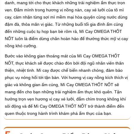
danh, mang tới cho thực khách những trải nghiệm ẩm thực trọn
vẹn. Đắm mình trong hương vị nồng nàn, cay xé lưỡi của tô mì
cay, cảm nhận từng sợi mì mềm mại hòa quyện cùng nước dùng
đậm đà, thỏa mãn vị giác. Từ những buổi tối gia đình ấm cúng
đến những cuộc tụ họp bạn bè rôm rả, Mì Cay OMEGA THỐT
NỐT luôn là điểm dừng chân hoàn hảo để thưởng thức mỹ vị cay
nồng khó cưỡng.
Bước vào không gian thoáng mát của Mì Cay OMEGA THỐT
NỐT, thực khách sẽ được chào đón bởi đội ngũ nhân viên thân
thiện, nhiệt tình. Mì cay được chế biến nhanh chóng, đảm bảo
phục vụ nóng hổi tới tận bàn. Với hương vị cay nồng kích thích vị
giác và không gian ấm cúng, Mì Cay OMEGA THỐT NỐT sẽ
mang đến cho bạn những trải nghiệm ẩm thực khó quên. Tận
hưởng trọn vẹn hương vị cay xé lưỡi, đắm chìm trong không khí
sôi động và để Mì Cay OMEGA THỐT NỐT trở thành điểm đến
quen thuộc trong hành trình khám phá ẩm thực của bạn.