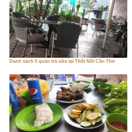
Danh sách 5 quán trà sữa tại Thốt Nốt Cần Thơ