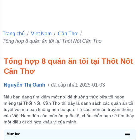
Quận 10
Quận 6
Quận Ba Đình
Trang chủ
/
Viet Nam
/
Cần Thơ
/
Tổng hợp 8 quán ăn tối tại Thốt Nốt Cần Thơ
Quận 11
Quận 1
Tổng hợp 8 quán ăn tối tại Thốt Nốt
Quận 4
Cần Thơ
Quận 3
Quận 5
Nguyễn Thị Oanh
• đã cập nhật: 2025-01-03
Quận Hà Đông
Nếu bạn đang tìm kiếm một nơi để thưởng thức bữa tối ngon
Quận Đống Đa
miệng tại Thốt Nốt, Cần Thơ thì đây là danh sách các quán ăn tối
tuyệt vời mà bạn không nên bỏ qua. Từ các món ăn truyền thống
Quận Hai Bà Trưng
của Việt Nam đến các món ăn quốc tế, chắc chắn bạn sẽ tìm thấy
một điều gì đó hợp khẩu vị của mình.
Quận Hoàn Kiếm
Mục lục
View more