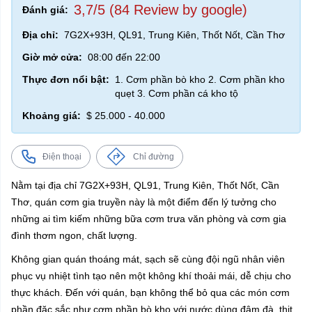
3,7/5 (84 Review by google)
Đánh giá:
Địa chỉ:
7G2X+93H, QL91, Trung Kiên, Thốt Nốt, Cần Thơ
Giờ mở cửa:
08:00 đến 22:00
Thực đơn nổi bật:
1. Cơm phần bò kho 2. Cơm phần kho
quẹt 3. Cơm phần cá kho tộ
Khoảng giá:
$ 25.000 - 40.000
Điện thoại
Chỉ đường
Nằm tại địa chỉ 7G2X+93H, QL91, Trung Kiên, Thốt Nốt, Cần
Thơ, quán cơm gia truyền này là một điểm đến lý tưởng cho
những ai tìm kiếm những bữa cơm trưa văn phòng và cơm gia
đình thơm ngon, chất lượng.
Không gian quán thoáng mát, sạch sẽ cùng đội ngũ nhân viên
phục vụ nhiệt tình tạo nên một không khí thoải mái, dễ chịu cho
thực khách. Đến với quán, bạn không thể bỏ qua các món cơm
phần đặc sắc như cơm phần bò kho với nước dùng đậm đà, thịt