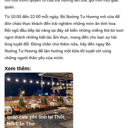
nơi mùi thơm quyến rũ của thịt nướng lan tỏa, gọi mời mọi giác
quan.
Từ 10:00 đến 22:00 mỗi ngày, Bò Nướng Tư Hương mở cửa để
đón chào thực khách đến trải nghiệm những món ăn tinh hoa.
Đội ngũ đầu bếp tài năng tại đây sẽ biến những miếng thịt bò tươi
ngon thành những kiệt tác ẩm thực, mang đến cho bạn sự hài
lòng tuyệt đối. Đừng chần chừ thêm nữa, hãy đến ngay Bò
Nướng Tư Hương để tận hưởng một bữa tối tuyệt vời cùng
những người thân yêu của mình.
Xem thêm:
quán cafe yên tĩnh tại Thốt
Nốt Cần Thơ