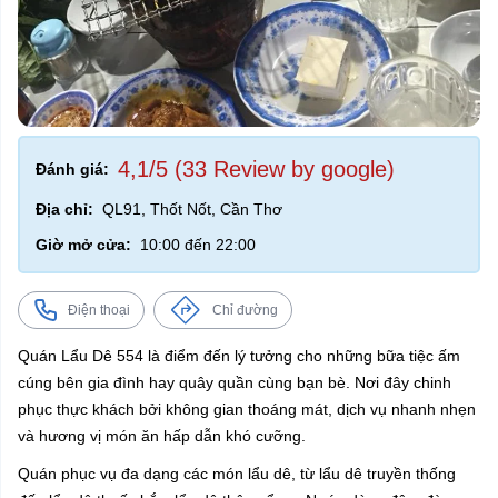
4,1/5 (33 Review by google)
Đánh giá:
Địa chỉ:
QL91, Thốt Nốt, Cần Thơ
Giờ mở cửa:
10:00 đến 22:00
Điện thoại
Chỉ đường
Quán Lẩu Dê 554 là điểm đến lý tưởng cho những bữa tiệc ấm
cúng bên gia đình hay quây quần cùng bạn bè. Nơi đây chinh
phục thực khách bởi không gian thoáng mát, dịch vụ nhanh nhẹn
và hương vị món ăn hấp dẫn khó cưỡng.
Quán phục vụ đa dạng các món lẩu dê, từ lẩu dê truyền thống