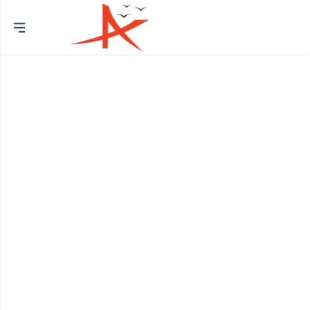
Thành
phố
Quận Bình Tân
Huyện Bình Chánh
Quận 12
Quận Bình Thạnh
Quận 8
Huyện Củ Chi
Quận Bắc Từ Liêm
Quận 7
Quận Cầu Giấy