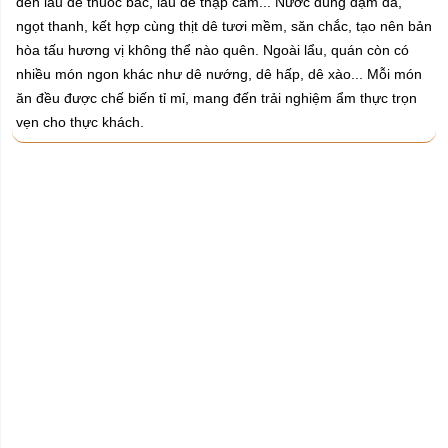
đến lẩu dê thuốc bắc, lẩu dê thập cẩm... Nước dùng đậm đà,
ngọt thanh, kết hợp cùng thịt dê tươi mềm, săn chắc, tạo nên bản
hòa tấu hương vị không thể nào quên. Ngoài lẩu, quán còn có
nhiều món ngon khác như dê nướng, dê hấp, dê xào... Mỗi món
ăn đều được chế biến tỉ mỉ, mang đến trải nghiệm ẩm thực trọn
vẹn cho thực khách.