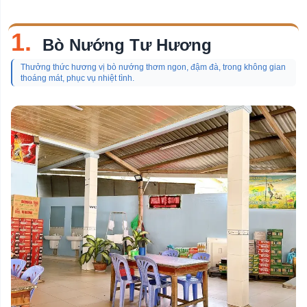
Chủ
đề
1.
Bò Nướng Tư Hương
Quán Bar
Thưởng thức hương vị bò nướng thơm ngon, đậm đà, trong không gian
Quán Cơm
thoáng mát, phục vụ nhiệt tình.
Nhà Hàng
Quán Cafe
Quán Cafe Yên Tĩnh
Shop Hoa Tươi
Quán Kem
Quán Lẩu
Nhà Hàng Buffet
Quán Ăn Sáng