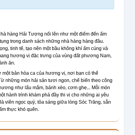
 Nhà hàng Hải Tượng nổi lên như một điểm đến ẩm
 tụng trong danh sách những nhà hàng hàng đầu.
ọng, tinh tế, tạo nên một bầu không khí ấm cúng và
, mang hương vị đặc trưng của vùng đất phương Nam,
ành ăn.
một bản hòa ca của hương vị, nơi bạn có thể
Từ những món hải sản tươi ngon, chế biến theo công
 phương như lẩu mắm, bánh xèo, cơm ghẹ... Mỗi món
ột hành trình khám phá đầy thi vị cho những ai yêu
à viên ngọc quý, tỏa sáng giữa lòng Sóc Trăng, sẵn
ẩm thực khó quên.