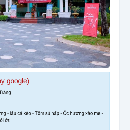
by google)
Trăng
ừng - lẩu cá kèo - Tôm sú hấp - Ốc hương xào me -
i ớt