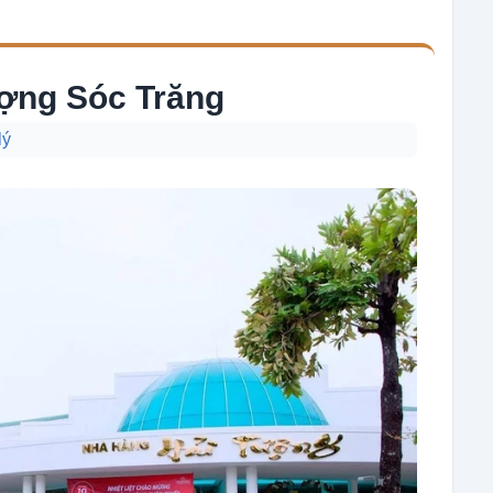
ợng Sóc Trăng
lý