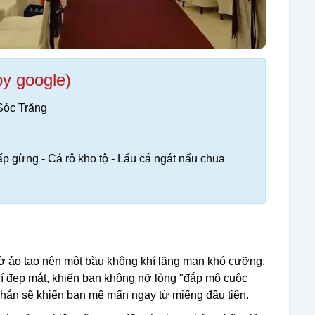
by google)
Sóc Trăng
ấp gừng - Cá rô kho tộ - Lẩu cá ngát nấu chua
 ảo tạo nên một bầu không khí lãng mạn khó cưỡng.
rí đẹp mắt, khiến bạn không nỡ lòng "đắp mộ cuộc
chắn sẽ khiến bạn mê mẩn ngay từ miếng đầu tiên.