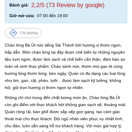
2,2/5 (73 Review by google)
Đánh giá:
Giờ mở cửa:
07:00 đến 19:00
Chỉ đường
Cháo lòng Bà Út nức tiếng Sài Thành bởi hương vị thơm ngon,
hấp dẫn. Món cháo lòng tại đây được chế biến từ những nguyên
liệu tươi ngon, được làm sạch và chế biến cẩn thận, đảm bảo an
toàn vệ sinh thực phẩm. Cháo sánh mịn, thơm mùi gạo tẻ cùng
hương lòng thơm lừng, béo ngậy. Quán có đa dạng các loại lòng
như tim, gan, cật, phèo, lưỡi... được làm sạch kỹ lưỡng, không
hôi, giữ trọn hương vị thơm ngon tự nhiên.
Không chỉ chú trọng đến chất lượng món ăn, Cháo lòng Bà Út
còn ghi điểm với thực khách bởi không gian sạch sẽ, thoáng mát.
Quán rộng rãi, bàn ghế được sắp xếp gọn gàng, tạo cảm giác
thoải mái cho thực khách. Đội ngũ nhân viên phục vụ nhiệt tình,
chu đáo, luôn sẵn sàng hỗ trợ khách hàng. Với mức giá hợp lý,