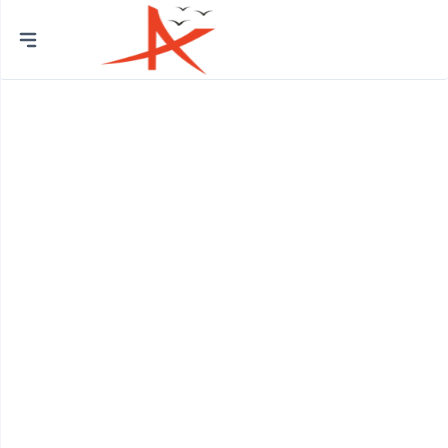
Thành
phố
Quận Bình Tân
Huyện Bình Chánh
Quận 12
Quận Bình Thạnh
Quận 8
Huyện Củ Chi
Quận Bắc Từ Liêm
Quận 7
Quận Cầu Giấy