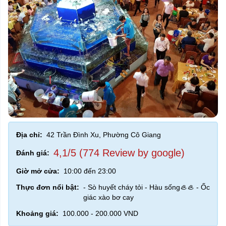
Địa chỉ:
42 Trần Đình Xu, Phường Cô Giang
4,1/5 (774 Review by google)
Đánh giá:
Giờ mở cửa:
10:00 đến 23:00
Thực đơn nổi bật:
- Sò huyết cháy tỏi - Hàu sống🦪🦪 - Ốc
giác xào bơ cay
Khoảng giá:
100.000 - 200.000 VND