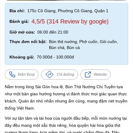
Địa chỉ:
175c Cô Giang, Phường Cô Giang, Quận 1
4,5/5 (314 Review by google)
Đánh giá:
Giờ mở cửa:
06:00 đến 21:00
Thực đơn nổi bật:
Bún thịt nướng, Phở cuốn, Gỏi cuốn,
Bún chả, Bún cá
Khoảng giá:
70.000đ - 100.000đ
Điện thoại
Chỉ đường
Website
Nằm trong lòng Sài Gòn hoa lệ, Bún Thịt Nướng Chị Tuyền tựa
như một bản giao hưởng hương vị đánh thức mọi giác quan thực
khách. Quán ăn nhỏ nhắn nhưng ấm cúng, mang đậm nét truyền
thống Việt Nam.
Với sự tận tâm và tài hoa của người đầu bếp, mỗi món nướng tại
đây đều mang một sắc thái riêng, hòa quyện hài hòa giữa thịt
nướng thơm lừng, bún mềm dai, và nước chấm đậm đà. Đặc