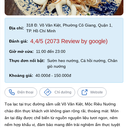
318 Đ. Võ Văn Kiệt, Phường Cô Giang, Quận 1,
Địa chỉ:
TP. Hồ Chí Minh
4,4/5 (2073 Review by google)
Đánh giá:
Giờ mở cửa:
11:00 đến 23:00
Thực đơn nổi bật:
Sườn heo nướng, Cá hồi nướng, Chân
giò nướng
Khoảng giá:
40.000đ - 150.000đ
Điện thoại
Chỉ đường
Website
Tọa lạc tại trục đường sầm uất Võ Văn Kiệt, Mộc Riêu Nướng
chào đón thực khách với không gian rộng rãi, thoáng mát. Món
ăn tại đây được chế biến từ nguồn nguyên liệu tươi ngon, nêm
nếm hợp khẩu vị, đảm bảo mang đến trải nghiệm ẩm thực tuyệt