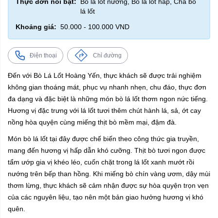
Thực đơn nổi bật:
Bò lá lốt nướng, Bò lá lốt hấp, Chả bò
lá lốt
Khoảng giá:
50.000 - 100.000 VND
Điện thoại
Chỉ đường
Đến với Bò Lá Lốt Hoàng Yến, thực khách sẽ được trải nghiệm
không gian thoáng mát, phục vụ nhanh nhẹn, chu đáo, thực đơn
đa dạng và đặc biệt là những món bò lá lốt thơm ngon nức tiếng.
Hương vị đặc trưng với lá lốt tươi thêm chút hành lá, sả, ớt cay
nồng hòa quyện cùng miếng thịt bò mềm mại, đậm đà.
Món bò lá lốt tại đây được chế biến theo công thức gia truyền,
mang đến hương vị hấp dẫn khó cưỡng. Thịt bò tươi ngon được
tẩm ướp gia vị khéo léo, cuốn chặt trong lá lốt xanh mướt rồi
nướng trên bếp than hồng. Khi miếng bò chín vàng ươm, dậy mùi
thơm lừng, thực khách sẽ cảm nhận được sự hòa quyện trọn vẹn
của các nguyên liệu, tạo nên một bản giao hưởng hương vị khó
quên.