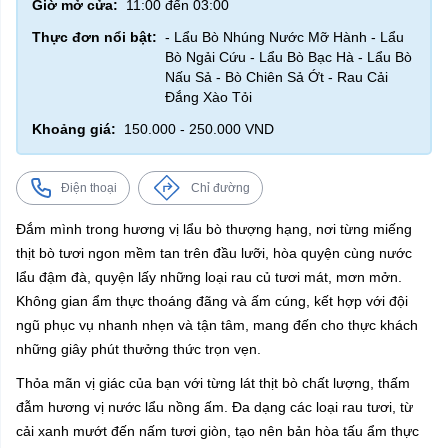
Giờ mở cửa:
11:00 đến 03:00
Thực đơn nổi bật:
- Lẩu Bò Nhúng Nước Mỡ Hành - Lẩu
Bò Ngải Cứu - Lẩu Bò Bạc Hà - Lẩu Bò
Nấu Sả - Bò Chiên Sả Ớt - Rau Cải
Đắng Xào Tỏi
Khoảng giá:
150.000 - 250.000 VND
Điện thoại
Chỉ đường
Đắm mình trong hương vị lẩu bò thượng hạng, nơi từng miếng
thịt bò tươi ngon mềm tan trên đầu lưỡi, hòa quyện cùng nước
lẩu đậm đà, quyện lấy những loại rau củ tươi mát, mơn mởn.
Không gian ẩm thực thoáng đãng và ấm cúng, kết hợp với đội
ngũ phục vụ nhanh nhẹn và tận tâm, mang đến cho thực khách
những giây phút thưởng thức trọn vẹn.
Thỏa mãn vị giác của bạn với từng lát thịt bò chất lượng, thấm
đẫm hương vị nước lẩu nồng ấm. Đa dạng các loại rau tươi, từ
cải xanh mướt đến nấm tươi giòn, tạo nên bản hòa tấu ẩm thực