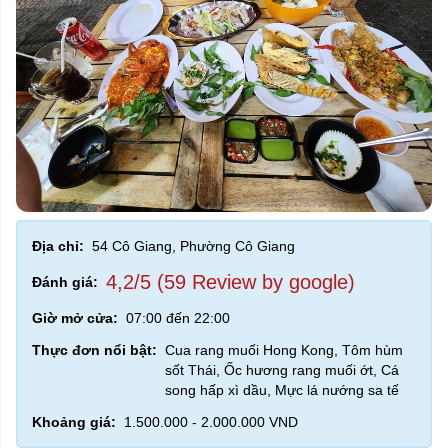
Địa chỉ:
54 Cô Giang, Phường Cô Giang
4,2/5 (59 Review by google)
Đánh giá:
Giờ mở cửa:
07:00 đến 22:00
Thực đơn nổi bật:
Cua rang muối Hong Kong, Tôm hùm
sốt Thái, Ốc hương rang muối ớt, Cá
song hấp xì dầu, Mực lá nướng sa tế
Khoảng giá:
1.500.000 - 2.000.000 VND