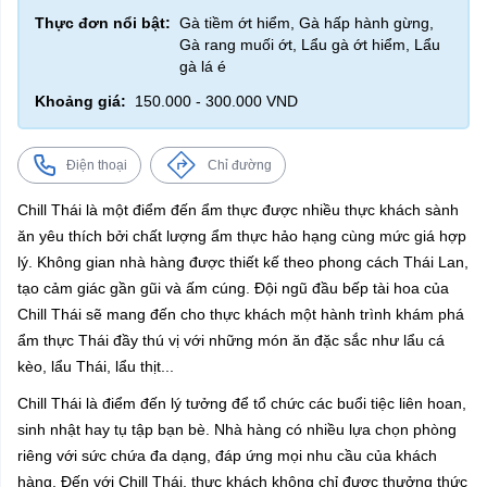
Thực đơn nổi bật:
Gà tiềm ớt hiểm, Gà hấp hành gừng,
Gà rang muối ớt, Lẩu gà ớt hiểm, Lẩu
gà lá é
Khoảng giá:
150.000 - 300.000 VND
Điện thoại
Chỉ đường
Chill Thái là một điểm đến ẩm thực được nhiều thực khách sành
ăn yêu thích bởi chất lượng ẩm thực hảo hạng cùng mức giá hợp
lý. Không gian nhà hàng được thiết kế theo phong cách Thái Lan,
tạo cảm giác gần gũi và ấm cúng. Đội ngũ đầu bếp tài hoa của
Chill Thái sẽ mang đến cho thực khách một hành trình khám phá
ẩm thực Thái đầy thú vị với những món ăn đặc sắc như lẩu cá
kèo, lẩu Thái, lẩu thịt...
Chill Thái là điểm đến lý tưởng để tổ chức các buổi tiệc liên hoan,
sinh nhật hay tụ tập bạn bè. Nhà hàng có nhiều lựa chọn phòng
riêng với sức chứa đa dạng, đáp ứng mọi nhu cầu của khách
hàng. Đến với Chill Thái, thực khách không chỉ được thưởng thức