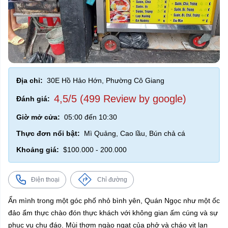
Địa chỉ:
30E Hồ Hảo Hớn, Phường Cô Giang
4,5/5 (499 Review by google)
Đánh giá:
Giờ mở cửa:
05:00 đến 10:30
Thực đơn nổi bật:
Mì Quảng, Cao lầu, Bún chả cá
Khoảng giá:
$100.000 - 200.000
Điện thoại
Chỉ đường
Ẩn mình trong một góc phố nhỏ bình yên, Quán Ngọc như một ốc
đảo ẩm thực chào đón thực khách với không gian ấm cúng và sự
phục vụ chu đáo. Mùi thơm ngào ngạt của phở và cháo vịt lan