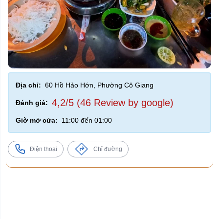
Địa chỉ:
60 Hồ Hảo Hớn, Phường Cô Giang
4,2/5 (46 Review by google)
Đánh giá:
Giờ mở cửa:
11:00 đến 01:00
Điện thoại
Chỉ đường