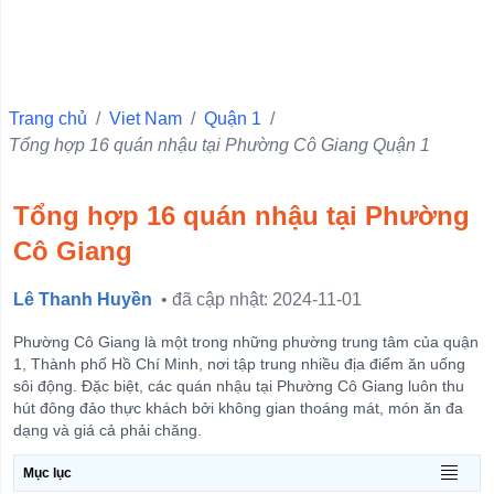
Quận 10
Quận 6
Quận Ba Đình
Trang chủ
/
Viet Nam
/
Quận 1
/
Tổng hợp 16 quán nhậu tại Phường Cô Giang Quận 1
Quận 11
Quận 1
Tổng hợp 16 quán nhậu tại Phường
Quận 4
Cô Giang
Quận 3
Quận 5
Lê Thanh Huyền
• đã cập nhật: 2024-11-01
Quận Hà Đông
Phường Cô Giang là một trong những phường trung tâm của quận
Quận Đống Đa
1, Thành phố Hồ Chí Minh, nơi tập trung nhiều địa điểm ăn uống
sôi động. Đặc biệt, các quán nhậu tại Phường Cô Giang luôn thu
Quận Hai Bà Trưng
hút đông đảo thực khách bởi không gian thoáng mát, món ăn đa
dạng và giá cả phải chăng.
Quận Hoàn Kiếm
Mục lục
View more