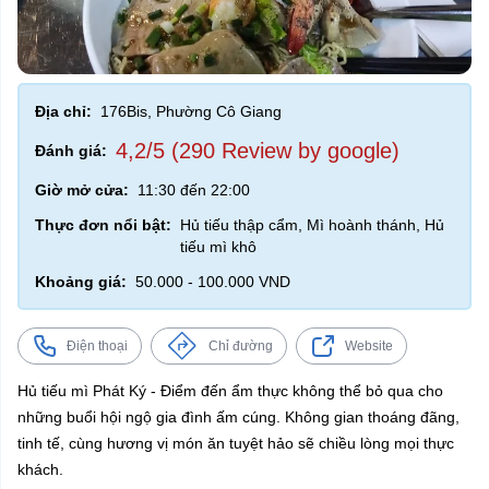
Địa chỉ:
176Bis, Phường Cô Giang
4,2/5 (290 Review by google)
Đánh giá:
Giờ mở cửa:
11:30 đến 22:00
Thực đơn nổi bật:
Hủ tiếu thập cẩm, Mì hoành thánh, Hủ
tiếu mì khô
Khoảng giá:
50.000 - 100.000 VND
Điện thoại
Chỉ đường
Website
Hủ tiếu mì Phát Ký - Điểm đến ẩm thực không thể bỏ qua cho
những buổi hội ngộ gia đình ấm cúng. Không gian thoáng đãng,
tinh tế, cùng hương vị món ăn tuyệt hảo sẽ chiều lòng mọi thực
khách.