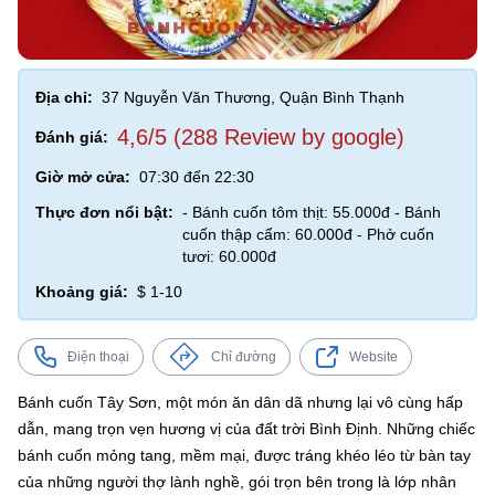
Địa chỉ:
37 Nguyễn Văn Thương, Quận Bình Thạnh
4,6/5 (288 Review by google)
Đánh giá:
Giờ mở cửa:
07:30 đến 22:30
Thực đơn nổi bật:
- Bánh cuốn tôm thịt: 55.000đ - Bánh
cuốn thập cẩm: 60.000đ - Phở cuốn
tươi: 60.000đ
Khoảng giá:
$ 1-10
Điện thoại
Chỉ đường
Website
Bánh cuốn Tây Sơn, một món ăn dân dã nhưng lại vô cùng hấp
dẫn, mang trọn vẹn hương vị của đất trời Bình Định. Những chiếc
bánh cuốn mỏng tang, mềm mại, được tráng khéo léo từ bàn tay
của những người thợ lành nghề, gói trọn bên trong là lớp nhân