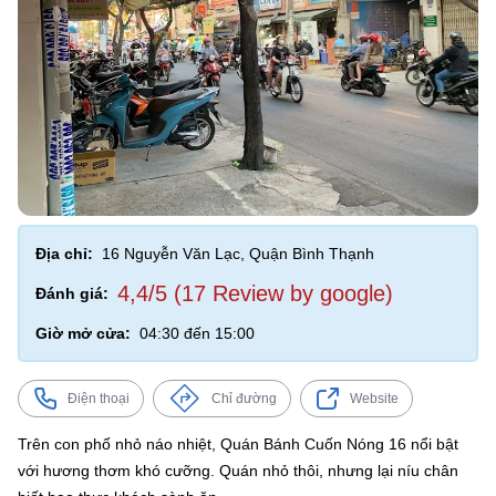
Địa chỉ:
16 Nguyễn Văn Lạc, Quận Bình Thạnh
4,4/5 (17 Review by google)
Đánh giá:
Giờ mở cửa:
04:30 đến 15:00
Điện thoại
Chỉ đường
Website
Trên con phố nhỏ náo nhiệt, Quán Bánh Cuốn Nóng 16 nổi bật
với hương thơm khó cưỡng. Quán nhỏ thôi, nhưng lại níu chân