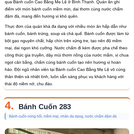
qua Bánh cuốn Cao Bằng Mẹ Lệ ở Bình Thạnh. Quán ăn ghi
điểm với món bánh cuốn mềm mịn, dai thơm cùng nước chấm
đậm đà, mang đến hương vị khó quên.
Thực đơn của quán khá đa dạng với nhiều món ăn hấp dẫn như
bánh cuốn, bánh trứng, soup và chả quế. Bánh cuốn được làm từ
bột gạo nguyên chất, hấp chín trên xửng tre, tạo nên độ mềm
mại, dai ngon khó cưỡng. Nước chấm đi kèm được pha chế theo
công thức gia truyền, dậy mùi thơm nồng của nước mắm, vị chua
ngọt cân bằng, chấm cùng bánh cuốn tạo nên hương vị hoàn
hảo. Đội ngũ nhân viên tại Bánh cuốn Cao Bằng Mẹ Lệ vô cùng
thân thiện và nhiệt tình, luôn sẵn sàng phục vụ khách hàng với
thái độ niềm nở, chu đáo.
4.
Bánh Cuốn 283
Bánh cuốn nóng hổi, mềm mại, nhân đa dạng, nước chấm đậm đà