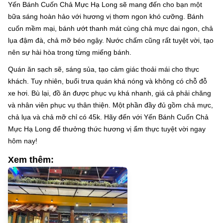
Yến Bánh Cuốn Chả Mực Hạ Long sẽ mang đến cho bạn một
bữa sáng hoàn hảo với hương vị thơm ngon khó cưỡng. Bánh
cuốn mềm mại, bánh ướt thanh mát cùng chả mực dai ngon, chả
lụa đậm đà, chả mỡ béo ngậy. Nước chấm cũng rất tuyệt vời, tạo
nên sự hài hòa trong từng miếng bánh.
Quán ăn sạch sẽ, sáng sủa, tạo cảm giác thoải mái cho thực
khách. Tuy nhiên, buổi trưa quán khá nóng và không có chỗ đỗ
xe hơi. Bù lại, đồ ăn được phục vụ khá nhanh, giá cả phải chăng
và nhân viên phục vụ thân thiện. Một phần đầy đủ gồm chả mực,
chả lụa và chả mỡ chỉ có 45k. Hãy đến với Yến Bánh Cuốn Chả
Mực Hạ Long để thưởng thức hương vị ẩm thực tuyệt vời ngay
hôm nay!
Xem thêm: