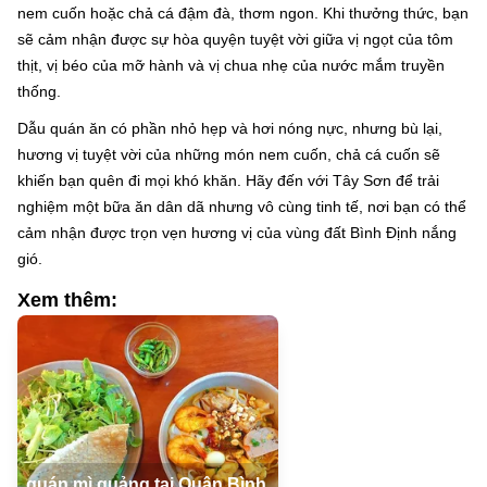
nem cuốn hoặc chả cá đậm đà, thơm ngon. Khi thưởng thức, bạn
sẽ cảm nhận được sự hòa quyện tuyệt vời giữa vị ngọt của tôm
thịt, vị béo của mỡ hành và vị chua nhẹ của nước mắm truyền
thống.
Dẫu quán ăn có phần nhỏ hẹp và hơi nóng nực, nhưng bù lại,
hương vị tuyệt vời của những món nem cuốn, chả cá cuốn sẽ
khiến bạn quên đi mọi khó khăn. Hãy đến với Tây Sơn để trải
nghiệm một bữa ăn dân dã nhưng vô cùng tinh tế, nơi bạn có thể
cảm nhận được trọn vẹn hương vị của vùng đất Bình Định nắng
gió.
Xem thêm:
quán mì quảng tại Quận Bình