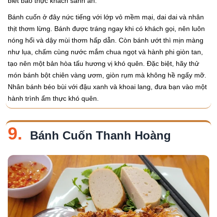
biết bao thực khách sành ăn.
Bánh cuốn ở đây nức tiếng với lớp vỏ mềm mại, dai dai và nhân
thịt thơm lừng. Bánh được tráng ngay khi có khách gọi, nên luôn
nóng hổi và dậy mùi thơm hấp dẫn. Còn bánh ướt thì mịn màng
như lụa, chấm cùng nước mắm chua ngọt và hành phi giòn tan,
tạo nên một bản hòa tấu hương vị khó quên. Đặc biệt, hãy thử
món bánh bột chiên vàng ươm, giòn rụm mà không hề ngấy mỡ.
Nhân bánh béo bùi với đậu xanh và khoai lang, đưa bạn vào một
hành trình ẩm thực khó quên.
9.
Bánh Cuốn Thanh Hoàng