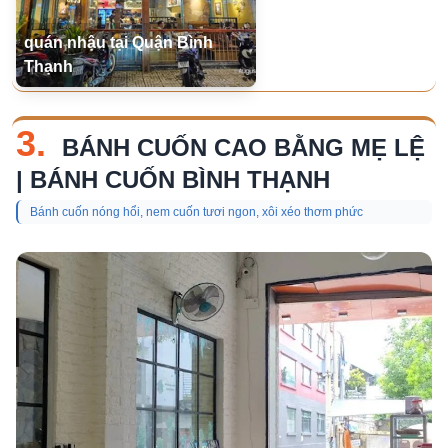
quán nhậu tại Quận Bình
Thạnh
3.
BÁNH CUỐN CAO BẰNG MẸ LỆ
| BÁNH CUỐN BÌNH THẠNH
Bánh cuốn nóng hổi, nem cuốn tươi ngon, xôi xéo thơm phức