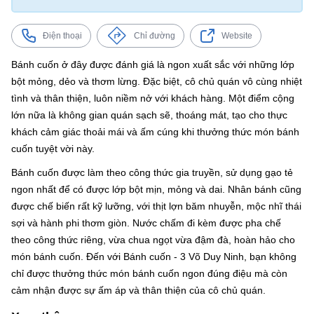
Điện thoại
Chỉ đường
Website
Bánh cuốn ở đây được đánh giá là ngon xuất sắc với những lớp
bột mỏng, dẻo và thơm lừng. Đặc biệt, cô chủ quán vô cùng nhiệt
tình và thân thiện, luôn niềm nở với khách hàng. Một điểm cộng
lớn nữa là không gian quán sạch sẽ, thoáng mát, tạo cho thực
khách cảm giác thoải mái và ấm cúng khi thưởng thức món bánh
cuốn tuyệt vời này.
Bánh cuốn được làm theo công thức gia truyền, sử dụng gạo tẻ
ngon nhất để có được lớp bột mịn, mỏng và dai. Nhân bánh cũng
được chế biến rất kỹ lưỡng, với thịt lợn băm nhuyễn, mộc nhĩ thái
sợi và hành phi thơm giòn. Nước chấm đi kèm được pha chế
theo công thức riêng, vừa chua ngọt vừa đậm đà, hoàn hảo cho
món bánh cuốn. Đến với Bánh cuốn - 3 Võ Duy Ninh, bạn không
chỉ được thưởng thức món bánh cuốn ngon đúng điệu mà còn
cảm nhận được sự ấm áp và thân thiện của cô chủ quán.