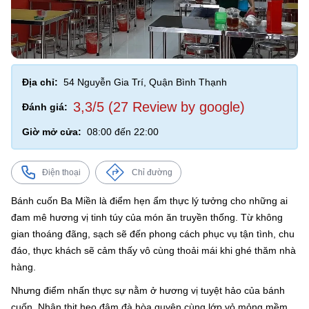
Địa chỉ:
54 Nguyễn Gia Trí, Quận Bình Thạnh
3,3/5 (27 Review by google)
Đánh giá:
Giờ mở cửa:
08:00 đến 22:00
Điện thoại
Chỉ đường
Bánh cuốn Ba Miền là điểm hẹn ẩm thực lý tưởng cho những ai
đam mê hương vị tinh túy của món ăn truyền thống. Từ không
gian thoáng đãng, sạch sẽ đến phong cách phục vụ tận tình, chu
đáo, thực khách sẽ cảm thấy vô cùng thoải mái khi ghé thăm nhà
hàng.
Nhưng điểm nhấn thực sự nằm ở hương vị tuyệt hảo của bánh
cuốn. Nhân thịt heo đậm đà hòa quyện cùng lớp vỏ mỏng mềm