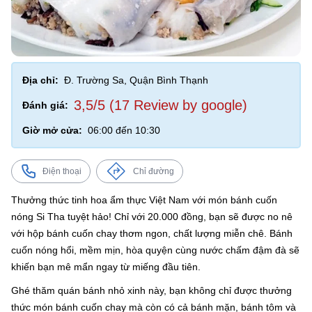
Địa chỉ:
Đ. Trường Sa, Quận Bình Thạnh
3,5/5 (17 Review by google)
Đánh giá:
Giờ mở cửa:
06:00 đến 10:30
Điện thoại
Chỉ đường
Thưởng thức tinh hoa ẩm thực Việt Nam với món bánh cuốn
nóng Si Tha tuyệt hảo! Chỉ với 20.000 đồng, bạn sẽ được no nê
với hộp bánh cuốn chay thơm ngon, chất lượng miễn chê. Bánh
cuốn nóng hổi, mềm mịn, hòa quyện cùng nước chấm đậm đà sẽ
khiến bạn mê mẩn ngay từ miếng đầu tiên.
Ghé thăm quán bánh nhỏ xinh này, bạn không chỉ được thưởng
thức món bánh cuốn chay mà còn có cả bánh mặn, bánh tôm và