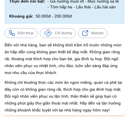
Thực đơn nổi bật:
- Gà nướng muối ớt - Mực nướng sa tế
- Tôm hấp hẹ - Lẩu thái - Lẩu hải sản
Khoảng giá:
50.000đ - 200.000đ
Điện thoại
Chỉ đường
Website
Đến với nhà hàng, bạn sẽ không khỏi trầm trồ trước những món
ăn hấp dẫn cùng không gian thiết kế đẹp mắt. Không gian rộng
rãi, thoáng mát thích hợp cho bạn bè, gia đình tụ họp. Đội ngũ
nhân viên phục vụ nhiệt tình, chu đáo, luôn sẵn sàng đáp ứng
mọi nhu cầu của thực khách.
Không chỉ thưởng thức các món ăn ngon miệng, quán cà phê tại
đây còn có không gian rộng rãi, thích hợp cho gia đình họp mặt.
Đội ngũ nhân viên phục vụ tận tình, thân thiện sẽ giúp bạn có
những phút giây thư giãn thoải mái nhất. Hãy đến và tận hưởng
những khoảnh khắc tuyệt vời tại nhà hàng ngay hôm nay!