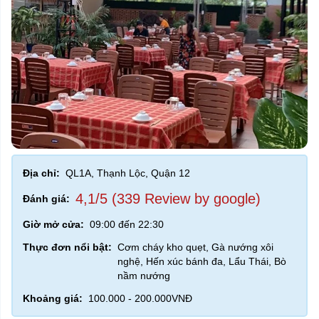
Địa chỉ:
QL1A, Thạnh Lộc, Quận 12
4,1/5 (339 Review by google)
Đánh giá:
Giờ mở cửa:
09:00 đến 22:30
Thực đơn nổi bật:
Cơm cháy kho quẹt, Gà nướng xôi
nghệ, Hến xúc bánh đa, Lẩu Thái, Bò
nầm nướng
Khoảng giá:
100.000 - 200.000VNĐ