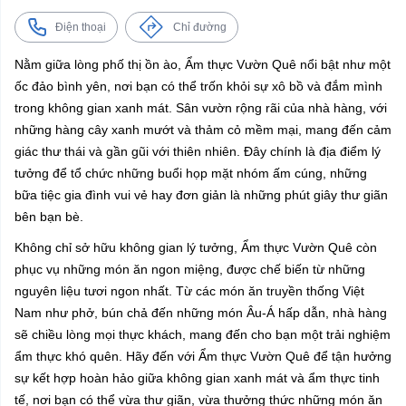
Điện thoại
Chỉ đường
Nằm giữa lòng phố thị ồn ào, Ẩm thực Vườn Quê nổi bật như một
ốc đảo bình yên, nơi bạn có thể trốn khỏi sự xô bồ và đắm mình
trong không gian xanh mát. Sân vườn rộng rãi của nhà hàng, với
những hàng cây xanh mướt và thảm cỏ mềm mại, mang đến cảm
giác thư thái và gần gũi với thiên nhiên. Đây chính là địa điểm lý
tưởng để tổ chức những buổi họp mặt nhóm ấm cúng, những
bữa tiệc gia đình vui vẻ hay đơn giản là những phút giây thư giãn
bên bạn bè.
Không chỉ sở hữu không gian lý tưởng, Ẩm thực Vườn Quê còn
phục vụ những món ăn ngon miệng, được chế biến từ những
nguyên liệu tươi ngon nhất. Từ các món ăn truyền thống Việt
Nam như phở, bún chả đến những món Âu-Á hấp dẫn, nhà hàng
sẽ chiều lòng mọi thực khách, mang đến cho bạn một trải nghiệm
ẩm thực khó quên. Hãy đến với Ẩm thực Vườn Quê để tận hưởng
sự kết hợp hoàn hảo giữa không gian xanh mát và ẩm thực tinh
tế, nơi bạn có thể vừa thư giãn, vừa thưởng thức những món ăn