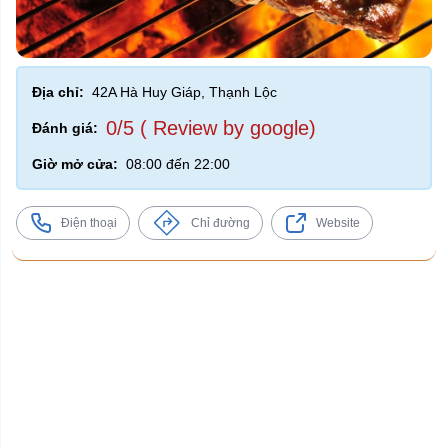
Địa chỉ:
42A Hà Huy Giáp, Thạnh Lộc
0/5 ( Review by google)
Đánh giá:
Giờ mở cửa:
08:00 đến 22:00
Điện thoại
Chỉ đường
Website