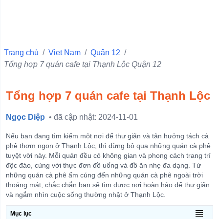
Quận 10
Quận 6
Quận Ba Đình
Trang chủ
/
Viet Nam
/
Quận 12
/
Tổng hợp 7 quán cafe tại Thạnh Lộc Quận 12
Quận 11
Quận 1
Tổng hợp 7 quán cafe tại Thạnh Lộc
Quận 4
Quận 3
Ngọc Diệp
• đã cập nhật: 2024-11-01
Quận 5
Nếu bạn đang tìm kiếm một nơi để thư giãn và tận hưởng tách cà
Quận Hà Đông
phê thơm ngon ở Thạnh Lộc, thì đừng bỏ qua những quán cà phê
tuyệt vời này. Mỗi quán đều có không gian và phong cách trang trí
Quận Đống Đa
độc đáo, cùng với thực đơn đồ uống và đồ ăn nhẹ đa dạng. Từ
những quán cà phê ấm cúng đến những quán cà phê ngoài trời
Quận Hai Bà Trưng
thoáng mát, chắc chắn bạn sẽ tìm được nơi hoàn hảo để thư giãn
Quận Hoàn Kiếm
và ngắm nhìn cuộc sống thường nhật ở Thạnh Lộc.
View more
Mục lục