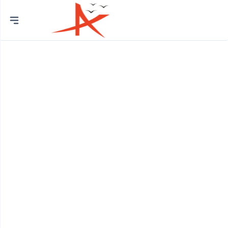
Thành
phố
Quận Bình Tân
Huyện Bình Chánh
Quận 12
Quận Bình Thạnh
Quận 8
Huyện Củ Chi
Quận Bắc Từ Liêm
Quận 7
Quận Cầu Giấy