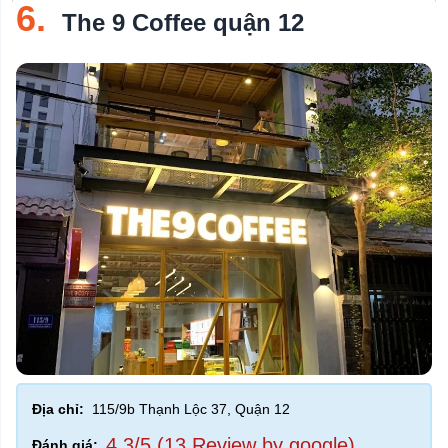
6.
The 9 Coffee quận 12
Địa chỉ:
115/9b Thạnh Lộc 37, Quận 12
4,3/5 (13 Review by google)
Đánh giá: