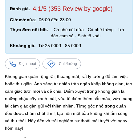
4,1/5 (353 Review by google)
Đánh giá:
Giờ mở cửa:
06:00 đến 23:00
Thực đơn nổi bật:
- Cà phê cốt dừa - Cà phê trứng - Trà
đào cam sả - Sinh tố xoài
Khoảng giá:
Từ 25.000đ - 85.000đ
Điện thoại
Chỉ đường
Không gian quán rộng rãi, thoáng mát, rất lý tưởng để làm việc
hoặc thư giãn. Ánh sáng tự nhiên tràn ngập khắp không gian, tạo
cảm giác tươi mới và dễ chịu. Điểm xuyết trong không gian là
những chậu cây xanh mát, vừa tô điểm thêm sắc màu, vừa mang
lại cảm giác gần gũi với thiên nhiên. Từng góc nhỏ trong quán
đều được chăm chút tỉ mỉ, tạo nên một bầu không khí ấm cúng
và thư thái. Hãy đến và trải nghiệm sự thoải mái tuyệt vời ngay
hôm nay!