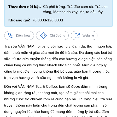
Thực đơn nổi bật:
Cà phê trứng, Trà đào cam sả, Trà sen
vàng, Matcha đá xay, Mojito dâu tây
Khoảng giá:
70.000đ-120.000đ
Điện thoại
Chỉ đường
Website
Trà sữa VÂN NAM nổi tiếng với hương vị đậm đà, thơm ngon hấp
dẫn, thoả mãn vị giác của mọi tín đồ trà sữa. Đa dạng các loại trà
sữa, từ trà sữa truyền thống đến các hương vị đặc biệt, sẵn sàng
chiều lòng cả những thực khách khó tính nhất. Mức giá hợp lý
cũng là một điểm cộng không thể bỏ qua, giúp bạn thưởng thức
trọn vẹn hương vị trà sữa ngon mà không lo về giá.
Đến với VÂN NAM Tea & Coffee, bạn sẽ được đắm mình trong
không gian rộng rãi, thoáng mát, tạo cảm giác thoải mái cho
những cuộc trò chuyện rôm rả cùng bạn bè. Thương hiệu trà sữa
truyền thống này luôn chú trọng đến chất lượng sản phẩm, sử
dụng nguyên liệu hảo hạng để mang đến những ly trà sữa đậm