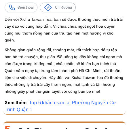
Điện thoại
Chỉ đường
Đến với Xicha Taiwan Tea, bạn sẽ được thưởng thức món trà trái
cây đào vô cùng hấp dẫn. Vị chua chua ngọt ngọt hòa quyện
cùng mùi thơm nồng nàn của trà, tạo nên một hương vị khó
quên.
Không gian quán rộng rãi, thoáng mát, rất thích hợp để tụ tập
bạn bè trò chuyện, thư giãn. Đồ uống tại đây không chỉ ngon mà
còn được trang trí đẹp mắt, chắc chắn sẽ khiến bạn thích thú.
Quán nằm ngay tại trung tâm thành phố Hồ Chí Minh, rất thuận
tiện cho việc di chuyển. Hãy đến với Xicha Taiwan Tea để thưởng
thức những ly trà trái cây thơm ngon, mát lạnh và tận hưởng
những giây phút thư giãn tuyệt vời cùng bạn bè nhé!
Xem thêm:
Top 6 khách sạn tại Phường Nguyễn Cư
Trinh Quận 1