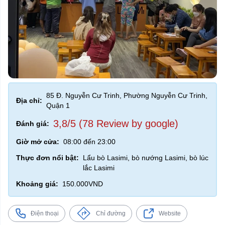
85 Đ. Nguyễn Cư Trinh, Phường Nguyễn Cư Trinh,
Địa chỉ:
Quận 1
3,8/5 (78 Review by google)
Đánh giá:
Giờ mở cửa:
08:00 đến 23:00
Thực đơn nổi bật:
Lẩu bò Lasimi, bò nướng Lasimi, bò lúc
lắc Lasimi
Khoảng giá:
150.000VND
Điện thoại
Chỉ đường
Website