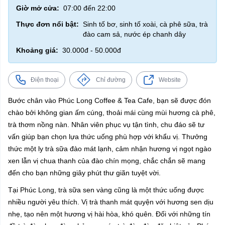
Giờ mở cửa:
07:00 đến 22:00
Thực đơn nổi bật:
Sinh tố bơ, sinh tố xoài, cà phê sữa, trà
đào cam sả, nước ép chanh dây
Khoảng giá:
30.000đ - 50.000đ
Điện thoại
Chỉ đường
Website
Bước chân vào Phúc Long Coffee & Tea Cafe, bạn sẽ được đón
chào bởi không gian ấm cúng, thoải mái cùng mùi hương cà phê,
trà thơm nồng nàn. Nhân viên phục vụ tận tình, chu đáo sẽ tư
vấn giúp bạn chọn lựa thức uống phù hợp với khẩu vị. Thưởng
thức một ly trà sữa đào mát lạnh, cảm nhận hương vị ngọt ngào
xen lẫn vị chua thanh của đào chín mọng, chắc chắn sẽ mang
đến cho bạn những giây phút thư giãn tuyệt vời.
Tại Phúc Long, trà sữa sen vàng cũng là một thức uống được
nhiều người yêu thích. Vị trà thanh mát quyện với hương sen dịu
nhẹ, tạo nên một hương vị hài hòa, khó quên. Đối với những tín