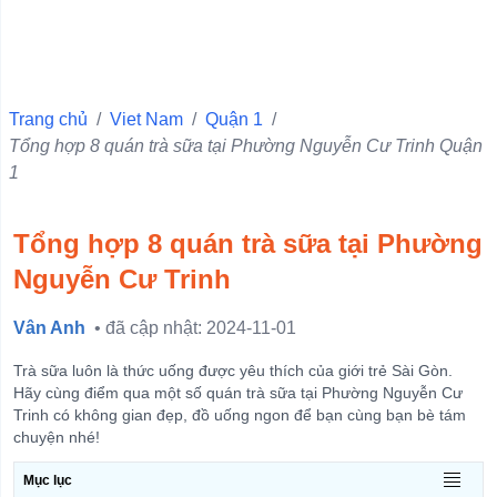
Quận 10
Quận 6
Quận Ba Đình
Trang chủ
/
Viet Nam
/
Quận 1
/
Tổng hợp 8 quán trà sữa tại Phường Nguyễn Cư Trinh Quận
Quận 11
1
Quận 1
Quận 4
Tổng hợp 8 quán trà sữa tại Phường
Quận 3
Nguyễn Cư Trinh
Quận 5
Vân Anh
• đã cập nhật: 2024-11-01
Quận Hà Đông
Quận Đống Đa
Trà sữa luôn là thức uống được yêu thích của giới trẻ Sài Gòn.
Hãy cùng điểm qua một số quán trà sữa tại Phường Nguyễn Cư
Quận Hai Bà Trưng
Trinh có không gian đẹp, đồ uống ngon để bạn cùng bạn bè tám
chuyện nhé!
Quận Hoàn Kiếm
View more
Mục lục