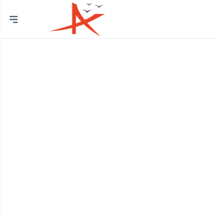
Thành
phố
Quận Bình Tân
Huyện Bình Chánh
Quận 12
Quận Bình Thạnh
Quận 8
Huyện Củ Chi
Quận Bắc Từ Liêm
Quận 7
Quận Cầu Giấy