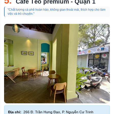
5.
Cafe Tèo premium - Quận 1
"Chất lượng cà phê hoàn hảo, không gian thoải mái, thích hợp cho làm
việc và trò chuyện."
Địa chỉ:
266 Đ. Trần Hưng Đạo, P. Nguyễn Cư Trinh