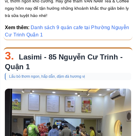
vị, thơm ngon khó cưỡng. Hãy ghé thăm VÂN NAM Tea & Coffee
ngay hôm nay để tận hưởng những khoảnh khắc thư giãn bên ly
trà sữa tuyệt hảo nhé!
Xem thêm:
Danh sách 9 quán cafe tại Phường Nguyễn
Cư Trinh Quận 1
3.
Lasimi - 85 Nguyễn Cư Trinh -
Quận 1
Lẩu bò thơm ngon, hấp dẫn, đậm đà hương vị