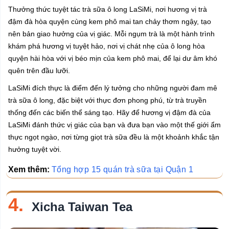
Thưởng thức tuyệt tác trà sữa ô long LaSiMi, nơi hương vị trà
đậm đà hòa quyện cùng kem phô mai tan chảy thơm ngậy, tạo
nên bản giao hưởng của vị giác. Mỗi ngụm trà là một hành trình
khám phá hương vị tuyệt hảo, nơi vị chát nhẹ của ô long hòa
quyện hài hòa với vị béo mịn của kem phô mai, để lại dư âm khó
quên trên đầu lưỡi.
LaSiMi đích thực là điểm đến lý tưởng cho những người đam mê
trà sữa ô long, đặc biệt với thực đơn phong phú, từ trà truyền
thống đến các biến thể sáng tạo. Hãy để hương vị đậm đà của
LaSiMi đánh thức vị giác của bạn và đưa bạn vào một thế giới ẩm
thực ngọt ngào, nơi từng giọt trà sữa đều là một khoảnh khắc tận
hưởng tuyệt vời.
Xem thêm:
Tổng hợp 15 quán trà sữa tại Quận 1
4.
Xicha Taiwan Tea