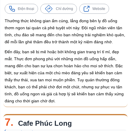
Điện thoại
Chỉ đường
Website
Thưởng thức không gian ấm cúng, lắng đọng bên ly đồ uống
thơm ngon tại quán cà phê tuyệt vời này. Đội ngũ nhân viên tận
tình, chu đáo sẽ mang đến cho bạn những trải nghiệm khó quên,
để mỗi lần ghé thăm đều trở thành một kỷ niệm đáng nhớ.
Đến đây, bạn sẽ bị mê hoặc bởi không gian trang trí tỉ mỉ, đẹp
mắt. Thực đơn phong phú với những món đồ uống hấp dẫn,
mang đến cho bạn sự lựa chọn hoàn hảo cho mọi sở thích. Đặc
biệt, sự xuất hiện của một chú mèo đáng yêu sẽ khiến bạn cảm
thấy thư thái, xua tan mọi muộn phiền. Tuy quán thường đông
khách, bạn có thể phải chờ đợi một chút, nhưng sự phục vụ tận
tình, đồ uống ngon và giá cả hợp lý sẽ khiến bạn cảm thấy xứng
đáng cho thời gian chờ đợi.
7.
Cafe Phúc Long