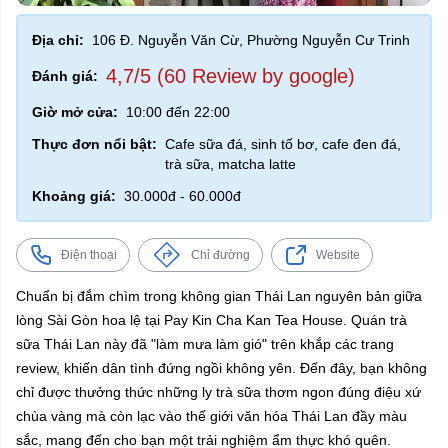
Địa chỉ:
106 Đ. Nguyễn Văn Cừ, Phường Nguyễn Cư Trinh
4,7/5 (60 Review by google)
Đánh giá:
Giờ mở cửa:
10:00 đến 22:00
Thực đơn nổi bật:
Cafe sữa đá, sinh tố bơ, cafe đen đá,
trà sữa, matcha latte
Khoảng giá:
30.000đ - 60.000đ
Điện thoại
Chỉ đường
Website
Chuẩn bị đắm chìm trong không gian Thái Lan nguyên bản giữa
lòng Sài Gòn hoa lệ tại Pay Kin Cha Kan Tea House. Quán trà
sữa Thái Lan này đã "làm mưa làm gió" trên khắp các trang
review, khiến dân tình đứng ngồi không yên. Đến đây, bạn không
chỉ được thưởng thức những ly trà sữa thơm ngon đúng điệu xứ
chùa vàng mà còn lạc vào thế giới văn hóa Thái Lan đầy màu
sắc, mang đến cho bạn một trải nghiệm ẩm thực khó quên.