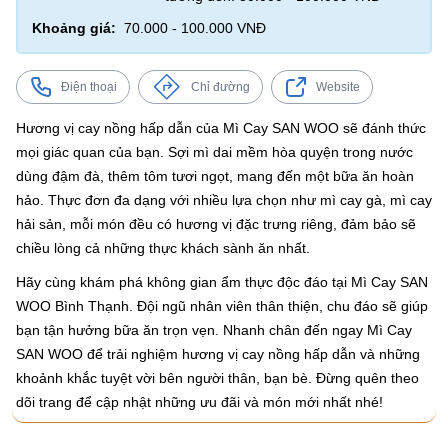
Khoảng giá:
70.000 - 100.000 VNĐ
Điện thoại
Chỉ đường
Website
Hương vị cay nồng hấp dẫn của Mì Cay SAN WOO sẽ đánh thức
mọi giác quan của bạn. Sợi mì dai mềm hòa quyện trong nước
dùng đậm đà, thêm tôm tươi ngọt, mang đến một bữa ăn hoàn
hảo. Thực đơn đa dạng với nhiều lựa chọn như mì cay gà, mì cay
hải sản, mỗi món đều có hương vị đặc trưng riêng, đảm bảo sẽ
chiều lòng cả những thực khách sành ăn nhất.
Hãy cùng khám phá không gian ẩm thực độc đáo tại Mì Cay SAN
WOO Bình Thạnh. Đội ngũ nhân viên thân thiện, chu đáo sẽ giúp
bạn tận hưởng bữa ăn trọn vẹn. Nhanh chân đến ngay Mì Cay
SAN WOO để trải nghiệm hương vị cay nồng hấp dẫn và những
khoảnh khắc tuyệt vời bên người thân, bạn bè. Đừng quên theo
dõi trang để cập nhật những ưu đãi và món mới nhất nhé!