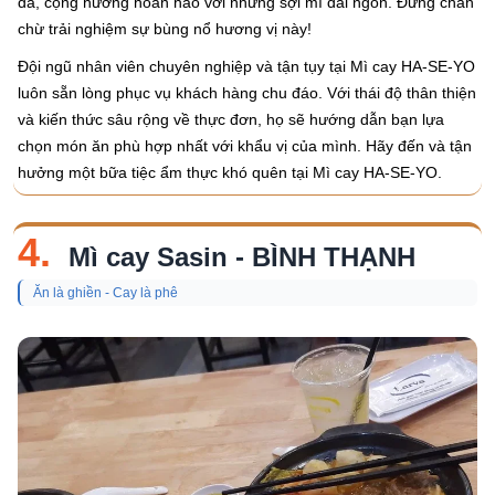
đà, cộng hưởng hoàn hảo với những sợi mì dai ngon. Đừng chần
chừ trải nghiệm sự bùng nổ hương vị này!
Đội ngũ nhân viên chuyên nghiệp và tận tụy tại Mì cay HA-SE-YO
luôn sẵn lòng phục vụ khách hàng chu đáo. Với thái độ thân thiện
và kiến thức sâu rộng về thực đơn, họ sẽ hướng dẫn bạn lựa
chọn món ăn phù hợp nhất với khẩu vị của mình. Hãy đến và tận
hưởng một bữa tiệc ẩm thực khó quên tại Mì cay HA-SE-YO.
4.
Mì cay Sasin - BÌNH THẠNH
Ăn là ghiền - Cay là phê