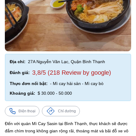
Địa chỉ:
27A Nguyễn Văn Lạc, Quận Bình Thạnh
3,8/5 (218 Review by google)
Đánh giá:
Thực đơn nổi bật:
- Mì cay hải sản - Mì cay bò
Khoảng giá:
$ 30.000 - 50.000
Điện thoại
Chỉ đường
Đến với quán Mì Cay Sasin tại Bình Thạnh, thực khách sẽ được
đắm chìm trong không gian rộng rãi, thoáng mát và bãi đỗ xe vô