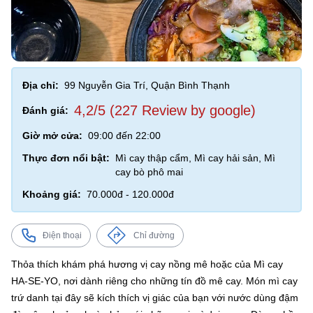
Địa chỉ:
99 Nguyễn Gia Trí, Quận Bình Thạnh
4,2/5 (227 Review by google)
Đánh giá:
Giờ mở cửa:
09:00 đến 22:00
Thực đơn nổi bật:
Mì cay thập cẩm, Mì cay hải sản, Mì
cay bò phô mai
Khoảng giá:
70.000đ - 120.000đ
Điện thoại
Chỉ đường
Thỏa thích khám phá hương vị cay nồng mê hoặc của Mì cay
HA-SE-YO, nơi dành riêng cho những tín đồ mê cay. Món mì cay
trứ danh tại đây sẽ kích thích vị giác của bạn với nước dùng đậm