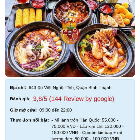
Địa chỉ:
643 Xô Viết Nghệ Tĩnh, Quận Bình Thạnh
3,8/5 (144 Review by google)
Đánh giá:
Giờ mở cửa:
09:00 đến 22:00
Thực đơn nổi bật:
- Mì lạnh trộn Hàn Quốc: 55.000 -
75.000 VNĐ - Lẩu kim chi: 120.000 -
180.000 VNĐ - Combo kimbap + mì
tương đen: 80.000 - 100.000 VNĐ