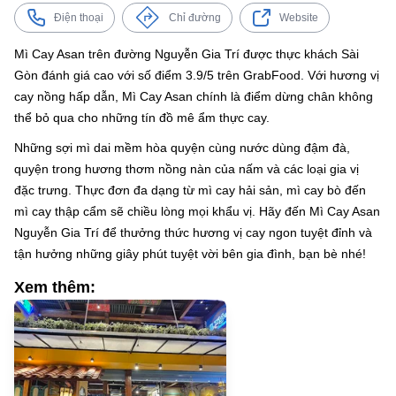
Điện thoại
Chỉ đường
Website
Mì Cay Asan trên đường Nguyễn Gia Trí được thực khách Sài
Gòn đánh giá cao với số điểm 3.9/5 trên GrabFood. Với hương vị
cay nồng hấp dẫn, Mì Cay Asan chính là điểm dừng chân không
thể bỏ qua cho những tín đồ mê ẩm thực cay.
Những sợi mì dai mềm hòa quyện cùng nước dùng đậm đà,
quyện trong hương thơm nồng nàn của nấm và các loại gia vị
đặc trưng. Thực đơn đa dạng từ mì cay hải sản, mì cay bò đến
mì cay thập cẩm sẽ chiều lòng mọi khẩu vị. Hãy đến Mì Cay Asan
Nguyễn Gia Trí để thưởng thức hương vị cay ngon tuyệt đỉnh và
tận hưởng những giây phút tuyệt vời bên gia đình, bạn bè nhé!
Xem thêm: