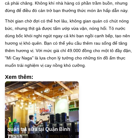
cả phải chăng. Không khí nhà hàng có phần trầm buồn, nhưng
đừng để điều đó cản trở bạn thưởng thức món ăn hấp dẫn này.
Thời gian chờ đợi có thể hơi lâu, không gian quán có chút nóng
bức, nhưng thịt gà được tẩm ướp vừa vặn, nóng hổi. Tô nước
dùng bốc khói nghi ngút ngay cả khi bạn ngồi cạnh bếp, tạo nên
hương vị khó quên. Bạn có thể yêu cầu thêm rau sống để tăng
thêm hương vị. Với mức giá chỉ 49.000 đồng cho một tô đầy đặn,
"Mì Cay Naga" là lựa chọn lý tưởng cho những tín đồ ẩm thực
muốn trải nghiệm vị cay nồng khó cưỡng.
Xem thêm:
quán trà sữa tại Quận Bình
Thạnh