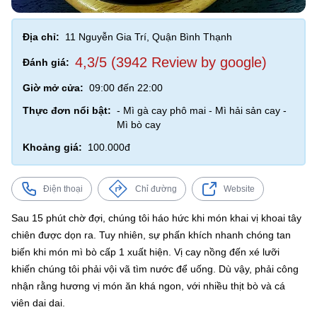
Địa chỉ:
11 Nguyễn Gia Trí, Quận Bình Thạnh
4,3/5 (3942 Review by google)
Đánh giá:
Giờ mở cửa:
09:00 đến 22:00
Thực đơn nổi bật:
- Mì gà cay phô mai - Mì hải sản cay -
Mì bò cay
Khoảng giá:
100.000đ
Điện thoại
Chỉ đường
Website
Sau 15 phút chờ đợi, chúng tôi háo hức khi món khai vị khoai tây
chiên được dọn ra. Tuy nhiên, sự phấn khích nhanh chóng tan
biến khi món mì bò cấp 1 xuất hiện. Vị cay nồng đến xé lưỡi
khiến chúng tôi phải vội vã tìm nước để uống. Dù vậy, phải công
nhận rằng hương vị món ăn khá ngon, với nhiều thịt bò và cá
viên dai dai.