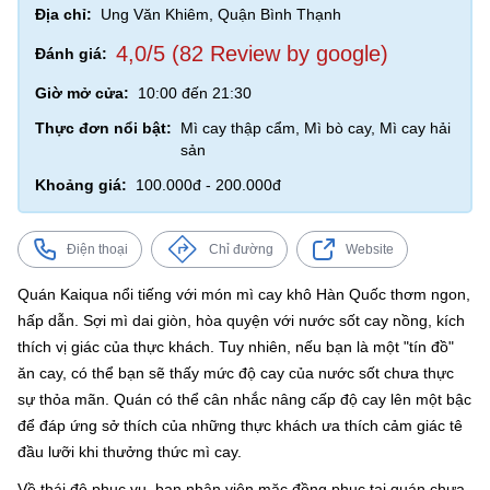
Địa chỉ:
Ung Văn Khiêm, Quận Bình Thạnh
4,0/5 (82 Review by google)
Đánh giá:
Giờ mở cửa:
10:00 đến 21:30
Thực đơn nổi bật:
Mì cay thập cẩm, Mì bò cay, Mì cay hải
sản
Khoảng giá:
100.000đ - 200.000đ
Điện thoại
Chỉ đường
Website
Quán Kaiqua nổi tiếng với món mì cay khô Hàn Quốc thơm ngon,
hấp dẫn. Sợi mì dai giòn, hòa quyện với nước sốt cay nồng, kích
thích vị giác của thực khách. Tuy nhiên, nếu bạn là một "tín đồ"
ăn cay, có thể bạn sẽ thấy mức độ cay của nước sốt chưa thực
sự thỏa mãn. Quán có thể cân nhắc nâng cấp độ cay lên một bậc
để đáp ứng sở thích của những thực khách ưa thích cảm giác tê
đầu lưỡi khi thưởng thức mì cay.
Về thái độ phục vụ, bạn nhân viên mặc đồng phục tại quán chưa