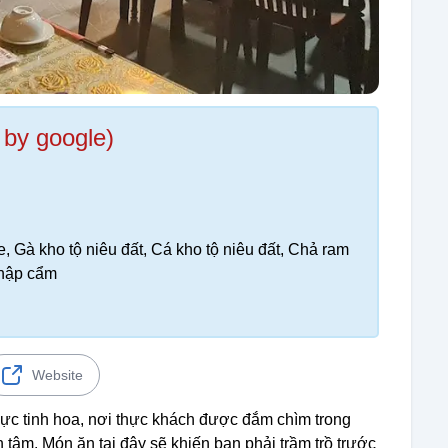
 by google)
 Gà kho tộ niêu đất, Cá kho tộ niêu đất, Chả ram
thập cẩm
Website
c tinh hoa, nơi thực khách được đắm chìm trong
tâm. Món ăn tại đây sẽ khiến bạn phải trầm trồ trước