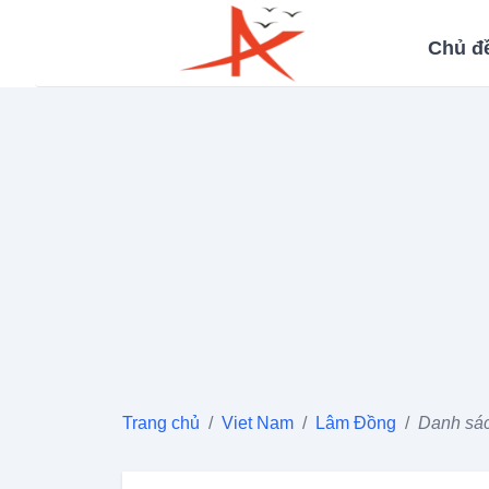
Chủ đ
Trang chủ
/
Viet Nam
/
Lâm Đồng
/
Danh sác