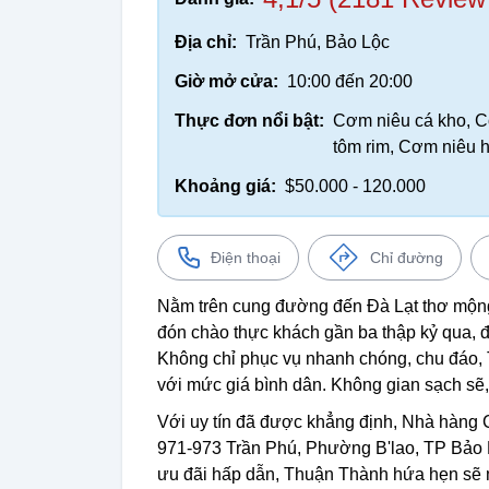
Địa chỉ:
Trần Phú, Bảo Lộc
Giờ mở cửa:
10:00 đến 20:00
Thực đơn nổi bật:
Cơm niêu cá kho, 
tôm rim, Cơm niêu 
Khoảng giá:
$50.000 - 120.000
Điện thoại
Chỉ đường
Nằm trên cung đường đến Đà Lạt thơ mộ
đón chào thực khách gần ba thập kỷ qua, đ
Không chỉ phục vụ nhanh chóng, chu đáo
với mức giá bình dân. Không gian sạch sẽ
Với uy tín đã được khẳng định, Nhà hàng
971-973 Trần Phú, Phường B'lao, TP Bảo L
ưu đãi hấp dẫn, Thuận Thành hứa hẹn sẽ 