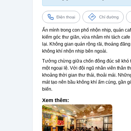
Điện thoại
Chỉ đường
Ẩn mình trong con phố nhộn nhịp, quán ca
kiếm góc thư giãn, vừa nhâm nhi tách caf
lại. Không gian quán rộng rãi, thoáng đãn
không khí nhộn nhịp bên ngoài.
Tưởng chừng giữa chốn đông đúc sẽ khó tì
một ngoại lệ. Với đội ngũ nhân viên thân 
khoảng thời gian thư thái, thoải mái. Nh
mát tạo nên bầu không khí ấm cúng, gần g
biến.
Xem thêm: