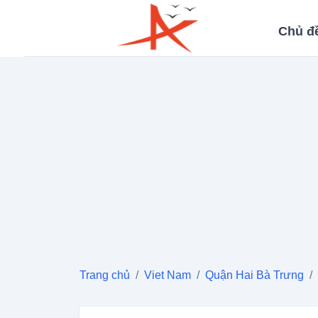
Chủ đ
Trang chủ
/
Viet Nam
/
Quận Hai Bà Trưng
/