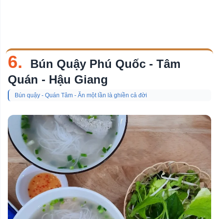
6.
Bún Quậy Phú Quốc - Tâm
Quán - Hậu Giang
Bún quậy - Quán Tâm - Ăn một lần là ghiền cả đời