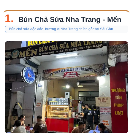
1.
Bún Chả Sứa Nha Trang - Mến
Bún chả sứa độc đáo, hương vị Nha Trang chính gốc tại Sài Gòn