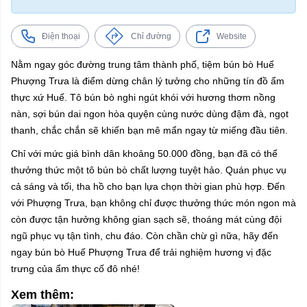
Điện thoại
Chỉ đường
Website
Nằm ngay góc đường trung tâm thành phố, tiệm bún bò Huế
Phượng Trưa là điểm dừng chân lý tưởng cho những tín đồ ẩm
thực xứ Huế. Tô bún bò nghi ngút khói với hương thơm nồng
nàn, sợi bún dai ngon hòa quyện cùng nước dùng đậm đà, ngọt
thanh, chắc chắn sẽ khiến bạn mê mẩn ngay từ miếng đầu tiên.
Chỉ với mức giá bình dân khoảng 50.000 đồng, bạn đã có thể
thưởng thức một tô bún bò chất lượng tuyệt hảo. Quán phục vụ
cả sáng và tối, tha hồ cho bạn lựa chọn thời gian phù hợp. Đến
với Phượng Trưa, bạn không chỉ được thưởng thức món ngon mà
còn được tận hưởng không gian sạch sẽ, thoáng mát cùng đội
ngũ phục vụ tận tình, chu đáo. Còn chần chừ gì nữa, hãy đến
ngay bún bò Huế Phượng Trưa để trải nghiệm hương vị đặc
trưng của ẩm thực cố đô nhé!
Xem thêm: