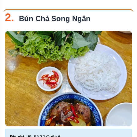
2.
Bún Chả Song Ngân
Địa chỉ:
Đ. Số 32 Quận 6