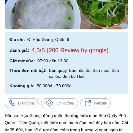
Địa chỉ:
Đ. Hậu Giang, Quận 6
4,3/5 (200 Review by google)
Đánh giá:
Giờ mở cửa:
07:00 đến 13:30
Thực đơn nổi bật:
Bún quậy, Bún riêu ốc, Bún mọc, Bún
cá lóc, Bún bò Huế
Khoảng giá:
50.000đ - 70.000đ
Điện thoại
Chỉ đường
Website
Đến với Hậu Giang, đừng quên thưởng thức món Bún Quậy Phú
Quốc - Tâm Quán, một thức quà thanh đạm mà đầy hấp dẫn. Chỉ
từ 35-60k, bạn sẽ được đắm chìm trong hương vị ngọt ngào từ