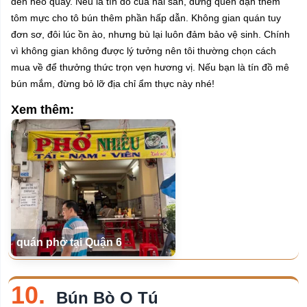
đến heo quay. Nếu là tín đồ của hải sản, đừng quên dặn thêm
tôm mực cho tô bún thêm phần hấp dẫn. Không gian quán tuy
đơn sơ, đôi lúc ồn ào, nhưng bù lại luôn đảm bảo vệ sinh. Chính
vì không gian không được lý tưởng nên tôi thường chọn cách
mua về để thưởng thức trọn vẹn hương vị. Nếu bạn là tín đồ mê
bún mắm, đừng bỏ lỡ địa chỉ ẩm thực này nhé!
Xem thêm:
quán phở tại Quận 6
10.
Bún Bò O Tú