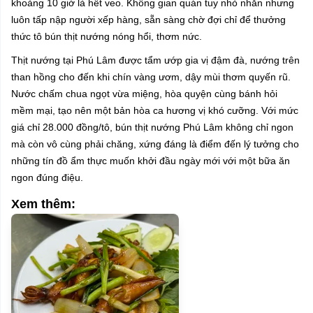
khoảng 10 giờ là hết veo. Không gian quán tuy nhỏ nhắn nhưng
luôn tấp nập người xếp hàng, sẵn sàng chờ đợi chỉ để thưởng
thức tô bún thịt nướng nóng hổi, thơm nức.
Thịt nướng tại Phú Lâm được tẩm ướp gia vị đậm đà, nướng trên
than hồng cho đến khi chín vàng ươm, dậy mùi thơm quyến rũ.
Nước chấm chua ngọt vừa miệng, hòa quyện cùng bánh hỏi
mềm mại, tạo nên một bản hòa ca hương vị khó cưỡng. Với mức
giá chỉ 28.000 đồng/tô, bún thịt nướng Phú Lâm không chỉ ngon
mà còn vô cùng phải chăng, xứng đáng là điểm đến lý tưởng cho
những tín đồ ẩm thực muốn khởi đầu ngày mới với một bữa ăn
ngon đúng điệu.
Xem thêm: