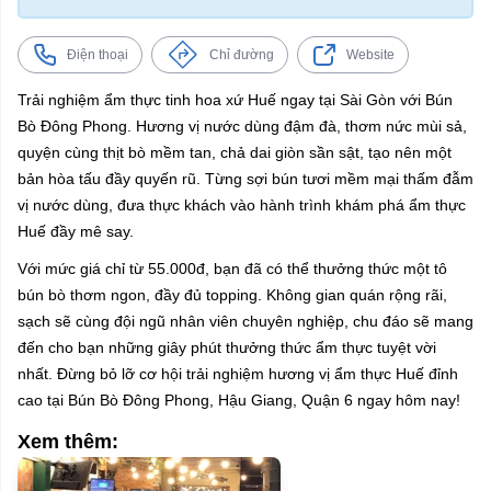
Điện thoại
Chỉ đường
Website
Trải nghiệm ẩm thực tinh hoa xứ Huế ngay tại Sài Gòn với Bún
Bò Đông Phong. Hương vị nước dùng đậm đà, thơm nức mùi sả,
quyện cùng thịt bò mềm tan, chả dai giòn sần sật, tạo nên một
bản hòa tấu đầy quyến rũ. Từng sợi bún tươi mềm mại thấm đẫm
vị nước dùng, đưa thực khách vào hành trình khám phá ẩm thực
Huế đầy mê say.
Với mức giá chỉ từ 55.000đ, bạn đã có thể thưởng thức một tô
bún bò thơm ngon, đầy đủ topping. Không gian quán rộng rãi,
sạch sẽ cùng đội ngũ nhân viên chuyên nghiệp, chu đáo sẽ mang
đến cho bạn những giây phút thưởng thức ẩm thực tuyệt vời
nhất. Đừng bỏ lỡ cơ hội trải nghiệm hương vị ẩm thực Huế đỉnh
cao tại Bún Bò Đông Phong, Hậu Giang, Quận 6 ngay hôm nay!
Xem thêm: