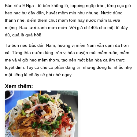
Bún riêu 9 Nga - tô bún khổng lồ, topping ngập tràn, từng cục giò
heo nạc bự đầy đặn, huyết mềm mịn như nhung. Nước dùng
thanh nhẹ, điểm thêm chút mắm tôm hay nước mắm là vừa
miệng. Rau tươi xanh mơn mởn. Với giá chỉ 40k cho một tô đầy
đủ, quả là quá hời!
Từ bún riêu Bắc đến Nam, hương vị miền Nam vẫn đậm đà hơn
cả. Từng thìa nước dùng tròn vị hòa quyện mùi mắm ruốc, mắm
me và vị giò heo mềm thơm, tạo nên một bản hòa ca ẩm thực
tuyệt đỉnh. Tuy cô chủ có phần đãng trí, nhưng đừng lo, nhắc nhẹ
một tiếng là cô ấy sẽ ghi nhớ ngay.
Xem thêm: