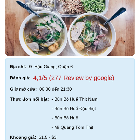
Địa chỉ:
Đ. Hậu Giang, Quận 6
4,1/5 (277 Review by google)
Đánh giá:
Giờ mở cửa:
06:30 đến 21:30
Thực đơn nổi bật:
- Bún Bò Huế Thịt Nạm
- Bún Bò Huế Đặc Biệt
- Bún Bò Huế
- Mì Quảng Tôm Thịt
Khoảng giá:
$1,5 - $3