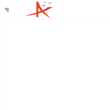
Chủ
đề
Trường Mầm Non
Phòng Khám Nhi
Thẩm Mỹ Viện
Quán Photocopy
Quán Gội Đầu
Phòng Khám Đa Khoa
Cửa Hàng Thiết Bị Vệ Sinh
Cửa Hàng Gạch Ốp Lát
Cửa Hàng Quà Tặng