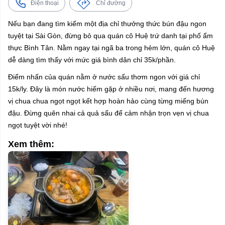
Điện thoại
Chỉ đường
Nếu bạn đang tìm kiếm một địa chỉ thưởng thức bún đậu ngon
tuyệt tại Sài Gòn, đừng bỏ qua quán cô Huệ trứ danh tại phố ẩm
thực Bình Tân. Nằm ngay tại ngã ba trong hẻm lớn, quán cô Huệ
dễ dàng tìm thấy với mức giá bình dân chỉ 35k/phần.
Điểm nhấn của quán nằm ở nước sấu thơm ngon với giá chỉ
15k/ly. Đây là món nước hiếm gặp ở nhiều nơi, mang đến hương
vị chua chua ngọt ngọt kết hợp hoàn hảo cùng từng miếng bún
đậu. Đừng quên nhai cả quả sấu để cảm nhận trọn vẹn vị chua
ngọt tuyệt vời nhé!
Xem thêm: