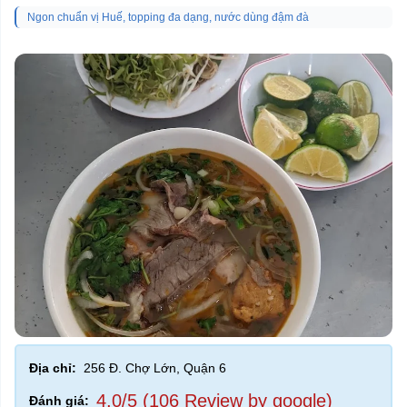
Ngon chuẩn vị Huế, topping đa dạng, nước dùng đậm đà
Địa chỉ:
256 Đ. Chợ Lớn, Quận 6
4,0/5 (106 Review by google)
Đánh giá: