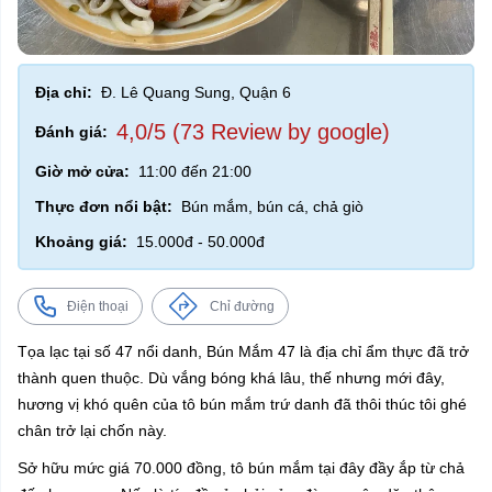
Địa chỉ:
Đ. Lê Quang Sung, Quận 6
4,0/5 (73 Review by google)
Đánh giá:
Giờ mở cửa:
11:00 đến 21:00
Thực đơn nổi bật:
Bún mắm, bún cá, chả giò
Khoảng giá:
15.000đ - 50.000đ
Điện thoại
Chỉ đường
Tọa lạc tại số 47 nổi danh, Bún Mắm 47 là địa chỉ ẩm thực đã trở
thành quen thuộc. Dù vắng bóng khá lâu, thế nhưng mới đây,
hương vị khó quên của tô bún mắm trứ danh đã thôi thúc tôi ghé
chân trở lại chốn này.
Sở hữu mức giá 70.000 đồng, tô bún mắm tại đây đầy ắp từ chả