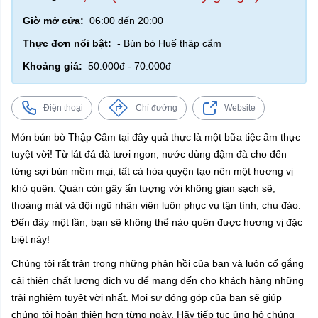
Giờ mở cửa:
06:00 đến 20:00
Thực đơn nổi bật:
- Bún bò Huế thập cẩm
Khoảng giá:
50.000đ - 70.000đ
Điện thoại
Chỉ đường
Website
Món bún bò Thập Cẩm tại đây quả thực là một bữa tiệc ẩm thực
tuyệt vời! Từ lát đá đà tươi ngon, nước dùng đậm đà cho đến
từng sợi bún mềm mại, tất cả hòa quyện tạo nên một hương vị
khó quên. Quán còn gây ấn tượng với không gian sạch sẽ,
thoáng mát và đội ngũ nhân viên luôn phục vụ tận tình, chu đáo.
Đến đây một lần, bạn sẽ không thể nào quên được hương vị đặc
biệt này!
Chúng tôi rất trân trọng những phản hồi của bạn và luôn cố gắng
cải thiện chất lượng dịch vụ để mang đến cho khách hàng những
trải nghiệm tuyệt vời nhất. Mọi sự đóng góp của bạn sẽ giúp
chúng tôi hoàn thiện hơn từng ngày. Hãy tiếp tục ủng hộ chúng