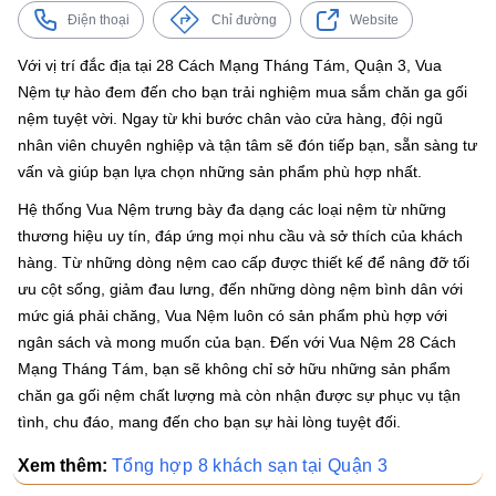
Điện thoại
Chỉ đường
Website
Với vị trí đắc địa tại 28 Cách Mạng Tháng Tám, Quận 3, Vua
Nệm tự hào đem đến cho bạn trải nghiệm mua sắm chăn ga gối
nệm tuyệt vời. Ngay từ khi bước chân vào cửa hàng, đội ngũ
nhân viên chuyên nghiệp và tận tâm sẽ đón tiếp bạn, sẵn sàng tư
vấn và giúp bạn lựa chọn những sản phẩm phù hợp nhất.
Hệ thống Vua Nệm trưng bày đa dạng các loại nệm từ những
thương hiệu uy tín, đáp ứng mọi nhu cầu và sở thích của khách
hàng. Từ những dòng nệm cao cấp được thiết kế để nâng đỡ tối
ưu cột sống, giảm đau lưng, đến những dòng nệm bình dân với
mức giá phải chăng, Vua Nệm luôn có sản phẩm phù hợp với
ngân sách và mong muốn của bạn. Đến với Vua Nệm 28 Cách
Mạng Tháng Tám, bạn sẽ không chỉ sở hữu những sản phẩm
chăn ga gối nệm chất lượng mà còn nhận được sự phục vụ tận
tình, chu đáo, mang đến cho bạn sự hài lòng tuyệt đối.
Xem thêm:
Tổng hợp 8 khách sạn tại Quận 3