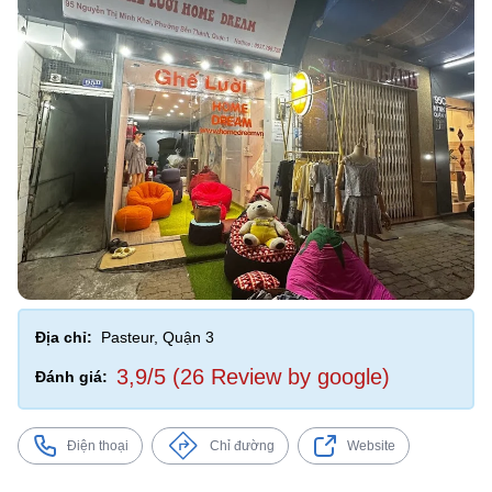
Địa chỉ:
Pasteur, Quận 3
3,9/5 (26 Review by google)
Đánh giá:
Điện thoại
Chỉ đường
Website