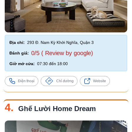
Địa chỉ:
293 Đ. Nam Kỳ Khởi Nghĩa, Quận 3
0/5 ( Review by google)
Đánh giá:
Giờ mở cửa:
07:30 đến 18:00
Điện thoại
Chỉ đường
Website
4.
Ghế Lười Home Dream