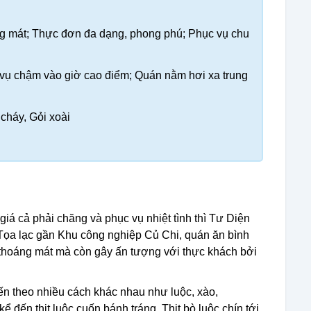
ng mát; Thực đơn đa dạng, phong phú; Phục vụ chu
 vụ chậm vào giờ cao điểm; Quán nằm hơi xa trung
cháy, Gỏi xoài
iá cả phải chăng và phục vụ nhiệt tình thì Tư Diện
 Tọa lạc gần Khu công nghiệp Củ Chi, quán ăn bình
 thoáng mát mà còn gây ấn tượng với thực khách bởi
ến theo nhiều cách khác nhau như luộc, xào,
 đến thịt luộc cuốn bánh tráng. Thịt bò luộc chín tới,