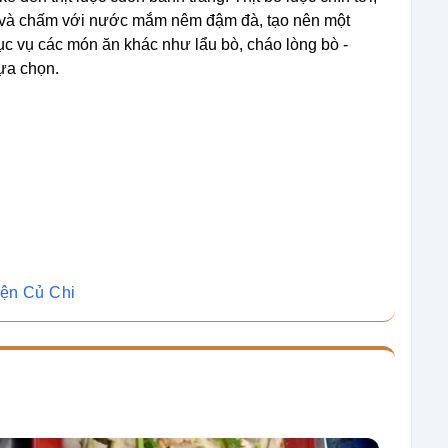
g và chấm với nước mắm nêm đậm đà, tạo nên một
c vụ các món ăn khác như lẩu bò, cháo lòng bò -
ựa chọn.
yện Củ Chi