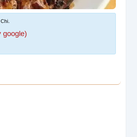
Chi.
y google)