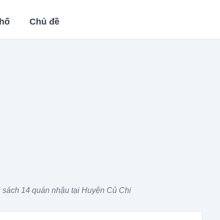
hố
Chủ đề
 sách 14 quán nhậu tại Huyện Củ Chi