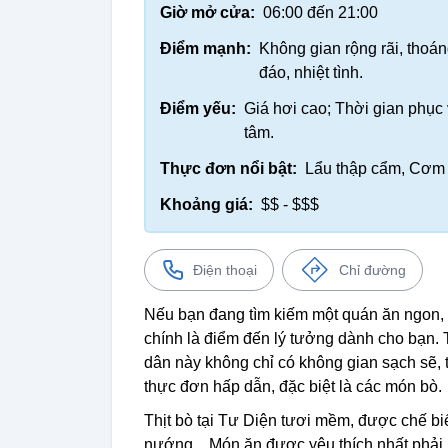
Giờ mở cửa:
06:00 đến 21:00
Điểm mạnh:
Không gian rộng rãi, thoá
đáo, nhiệt tình.
Điểm yếu:
Giá hơi cao; Thời gian phục
tâm.
Thực đơn nổi bật:
Lẩu thập cẩm, Cơm 
Khoảng giá:
$$ - $$$
Điện thoại
Chỉ đường
Nếu bạn đang tìm kiếm một quán ăn ngon, g
chính là điểm đến lý tưởng dành cho bạn.
dân này không chỉ có không gian sạch sẽ,
thực đơn hấp dẫn, đặc biệt là các món bò.
Thịt bò tại Tư Diện tươi mềm, được chế bi
nướng... Món ăn được yêu thích nhất phải kể