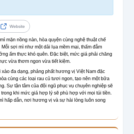
Website
mì mặn nồng nàn, hòa quyện cùng nghệ thuật chế
a. Mỗi sợi mì như một dải lụa mềm mại, thấm đẫm
ởng ẩm thực khó quên. Đặc biệt, mức giá phải chăng
hực vừa thơm ngon vừa tiết kiệm.
ì xào đa dạng, phảng phất hương vị Việt Nam đặc
òa cùng các loại rau củ tươi ngon, tạo nên một bữa
g. Sự tận tâm của đội ngũ phục vụ chuyên nghiệp sẽ
rong khi mức giá hợp lý sẽ phù hợp với mọi túi tiền.
ì hấp dẫn, nơi hương vị và sự hài lòng luôn song