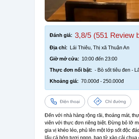
3,8/5 (551 Review 
Đánh giá:
Địa chỉ:
Lái Thiêu, Thị xã Thuận An
Giờ mở cửa:
10:00 đến 23:00
Thực đơn nổi bật:
- Bò sốt tiêu đen - 
Khoảng giá:
70.000đ - 250.000đ
Điện thoại
Chỉ đường
Đến với nhà hàng rộng rãi, thoáng mát, t
viên với thực đơn riêng biệt. Đừng bỏ lỡ
gia vị khéo léo, phủ lên một lớp sốt độc đ
lẩu cá bớp tươi ngon, bao tử xào cải chua 