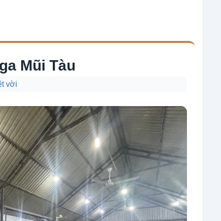
ga Mũi Tàu
t vời