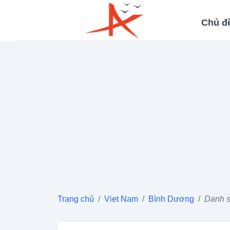
Chủ đ
Trang chủ
/
Viet Nam
/
Bình Dương
/
Danh s