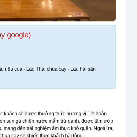
by google)
Lẩu riêu cua - Lẩu Thái chua cay - Lẩu hải sản
hực khách sẽ được thưởng thức hương vị Tết đoàn
 món sụn gà chiên nước mắm trứ danh, được tẩm ướp
áo, mang đến trải nghiệm ẩm thực khó quên. Ngoài ra,
chua cay sẽ khiến thực khách hài lòng.