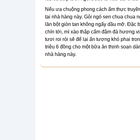
Nếu ưa chuộng phong cách ẩm thực truyền 
tại nhà hàng này. Gỏi ngó sen chua chua 
lăn bột giòn tan không ngấy dầu mỡ. Đặc 
chín tới, mì xào thập cẩm đậm đà hương v
tươi roi rói sẽ để lại ấn tượng khó phai t
triệu 6 đồng cho một bữa ăn thịnh soạn d
nhà hàng này.