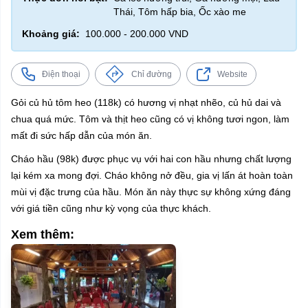
Thái, Tôm hấp bia, Ốc xào me
Khoảng giá:
100.000 - 200.000 VND
Điện thoại
Chỉ đường
Website
Gỏi củ hủ tôm heo (118k) có hương vị nhạt nhẽo, củ hủ dai và
chua quá mức. Tôm và thịt heo cũng có vị không tươi ngon, làm
mất đi sức hấp dẫn của món ăn.
Cháo hầu (98k) được phục vụ với hai con hầu nhưng chất lượng
lại kém xa mong đợi. Cháo không nở đều, gia vị lấn át hoàn toàn
mùi vị đặc trưng của hầu. Món ăn này thực sự không xứng đáng
với giá tiền cũng như kỳ vọng của thực khách.
Xem thêm: