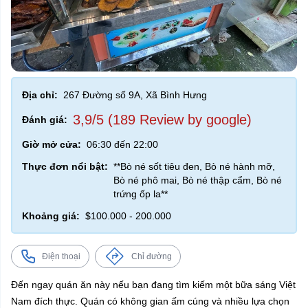
Địa chỉ:
267 Đường số 9A, Xã Bình Hưng
3,9/5 (189 Review by google)
Đánh giá:
Giờ mở cửa:
06:30 đến 22:00
Thực đơn nổi bật:
**Bò né sốt tiêu đen, Bò né hành mỡ,
Bò né phô mai, Bò né thập cẩm, Bò né
trứng ốp la**
Khoảng giá:
$100.000 - 200.000
Điện thoại
Chỉ đường
Đến ngay quán ăn này nếu bạn đang tìm kiếm một bữa sáng Việt
Nam đích thực. Quán có không gian ấm cúng và nhiều lựa chọn