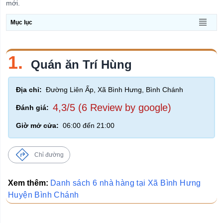
mới.
Chủ
đề
Mục lục
Quán Bar
Quán Cơm
1.
Quán ăn Trí Hùng
Nhà Hàng
Quán Cafe
Địa chỉ:
Đường Liên Ấp, Xã Bình Hưng, Bình Chánh
Quán Cafe Yên Tĩnh
4,3/5 (6 Review by google)
Đánh giá:
Shop Hoa Tươi
Giờ mở cửa:
06:00 đến 21:00
Quán Kem
Quán Lẩu
Chỉ đường
Nhà Hàng Buffet
Quán Ăn Sáng
Xem thêm:
Danh sách 6 nhà hàng tại Xã Bình Hưng
Huyện Bình Chánh