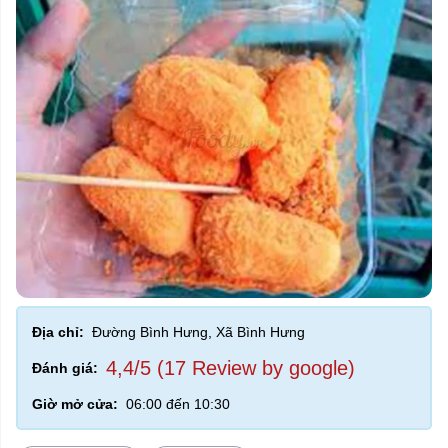
Địa chỉ:
Đường Bình Hưng, Xã Bình Hưng
4,4/5 (17 Review by google)
Đánh giá:
Giờ mở cửa:
06:00 đến 10:30