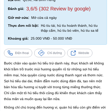
3,6/5 (302 Review by google)
Đánh giá:
Giờ mở cửa:
Mở cửa cả ngày
Thực đơn nổi bật:
Hủ tíu tái, hủ tíu hoành thánh, hủ tíu
thập cẩm, hủ tíu bò viên, hủ tíu sa tế
Khoảng giá:
25.000 VNĐ - 50.000 VNĐ
Điện thoại
Chỉ đường
Website
Bước chân vào quán hủ tiếu trứ danh này, thực khách sẽ không
khỏi trầm trồ trước mùi hương quyến rũ từ những sợi hủ tiếu
mềm mại, hòa quyện cùng nước dùng thanh ngọt và thơm nức.
Sợi hủ tiếu dai dai, thấm đẫm nước dùng đậm đà, tạo nên một
bản hòa tấu hương vị tuyệt vời trong từng miếng thưởng thức.
Chỉ cần một tô hủ tiếu thôi cũng đủ khiến thực khách cảm thấy
thỏa mãn và muốn quay lại lần nữa.
Không chỉ chú trọng đến hương vị, quán hủ tiếu còn ghi điểm với