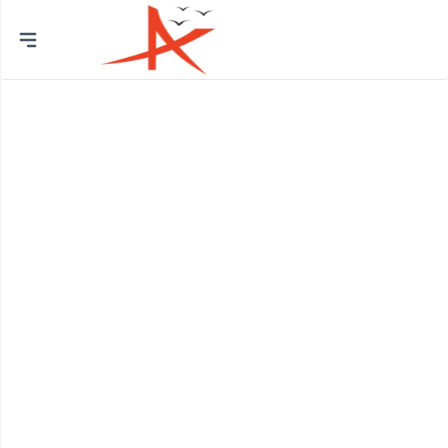
Thành
phố
Quận Bình Tân
Huyện Bình Chánh
Quận 12
Quận Bình Thạnh
Quận 8
Huyện Củ Chi
Quận Bắc Từ Liêm
Quận 7
Quận Cầu Giấy