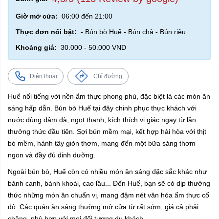
Giờ mở cửa:
06:00 đến 21:00
Thực đơn nổi bật:
- Bún bò Huế - Bún chả - Bún riêu
Khoảng giá:
30.000 - 50.000 VND
Điện thoại
Chỉ đường
Huế nổi tiếng với nền ẩm thực phong phú, đặc biệt là các món ăn
sáng hấp dẫn. Bún bò Huế tại đây chinh phục thực khách với
nước dùng đậm đà, ngọt thanh, kích thích vị giác ngay từ lần
thưởng thức đầu tiên. Sợi bún mềm mại, kết hợp hài hòa với thịt
bò mềm, hành tây giòn thơm, mang đến một bữa sáng thơm
ngon và đầy đủ dinh dưỡng.
Ngoài bún bò, Huế còn có nhiều món ăn sáng đặc sắc khác như
bánh canh, bánh khoái, cao lầu... Đến Huế, bạn sẽ có dịp thưởng
thức những món ăn chuẩn vị, mang đậm nét văn hóa ẩm thực cố
đô. Các quán ăn sáng thường mở cửa từ rất sớm, giá cả phải
chăng, phù hợp với mọi đối tượng du khách.