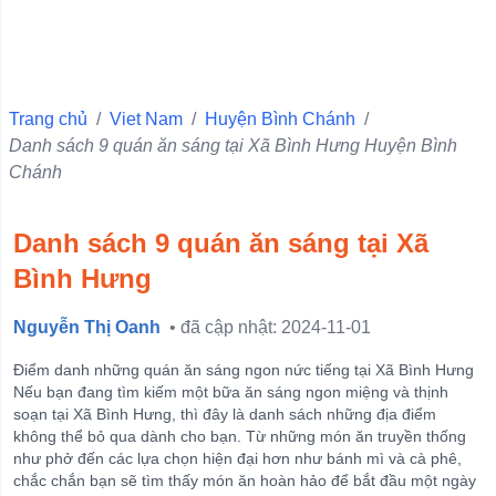
Quận 10
Quận 6
Quận Ba Đình
Trang chủ
/
Viet Nam
/
Huyện Bình Chánh
/
Danh sách 9 quán ăn sáng tại Xã Bình Hưng Huyện Bình
Quận 11
Chánh
Quận 1
Quận 4
Danh sách 9 quán ăn sáng tại Xã
Quận 3
Bình Hưng
Quận 5
Nguyễn Thị Oanh
• đã cập nhật: 2024-11-01
Quận Hà Đông
Quận Đống Đa
Điểm danh những quán ăn sáng ngon nức tiếng tại Xã Bình Hưng
Nếu bạn đang tìm kiếm một bữa ăn sáng ngon miệng và thịnh
Quận Hai Bà Trưng
soạn tại Xã Bình Hưng, thì đây là danh sách những địa điểm
không thể bỏ qua dành cho bạn. Từ những món ăn truyền thống
Quận Hoàn Kiếm
như phở đến các lựa chọn hiện đại hơn như bánh mì và cà phê,
View more
chắc chắn bạn sẽ tìm thấy món ăn hoàn hảo để bắt đầu một ngày