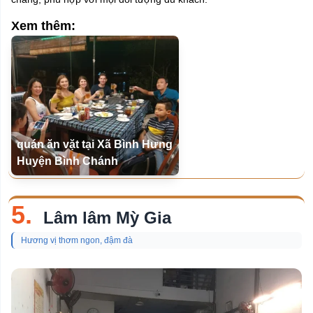
Xem thêm:
quán ăn vặt tại Xã Bình Hưng
Huyện Bình Chánh
5.
Lâm lâm Mỳ Gia
Hương vị thơm ngon, đậm đà