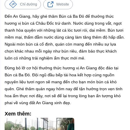
Chỉ đường
Website
Đến An Giang, hãy ghé thăm Bún cá Ba Đỏ để thưởng thức
hương vị bún cá Châu Đốc trứ danh. Nước dùng trong vắt, ngọt
thanh hòa quyện với những lát cá lóc tươi rói, dai mềm. Bún tươi
mềm mại, thấm đẫm nước dùng càng làm tăng thêm độ hấp dẫn.
Ngoài món bún cá cố định, quán còn mang đến nhiều sự lựa
chọn khác nhau mỗi ngày như bún riêu, đảm bảo thực khách
luôn có những trải nghiệm ẩm thực mới mẻ.
Đừng bỏ lỡ cơ hội thưởng thức hương vị An Giang độc đáo tại
Bún cá Ba Đỏ. Đội ngũ đầu bếp tài hoa kết hợp cùng nguồn
nguyên liệu tươi ngon sẽ mang đến cho bạn món bún cá khó
quên. Ghé thăm quán ngay hôm nay để tận hưởng trọn vẹn tinh
hoa ẩm thực nơi đây, nơi sẽ để lại trong lòng bạn ấn tượng khó
phai về vùng đất An Giang xinh đẹp.
Xem thêm: