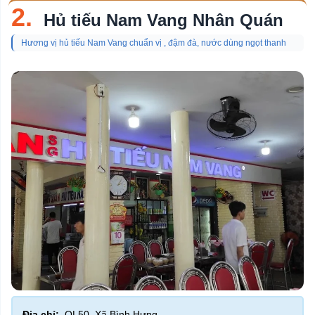
2.
Hủ tiếu Nam Vang Nhân Quán
Hương vị hủ tiếu Nam Vang chuẩn vị , đậm đà, nước dùng ngọt thanh
Địa chỉ:
QL50, Xã Bình Hưng