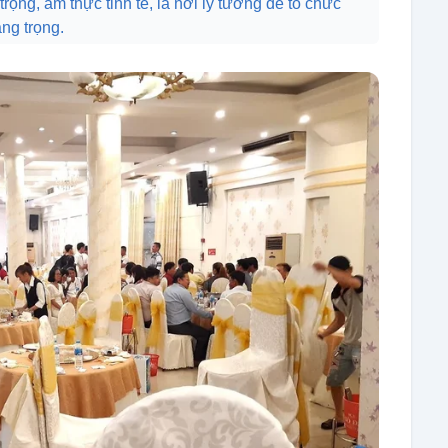
rọng, ẩm thực tinh tế, là nơi lý tưởng để tổ chức
ang trọng.