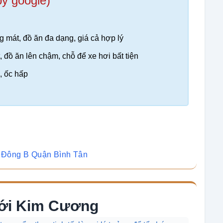
by google)
g mát, đồ ăn đa dạng, giá cả hợp lý
 đồ ăn lên chậm, chỗ để xe hơi bất tiện
n, ốc hấp
rị Đông B Quận Bình Tân
ưới Kim Cương