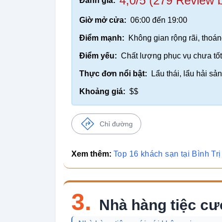
4,0/5 (279 Review 
Đánh giá:
Giờ mở cửa:
06:00 đến 19:00
Điểm mạnh:
Không gian rộng rãi, thoán
Điểm yếu:
Chất lượng phục vụ chưa tốt,
Thực đơn nổi bật:
Lẩu thái, lẩu hải sả
Khoảng giá:
$$
Chỉ đường
Xem thêm:
Top 16 khách sạn tại Bình T
3.
Nhà hàng tiệc c