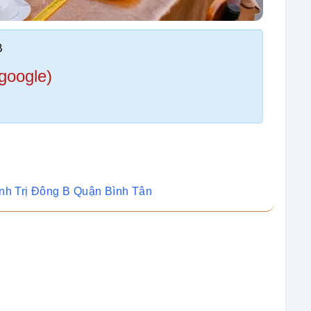
B
google)
ình Trị Đông B Quận Bình Tân