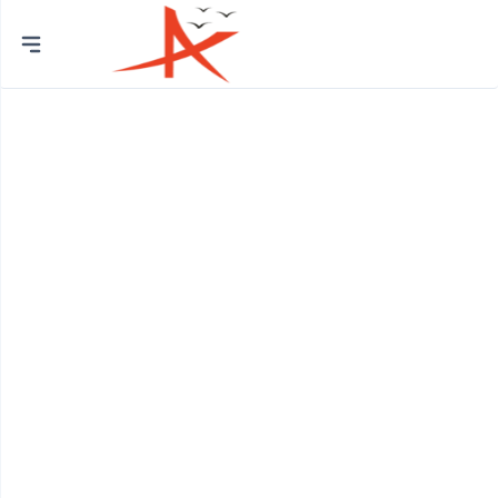
Thành
phố
Quận Bình Tân
Huyện Bình Chánh
Quận 12
Quận Bình Thạnh
Quận 8
Huyện Củ Chi
Quận Bắc Từ Liêm
Quận 7
Quận Cầu Giấy