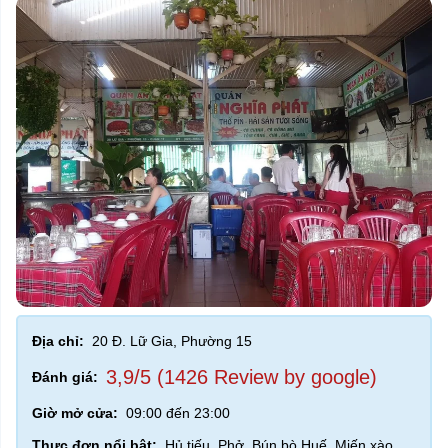
Địa chỉ:
20 Đ. Lữ Gia, Phường 15
3,9/5 (1426 Review by google)
Đánh giá:
Giờ mở cửa:
09:00 đến 23:00
Thực đơn nổi bật:
Hủ tiếu, Phở, Bún bò Huế, Miến xào,