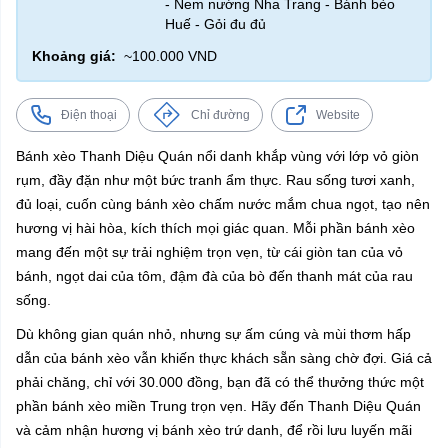
- Nem nướng Nha Trang - Bánh bèo
Huế - Gỏi đu đủ
Khoảng giá:
~100.000 VND
Điện thoại
Chỉ đường
Website
Bánh xèo Thanh Diệu Quán nổi danh khắp vùng với lớp vỏ giòn
rụm, đầy đặn như một bức tranh ẩm thực. Rau sống tươi xanh,
đủ loại, cuốn cùng bánh xèo chấm nước mắm chua ngọt, tạo nên
hương vị hài hòa, kích thích mọi giác quan. Mỗi phần bánh xèo
mang đến một sự trải nghiệm trọn vẹn, từ cái giòn tan của vỏ
bánh, ngọt dai của tôm, đậm đà của bò đến thanh mát của rau
sống.
Dù không gian quán nhỏ, nhưng sự ấm cúng và mùi thơm hấp
dẫn của bánh xèo vẫn khiến thực khách sẵn sàng chờ đợi. Giá cả
phải chăng, chỉ với 30.000 đồng, bạn đã có thể thưởng thức một
phần bánh xèo miền Trung trọn vẹn. Hãy đến Thanh Diệu Quán
và cảm nhận hương vị bánh xèo trứ danh, để rồi lưu luyến mãi