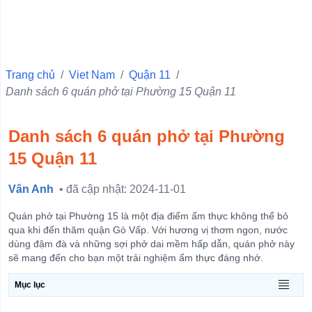
Quận 10
Quận 6
Quận Ba Đình
Trang chủ
/
Viet Nam
/
Quận 11
/
Danh sách 6 quán phở tại Phường 15 Quận 11
Quận 11
Quận 1
Danh sách 6 quán phở tại Phường
Quận 4
15 Quận 11
Quận 3
Quận 5
Vân Anh
• đã cập nhật: 2024-11-01
Quận Hà Đông
Quán phở tại Phường 15 là một địa điểm ẩm thực không thể bỏ
Quận Đống Đa
qua khi đến thăm quận Gò Vấp. Với hương vị thơm ngon, nước
dùng đậm đà và những sợi phở dai mềm hấp dẫn, quán phở này
Quận Hai Bà Trưng
sẽ mang đến cho bạn một trải nghiệm ẩm thực đáng nhớ.
Quận Hoàn Kiếm
Mục lục
View more