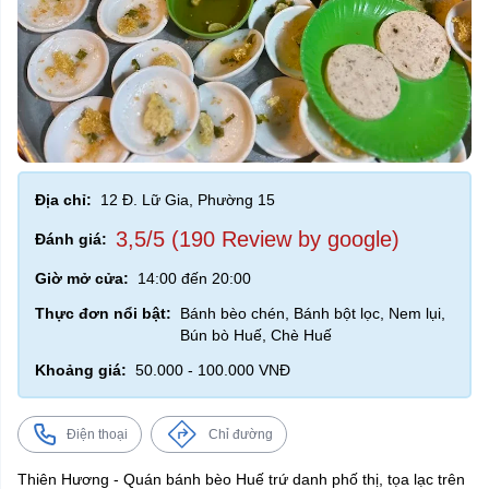
Địa chỉ:
12 Đ. Lữ Gia, Phường 15
3,5/5 (190 Review by google)
Đánh giá:
Giờ mở cửa:
14:00 đến 20:00
Thực đơn nổi bật:
Bánh bèo chén, Bánh bột lọc, Nem lụi,
Bún bò Huế, Chè Huế
Khoảng giá:
50.000 - 100.000 VNĐ
Điện thoại
Chỉ đường
Thiên Hương - Quán bánh bèo Huế trứ danh phố thị, tọa lạc trên