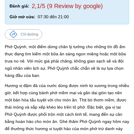
2,1/5 (9 Review by google)
Đánh giá:
Giờ mở cửa:
07:30 đến 21:00
Chỉ đường
Phở Quỳnh, một điểm dừng chân lý tưởng cho những tín đồ ẩm
thực đang tìm kiếm một bữa ăn sáng ngon miệng hoặc một bữa
trưa no nê. Với mức giá phải chăng, không gian sạch sẽ và đội
ngũ nhân viên lịch sự, Phở Quỳnh chắc chắn sẽ là sự lựa chọn
hàng đầu của bạn.
Hương vị đậm đà của nước dùng được ninh từ xương trong nhiều
giờ, kết hợp cùng bánh phở mềm mại và gân dai giòn tạo nên
một bản hòa tấu tuyệt vời cho món ăn. Thịt bò thơm mềm, được
thái mỏng và sắp xếp khéo léo trên tô phở. Đặc biệt, gia vị tại
Phở Quỳnh được phối trộn một cách tinh tế, mang đến sự cân
bằng hoàn hảo cho món ăn. Ghé thăm Phở Quỳnh ngay hôm nay
để thưởng thức hương vị tuyệt hảo của món phở trứ danh này