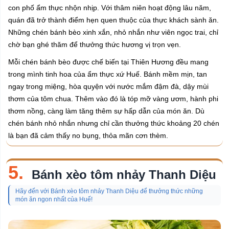
con phố ẩm thực nhộn nhịp. Với thâm niên hoạt động lâu năm,
quán đã trở thành điểm hẹn quen thuộc của thực khách sành ăn.
Những chén bánh bèo xinh xắn, nhỏ nhắn như viên ngọc trai, chỉ
chờ bạn ghé thăm để thưởng thức hương vị trọn vẹn.
Mỗi chén bánh bèo được chế biến tại Thiên Hương đều mang
trong mình tinh hoa của ẩm thực xứ Huế. Bánh mềm mịn, tan
ngay trong miệng, hòa quyện với nước mắm đậm đà, dậy mùi
thơm của tôm chua. Thêm vào đó là tóp mỡ vàng ươm, hành phi
thơm nồng, càng làm tăng thêm sự hấp dẫn của món ăn. Dù
chén bánh nhỏ nhắn nhưng chỉ cần thưởng thức khoảng 20 chén
là bạn đã cảm thấy no bụng, thỏa mãn cơn thèm.
5.
Bánh xèo tôm nhảy Thanh Diệu
Hãy đến với Bánh xèo tôm nhảy Thanh Diệu để thưởng thức những
món ăn ngon nhất của Huế!