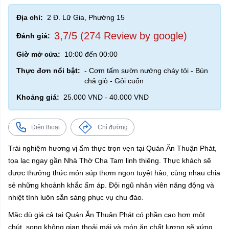
Địa chỉ:
2 Đ. Lữ Gia, Phường 15
3,7/5 (274 Review by google)
Đánh giá:
Giờ mở cửa:
10:00 đến 00:00
Thực đơn nổi bật:
- Cơm tấm sườn nướng cháy tỏi - Bún
chả giò - Gỏi cuốn
Khoảng giá:
25.000 VND - 40.000 VND
Điện thoại
Chỉ đường
Trải nghiệm hương vị ẩm thực trọn vẹn tại Quán Ăn Thuận Phát,
tọa lạc ngay gần Nhà Thờ Cha Tam linh thiêng. Thực khách sẽ
được thưởng thức món súp thơm ngon tuyệt hảo, cùng nhau chia
sẻ những khoảnh khắc ấm áp. Đội ngũ nhân viên năng động và
nhiệt tình luôn sẵn sàng phục vụ chu đáo.
Mặc dù giá cả tại Quán Ăn Thuận Phát có phần cao hơn một
chút, song không gian thoải mái và món ăn chất lượng sẽ xứng