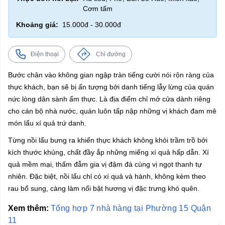
Cơm tấm
Khoảng giá:
15.000đ - 30.000đ
Điện thoại
Chỉ đường
Bước chân vào không gian ngập tràn tiếng cười nói rộn ràng của
thực khách, bạn sẽ bị ấn tượng bởi danh tiếng lẫy lừng của quán
nức lòng dân sành ẩm thực. Là địa điểm chỉ mở cửa dành riêng
cho cán bộ nhà nước, quán luôn tấp nập những vị khách đam mê
món lẩu xí quả trứ danh.
Từng nồi lẩu bưng ra khiến thực khách không khỏi trầm trồ bởi
kích thước khủng, chất đầy ắp những miếng xí quả hấp dẫn. Xí
quả mềm mại, thấm đẫm gia vị đậm đà cùng vị ngọt thanh tự
nhiên. Đặc biệt, nồi lẩu chỉ có xí quả và hành, không kèm theo
rau bổ sung, càng làm nổi bật hương vị đặc trưng khó quên.
Xem thêm:
Tổng hợp 7 nhà hàng tại Phường 15 Quận
11