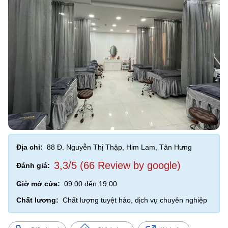
Địa chỉ:
88 Đ. Nguyễn Thị Thập, Him Lam, Tân Hưng
3,3/5 (66 Review by google)
Đánh giá:
Giờ mở cửa:
09:00 đến 19:00
Chất lương:
Chất lượng tuyệt hảo, dịch vụ chuyên nghiệp