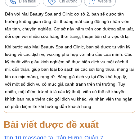
Điện thoại
Chỉ đường
Website
Đến với Mai Beauty Spa and Clinic cơ sở 2, bạn sẽ được tận
hưởng không gian rộng rãi, thoáng mát cùng đội ngũ nhân viên
tận tình, chuyên nghiệp. Cơ sở này nằm trên con đường sầm uất,
đối diện với nhiều cửa hàng thời trang, thuận tiện cho việc đi lại.
Khi bước vào Mai Beauty Spa and Clinic, bạn sẽ được tư vấn kỹ
lưỡng về các dịch vụ waxing phù hợp với nhu cầu của mình. Các
kỹ thuật viên giàu kinh nghiệm sẽ thực hiện dịch vụ một cách tỉ
mỉ, cẩn thận, giúp bạn loại bỏ sạch sẽ các sợi lông thừa, mang lại
làn da mịn màng, rạng rỡ. Bảng giá dịch vụ tại đây khá hợp lý,
với một số dịch vụ có mức giá cạnh tranh trên thị trường. Tuy
nhiên, một điểm trừ nhỏ là các kỹ thuật viên có thể sẽ khuyến
khích bạn mua thêm các gói dịch vụ khác, và nhân viên thu ngân
có phần kiệm lời khi hướng dẫn khách hàng.
Bài viết được đề xuất
Top 10 massage tại Tân Hưng Quận 7