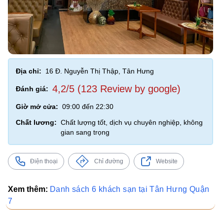
Địa chỉ:
16 Đ. Nguyễn Thị Thập, Tân Hưng
4,2/5 (123 Review by google)
Đánh giá:
Giờ mở cửa:
09:00 đến 22:30
Chất lương:
Chất lượng tốt, dịch vụ chuyên nghiệp, không
gian sang trọng
Điện thoại
Chỉ đường
Website
Xem thêm:
Danh sách 6 khách sạn tại Tân Hưng Quận
7