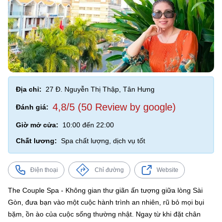
Địa chỉ:
27 Đ. Nguyễn Thị Thập, Tân Hưng
4,8/5 (50 Review by google)
Đánh giá:
Giờ mở cửa:
10:00 đến 22:00
Chất lương:
Spa chất lượng, dịch vụ tốt
Điện thoại
Chỉ đường
Website
The Couple Spa - Không gian thư giãn ấn tượng giữa lòng Sài
Gòn, đưa bạn vào một cuộc hành trình an nhiên, rũ bỏ mọi bụi
bặm, ồn ào của cuộc sống thường nhật. Ngay từ khi đặt chân