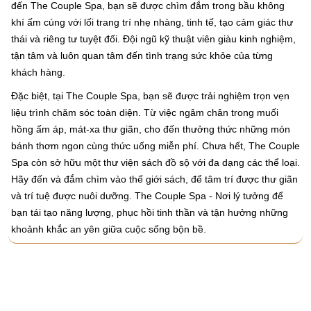
đến The Couple Spa, bạn sẽ được chìm đắm trong bầu không
khí ấm cúng với lối trang trí nhẹ nhàng, tinh tế, tạo cảm giác thư
thái và riêng tư tuyệt đối. Đội ngũ kỹ thuật viên giàu kinh nghiệm,
tận tâm và luôn quan tâm đến tình trạng sức khỏe của từng
khách hàng.
Đặc biệt, tại The Couple Spa, bạn sẽ được trải nghiệm trọn vẹn
liệu trình chăm sóc toàn diện. Từ việc ngâm chân trong muối
hồng ấm áp, mát-xa thư giãn, cho đến thưởng thức những món
bánh thơm ngon cùng thức uống miễn phí. Chưa hết, The Couple
Spa còn sở hữu một thư viện sách đồ sộ với đa dạng các thể loại.
Hãy đến và đắm chìm vào thế giới sách, để tâm trí được thư giãn
và trí tuệ được nuôi dưỡng. The Couple Spa - Nơi lý tưởng để
bạn tái tạo năng lượng, phục hồi tinh thần và tận hưởng những
khoảnh khắc an yên giữa cuộc sống bộn bề.