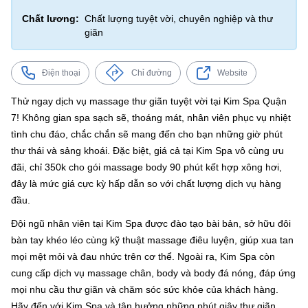
Chất lương:
Chất lượng tuyệt vời, chuyên nghiệp và thư
giãn
Điện thoại
Chỉ đường
Website
Thử ngay dịch vụ massage thư giãn tuyệt vời tại Kim Spa Quận
7! Không gian spa sạch sẽ, thoáng mát, nhân viên phục vụ nhiệt
tình chu đáo, chắc chắn sẽ mang đến cho bạn những giờ phút
thư thái và sảng khoái. Đặc biệt, giá cả tại Kim Spa vô cùng ưu
đãi, chỉ 350k cho gói massage body 90 phút kết hợp xông hơi,
đây là mức giá cực kỳ hấp dẫn so với chất lượng dịch vụ hàng
đầu.
Đội ngũ nhân viên tại Kim Spa được đào tạo bài bản, sở hữu đôi
bàn tay khéo léo cùng kỹ thuật massage điêu luyện, giúp xua tan
mọi mệt mỏi và đau nhức trên cơ thể. Ngoài ra, Kim Spa còn
cung cấp dịch vụ massage chân, body và body đá nóng, đáp ứng
mọi nhu cầu thư giãn và chăm sóc sức khỏe của khách hàng.
Hãy đến với Kim Spa và tận hưởng những phút giây thư giãn