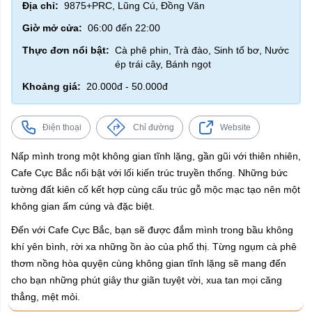
Địa chỉ:
9875+PRC, Lũng Cú, Đồng Văn
Giờ mở cửa:
06:00 đến 22:00
Thực đơn nổi bật:
Cà phê phin, Trà đào, Sinh tố bơ, Nước
ép trái cây, Bánh ngọt
Khoảng giá:
20.000đ - 50.000đ
Điện thoại
Chỉ đường
Website
Nấp mình trong một không gian tĩnh lặng, gần gũi với thiên nhiên,
Cafe Cực Bắc nổi bật với lối kiến trúc truyền thống. Những bức
tường đất kiên cố kết hợp cùng cấu trúc gỗ mộc mạc tạo nên một
không gian ấm cúng và đặc biệt.
Đến với Cafe Cực Bắc, bạn sẽ được đắm mình trong bầu không
khí yên bình, rời xa những ồn ào của phố thị. Từng ngụm cà phê
thơm nồng hòa quyện cùng không gian tĩnh lặng sẽ mang đến
cho bạn những phút giây thư giãn tuyệt vời, xua tan mọi căng
thẳng, mệt mỏi.