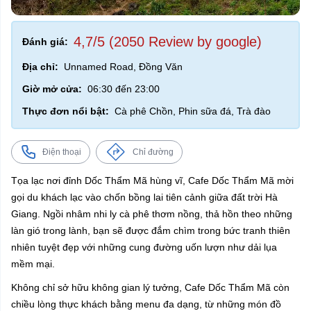
4,7/5 (2050 Review by google)
Đánh giá:
Địa chỉ:
Unnamed Road, Đồng Văn
Giờ mở cửa:
06:30 đến 23:00
Thực đơn nổi bật:
Cà phê Chồn, Phin sữa đá, Trà đào
Điện thoại
Chỉ đường
Tọa lạc nơi đỉnh Dốc Thẩm Mã hùng vĩ, Cafe Dốc Thẩm Mã mời
gọi du khách lạc vào chốn bồng lai tiên cảnh giữa đất trời Hà
Giang. Ngồi nhâm nhi ly cà phê thơm nồng, thả hồn theo những
làn gió trong lành, bạn sẽ được đắm chìm trong bức tranh thiên
nhiên tuyệt đẹp với những cung đường uốn lượn như dải lụa
mềm mại.
Không chỉ sở hữu không gian lý tưởng, Cafe Dốc Thẩm Mã còn
chiều lòng thực khách bằng menu đa dạng, từ những món đồ