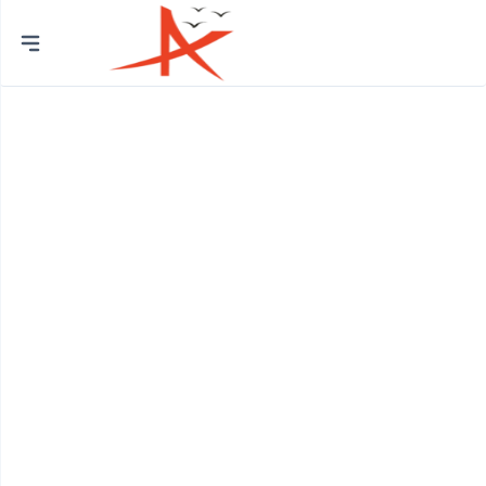
Chủ
đề
Trường Mầm Non
Phòng Khám Nhi
Thẩm Mỹ Viện
Quán Photocopy
Quán Gội Đầu
Phòng Khám Đa Khoa
Cửa Hàng Thiết Bị Vệ Sinh
Cửa Hàng Gạch Ốp Lát
Cửa Hàng Quà Tặng