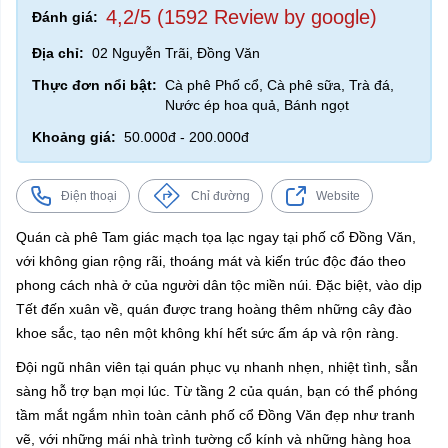
4,2/5 (1592 Review by google)
Đánh giá:
Địa chỉ:
02 Nguyễn Trãi, Đồng Văn
Thực đơn nổi bật:
Cà phê Phố cổ, Cà phê sữa, Trà đá,
Nước ép hoa quả, Bánh ngọt
Khoảng giá:
50.000đ - 200.000đ
Điện thoại
Chỉ đường
Website
Quán cà phê Tam giác mạch tọa lạc ngay tại phố cổ Đồng Văn,
với không gian rộng rãi, thoáng mát và kiến trúc độc đáo theo
phong cách nhà ở của người dân tộc miền núi. Đặc biệt, vào dịp
Tết đến xuân về, quán được trang hoàng thêm những cây đào
khoe sắc, tạo nên một không khí hết sức ấm áp và rộn ràng.
Đội ngũ nhân viên tại quán phục vụ nhanh nhẹn, nhiệt tình, sẵn
sàng hỗ trợ bạn mọi lúc. Từ tầng 2 của quán, bạn có thể phóng
tầm mắt ngắm nhìn toàn cảnh phố cổ Đồng Văn đẹp như tranh
vẽ, với những mái nhà trình tường cổ kính và những hàng hoa