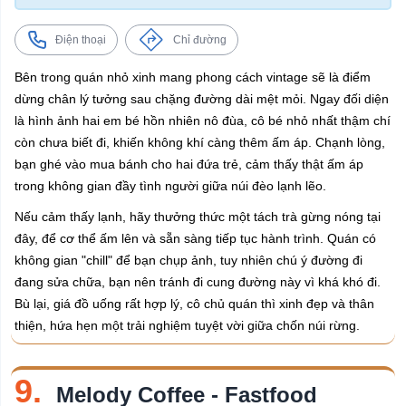
Điện thoại
Chỉ đường
Bên trong quán nhỏ xinh mang phong cách vintage sẽ là điểm
dừng chân lý tưởng sau chặng đường dài mệt mỏi. Ngay đối diện
là hình ảnh hai em bé hồn nhiên nô đùa, cô bé nhỏ nhất thậm chí
còn chưa biết đi, khiến không khí càng thêm ấm áp. Chạnh lòng,
bạn ghé vào mua bánh cho hai đứa trẻ, cảm thấy thật ấm áp
trong không gian đầy tình người giữa núi đèo lạnh lẽo.
Nếu cảm thấy lạnh, hãy thưởng thức một tách trà gừng nóng tại
đây, để cơ thể ấm lên và sẵn sàng tiếp tục hành trình. Quán có
không gian "chill" để bạn chụp ảnh, tuy nhiên chú ý đường đi
đang sửa chữa, bạn nên tránh đi cung đường này vì khá khó đi.
Bù lại, giá đồ uống rất hợp lý, cô chủ quán thì xinh đẹp và thân
thiện, hứa hẹn một trải nghiệm tuyệt vời giữa chốn núi rừng.
9.
Melody Coffee - Fastfood