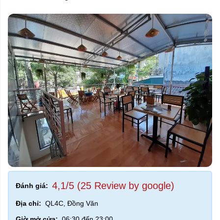
4,1/5 (25 Review by google)
Đánh giá:
Địa chỉ:
QL4C, Đồng Văn
Giờ mở cửa:
06:30 đến 23:00