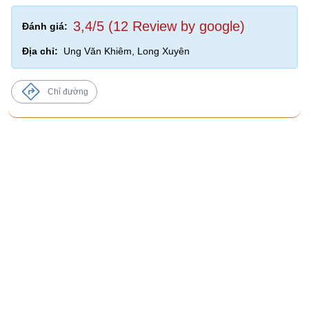
3,4/5 (12 Review by google)
Đánh giá:
Địa chỉ:
Ung Văn Khiêm, Long Xuyên
Chỉ đường