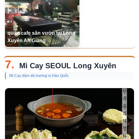
quán cafe sân vườn tại Long
Xuyên An Giang
7.
Mì Cay SEOUL Long Xuyên
Mì Cay đậm đà hương vị Hàn Quốc