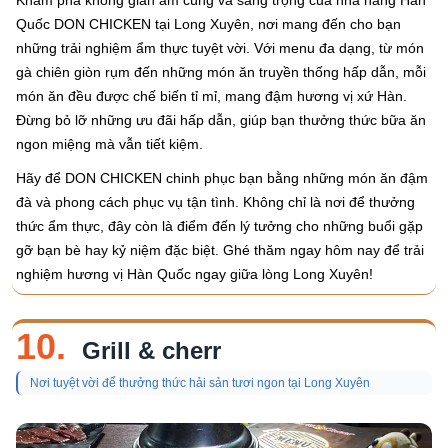
Khám phá không gian ấm cúng và sang trọng của nhà hàng Hàn
Quốc DON CHICKEN tại Long Xuyên, nơi mang đến cho bạn
những trải nghiệm ẩm thực tuyệt vời. Với menu đa dạng, từ món
gà chiên giòn rụm đến những món ăn truyền thống hấp dẫn, mỗi
món ăn đều được chế biến tỉ mỉ, mang đậm hương vị xứ Hàn.
Đừng bỏ lỡ những ưu đãi hấp dẫn, giúp bạn thưởng thức bữa ăn
ngon miệng mà vẫn tiết kiệm.
Hãy để DON CHICKEN chinh phục bạn bằng những món ăn đậm
đà và phong cách phục vụ tận tình. Không chỉ là nơi để thưởng
thức ẩm thực, đây còn là điểm đến lý tưởng cho những buổi gặp
gỡ bạn bè hay kỷ niệm đặc biệt. Ghé thăm ngay hôm nay để trải
nghiệm hương vị Hàn Quốc ngay giữa lòng Long Xuyên!
10.
Grill & cherr
Nơi tuyệt vời để thưởng thức hải sản tươi ngon tại Long Xuyên