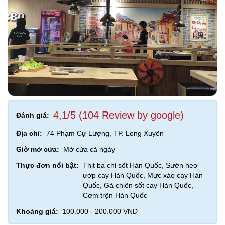
4,1/5 (104 Review by google)
Đánh giá:
Địa chỉ:
74 Phạm Cự Lượng, TP. Long Xuyên
Giờ mở cửa:
Mở cửa cả ngày
Thực đơn nổi bật:
Thịt ba chỉ sốt Hàn Quốc, Sườn heo
ướp cay Hàn Quốc, Mực xào cay Hàn
Quốc, Gà chiên sốt cay Hàn Quốc,
Cơm trộn Hàn Quốc
Khoảng giá:
100.000 - 200.000 VND