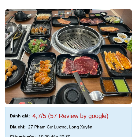
4,7/5 (57 Review by google)
Đánh giá:
Địa chỉ:
27 Phạm Cự Lượng, Long Xuyên
Giờ mở cửa:
10:00 đến 20:30