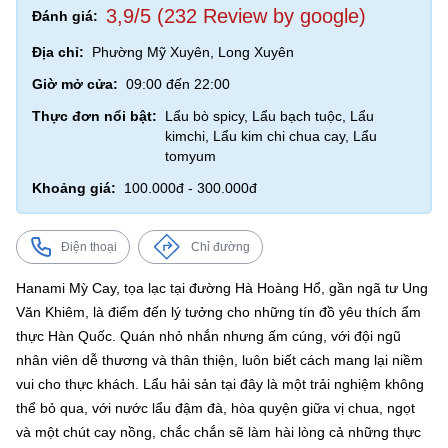
3,9/5 (232 Review by google)
Đánh giá:
Địa chỉ:
Phường Mỹ Xuyên, Long Xuyên
Giờ mở cửa:
09:00 đến 22:00
Thực đơn nổi bật:
Lẩu bò spicy, Lẩu bạch tuộc, Lẩu
kimchi, Lẩu kim chi chua cay, Lẩu
tomyum
Khoảng giá:
100.000đ - 300.000đ
Điện thoại
Chỉ đường
Hanami Mỳ Cay, tọa lạc tại đường Hà Hoàng Hổ, gần ngã tư Ung
Văn Khiêm, là điểm đến lý tưởng cho những tín đồ yêu thích ẩm
thực Hàn Quốc. Quán nhỏ nhắn nhưng ấm cúng, với đội ngũ
nhân viên dễ thương và thân thiện, luôn biết cách mang lại niềm
vui cho thực khách. Lẩu hải sản tại đây là một trải nghiệm không
thể bỏ qua, với nước lẩu đậm đà, hòa quyện giữa vị chua, ngọt
và một chút cay nồng, chắc chắn sẽ làm hài lòng cả những thực