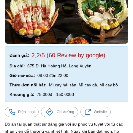
2,2/5 (60 Review by google)
Đánh giá:
Địa chỉ:
675 Đ. Hà Hoàng Hổ, Long Xuyên
Giờ mở cửa:
08:00 đến 22:00
Thực đơn nổi bật:
Mì cay hải sản, Mì cay gà, Mì cay bò
Khoảng giá:
75.000đ - 150.000đ
Điện thoại
Chỉ đường
Website
Đồ ăn tại quán thật sự đáng giá với sự phục vụ tuyệt vời từ các
nhân viên dễ thương và nhiệt tình. Ngay khi bạn đặt món, họ