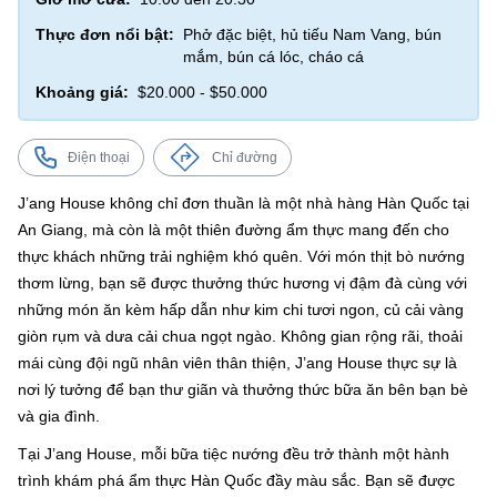
Thực đơn nổi bật:
Phở đặc biệt, hủ tiếu Nam Vang, bún
mắm, bún cá lóc, cháo cá
Khoảng giá:
$20.000 - $50.000
Điện thoại
Chỉ đường
J’ang House không chỉ đơn thuần là một nhà hàng Hàn Quốc tại
An Giang, mà còn là một thiên đường ẩm thực mang đến cho
thực khách những trải nghiệm khó quên. Với món thịt bò nướng
thơm lừng, bạn sẽ được thưởng thức hương vị đậm đà cùng với
những món ăn kèm hấp dẫn như kim chi tươi ngon, củ cải vàng
giòn rụm và dưa cải chua ngọt ngào. Không gian rộng rãi, thoải
mái cùng đội ngũ nhân viên thân thiện, J’ang House thực sự là
nơi lý tưởng để bạn thư giãn và thưởng thức bữa ăn bên bạn bè
và gia đình.
Tại J’ang House, mỗi bữa tiệc nướng đều trở thành một hành
trình khám phá ẩm thực Hàn Quốc đầy màu sắc. Bạn sẽ được