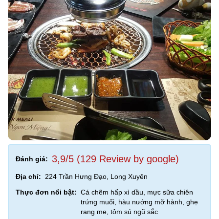
3,9/5 (129 Review by google)
Đánh giá:
Địa chỉ:
224 Trần Hưng Đạo, Long Xuyên
Thực đơn nổi bật:
Cá chẽm hấp xì dầu, mực sữa chiên
trứng muối, hàu nướng mỡ hành, ghẹ
rang me, tôm sú ngũ sắc