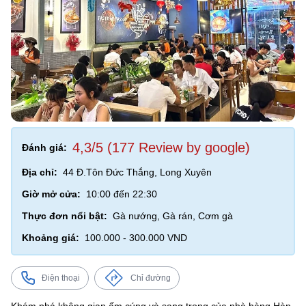
4,3/5 (177 Review by google)
Đánh giá:
Địa chỉ:
44 Đ.Tôn Đức Thắng, Long Xuyên
Giờ mở cửa:
10:00 đến 22:30
Thực đơn nổi bật:
Gà nướng, Gà rán, Cơm gà
Khoảng giá:
100.000 - 300.000 VND
Điện thoại
Chỉ đường