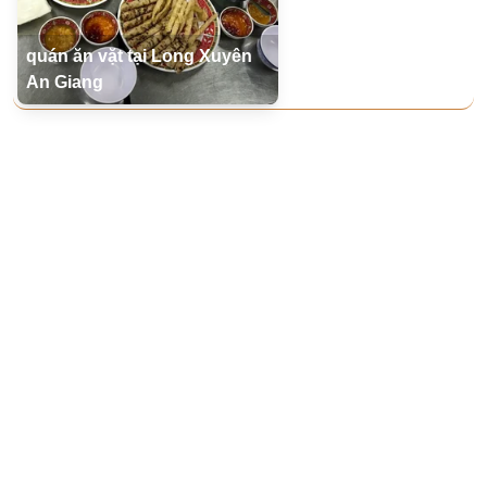
quán ăn vặt tại Long Xuyên
An Giang