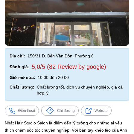
Địa chỉ:
150/31 Đ. Bến Vân Đồn, Phường 6
5,0/5 (82 Review by google)
Đánh giá:
Giờ mở cửa:
10:00 đến 20:00
Chất lương:
Chất lượng tốt, dịch vụ chuyên nghiệp, giá cả
hợp lý
Điện thoại
Chỉ đường
Website
Nhật Hair Studio Salon là điểm đến lý tưởng cho những ai yêu
thích chăm sóc tóc chuyên nghiệp. Với bàn tay khéo léo của Anh