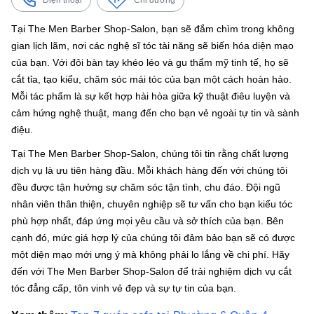
Điện thoại
Chỉ đường
Tại The Men Barber Shop-Salon, bạn sẽ đắm chìm trong không
gian lịch lãm, nơi các nghệ sĩ tóc tài năng sẽ biến hóa diện mạo
của bạn. Với đôi bàn tay khéo léo và gu thẩm mỹ tinh tế, họ sẽ
cắt tỉa, tạo kiểu, chăm sóc mái tóc của bạn một cách hoàn hảo.
Mỗi tác phẩm là sự kết hợp hài hòa giữa kỹ thuật điêu luyện và
cảm hứng nghệ thuật, mang đến cho bạn vẻ ngoài tự tin và sành
điệu.
Tại The Men Barber Shop-Salon, chúng tôi tin rằng chất lượng
dịch vụ là ưu tiên hàng đầu. Mỗi khách hàng đến với chúng tôi
đều được tận hưởng sự chăm sóc tận tình, chu đáo. Đội ngũ
nhân viên thân thiện, chuyên nghiệp sẽ tư vấn cho bạn kiểu tóc
phù hợp nhất, đáp ứng mọi yêu cầu và sở thích của bạn. Bên
cạnh đó, mức giá hợp lý của chúng tôi đảm bảo bạn sẽ có được
một diện mạo mới ưng ý mà không phải lo lắng về chi phí. Hãy
đến với The Men Barber Shop-Salon để trải nghiệm dịch vụ cắt
tóc đẳng cấp, tôn vinh vẻ đẹp và sự tự tin của bạn.