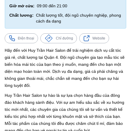
Giờ mở cửa:
09:00 đến 21:00
Chất lương:
Chất lượng tốt, đội ngũ chuyên nghiệp, phong
cách đa dạng
Điện thoại
Chỉ đường
Website
Hãy đến với Huy Trần Hair Salon để trải nghiệm dịch vụ cắt tóc
giá rẻ, chất lượng tại Quận 4. Đội ngũ chuyên gia tạo mẫu tóc sẽ
biến hóa mái tóc của bạn theo ý muốn, mang đến cho bạn một
diện mạo hoàn toàn mới. Dịch vụ đa dạng, giá cả phải chăng và
không gian thoải mái, chắc chắn sẽ mang đến cho bạn sự hài
lòng tuyệt đối.
Huy Trần Hair Salon tự hào là sự lựa chọn hàng đầu của đông
đảo khách hàng sành điệu. Với sự am hiểu sâu sắc về xu hướng
tóc mới nhất, các chuyên gia của chúng tôi sẽ tư vấn và thiết kế
kiểu tóc phù hợp nhất với từng khuôn mặt và sở thích của bạn.
Mỗi tác phẩm của chúng tôi đều được chăm chút tỉ mỉ, đảm bảo
mang đến cho bạn vẻ ngoài tự tin và cuốn hút.