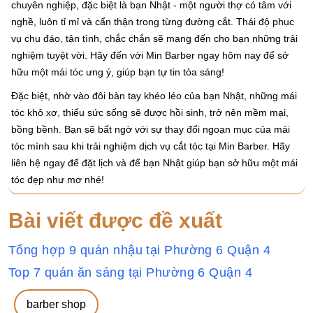
chuyên nghiệp, đặc biệt là bạn Nhật - một người thợ có tâm với
nghề, luôn tỉ mỉ và cẩn thận trong từng đường cắt. Thái độ phục
vụ chu đáo, tận tình, chắc chắn sẽ mang đến cho bạn những trải
nghiệm tuyệt vời. Hãy đến với Min Barber ngay hôm nay để sở
hữu một mái tóc ưng ý, giúp bạn tự tin tỏa sáng!
Đặc biệt, nhờ vào đôi bàn tay khéo léo của bạn Nhật, những mái
tóc khô xơ, thiếu sức sống sẽ được hồi sinh, trở nên mềm mại,
bồng bềnh. Bạn sẽ bất ngờ với sự thay đổi ngoạn mục của mái
tóc mình sau khi trải nghiệm dịch vụ cắt tóc tại Min Barber. Hãy
liên hệ ngay để đặt lịch và để bạn Nhật giúp bạn sở hữu một mái
tóc đẹp như mơ nhé!
Bài viết được đề xuất
Tổng hợp 9 quán nhậu tại Phường 6 Quận 4
Top 7 quán ăn sáng tại Phường 6 Quận 4
barber shop