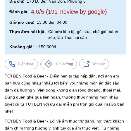
Địa chỉ:
173 Đ. Bến Vân Đồn, Phường 6
4,0/5 (191 Review by google)
Đánh giá:
Giờ mở cửa:
13:00 đến 04:00
Thực đơn nổi bật:
Cá bớp kho tộ, gỏi sứa, chả giò, bánh
xèo, lẩu Thái hải sản
Khoảng giá:
~150.000đ
Điện thoại
Chỉ đường
Website
TỚI BẾN Food & Beer - Điểm hẹn tụ tập hấp dẫn, nơi anh em
bạn hữu cùng nhau "nhậu tới bến" với những món ăn đặc sắc
đậm đà hương vị Việt trong không gian rộng thoáng, thoải mái.
Đừng quên ghé qua liên hoan, thưởng thức những món nhậu
tuyệt cú từ TỚI BẾN với ưu đãi miễn phí trọn gói qua PasGo bạn
nhé!
TỚI BẾN Food & Beer - Lối về ẩm thực trứ danh, nơi thực khách
đắm chìm trong hương vị tinh túy của ẩm thực Việt. Từ những