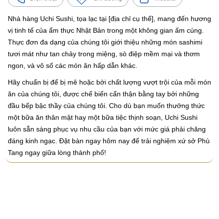
Nhà hàng Uchi Sushi, tọa lạc tại [địa chỉ cụ thể], mang đến hương
vị tinh tế của ẩm thực Nhật Bản trong một không gian ấm cúng.
Thực đơn đa dạng của chúng tôi giới thiệu những món sashimi
tươi mát như tan chảy trong miệng, sò điệp mềm mại và thơm
ngon, và vô số các món ăn hấp dẫn khác.
Hãy chuẩn bị để bị mê hoặc bởi chất lượng vượt trội của mỗi món
ăn của chúng tôi, được chế biến cẩn thận bằng tay bởi những
đầu bếp bậc thầy của chúng tôi. Cho dù bạn muốn thưởng thức
một bữa ăn thân mật hay một bữa tiệc thịnh soạn, Uchi Sushi
luôn sẵn sàng phục vụ nhu cầu của bạn với mức giá phải chăng
đáng kinh ngạc. Đặt bàn ngay hôm nay để trải nghiệm xứ sở Phù
Tang ngay giữa lòng thành phố!