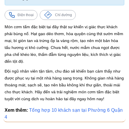
Điện thoại
Chỉ đường
Món cơm tấm đặc biệt tại đây thật sự khiến vị giác thực khách
phải bùng nổ. Hạt gạo dẻo thơm, hòa quyện cùng thịt sườn mềm
mại, bì giòn tan và trứng ốp la vàng rộm, tạo nên một bản hòa
tấu hương vị khó cưỡng. Chưa hết, nước mắm chua ngọt được
pha chế khéo léo, thấm đẫm từng nguyên liệu, kích thích vị giác
đến tột độ.
Đội ngũ nhân viên tận tâm, chu đáo sẽ khiến bạn cảm thấy như
được phục vụ tại một nhà hàng sang trọng. Không gian nhà hàng
thoáng mát, sạch sẽ, tạo nên bầu không khí thư giãn, thoải mái
cho thực khách. Hãy đến và trải nghiệm món cơm tấm đặc biệt
tuyệt vời cùng dịch vụ hoàn hảo tại đây ngay hôm nay!
Xem thêm:
Tổng hợp 10 khách sạn tại Phường 6 Quận
4