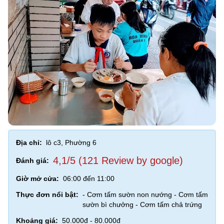
Địa chỉ:
lô c3, Phường 6
4,1/5 (121 Review by google)
Đánh giá:
Giờ mở cửa:
06:00 đến 11:00
Thực đơn nổi bật:
- Cơm tấm sườn non nướng - Cơm tấm
sườn bì chưởng - Cơm tấm chả trứng
Khoảng giá:
50.000đ - 80.000đ