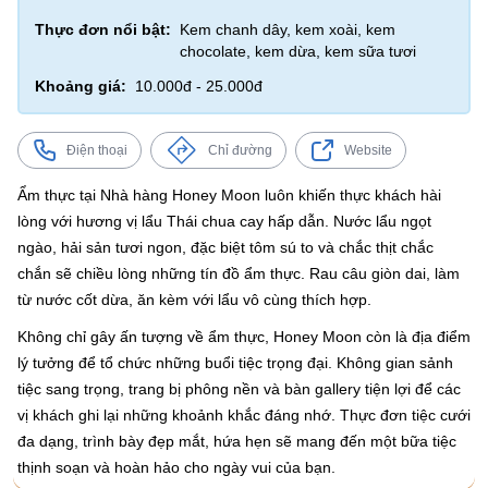
Thực đơn nổi bật:
Kem chanh dây, kem xoài, kem
chocolate, kem dừa, kem sữa tươi
Khoảng giá:
10.000đ - 25.000đ
Điện thoại
Chỉ đường
Website
Ẩm thực tại Nhà hàng Honey Moon luôn khiến thực khách hài
lòng với hương vị lẩu Thái chua cay hấp dẫn. Nước lẩu ngọt
ngào, hải sản tươi ngon, đặc biệt tôm sú to và chắc thịt chắc
chắn sẽ chiều lòng những tín đồ ẩm thực. Rau câu giòn dai, làm
từ nước cốt dừa, ăn kèm với lẩu vô cùng thích hợp.
Không chỉ gây ấn tượng về ẩm thực, Honey Moon còn là địa điểm
lý tưởng để tổ chức những buổi tiệc trọng đại. Không gian sảnh
tiệc sang trọng, trang bị phông nền và bàn gallery tiện lợi để các
vị khách ghi lại những khoảnh khắc đáng nhớ. Thực đơn tiệc cưới
đa dạng, trình bày đẹp mắt, hứa hẹn sẽ mang đến một bữa tiệc
thịnh soạn và hoàn hảo cho ngày vui của bạn.