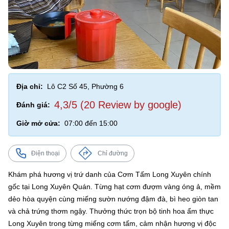
Địa chỉ:
Lô C2 Số 45, Phường 6
4,3/5 (20 Review by google)
Đánh giá:
Giờ mở cửa:
07:00 đến 15:00
Điện thoại
Chỉ đường
Khám phá hương vị trứ danh của Cơm Tấm Long Xuyên chính
gốc tại Long Xuyên Quán. Từng hạt cơm đượm vàng óng ả, mềm
dẻo hòa quyện cùng miếng sườn nướng đậm đà, bì heo giòn tan
và chả trứng thơm ngậy. Thưởng thức trọn bộ tinh hoa ẩm thực
Long Xuyên trong từng miếng cơm tấm, cảm nhận hương vị độc