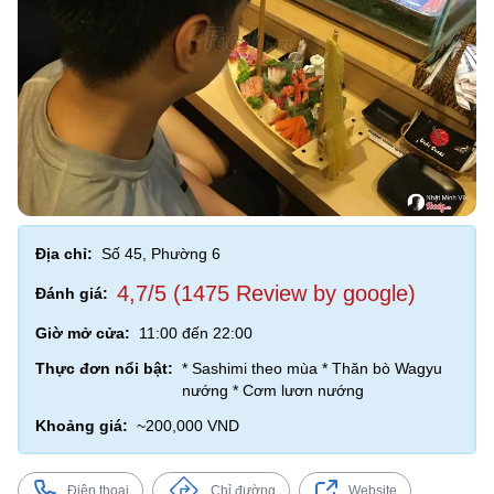
Địa chỉ:
Số 45, Phường 6
4,7/5 (1475 Review by google)
Đánh giá:
Giờ mở cửa:
11:00 đến 22:00
Thực đơn nổi bật:
* Sashimi theo mùa * Thăn bò Wagyu
nướng * Cơm lươn nướng
Khoảng giá:
~200,000 VND
Điện thoại
Chỉ đường
Website