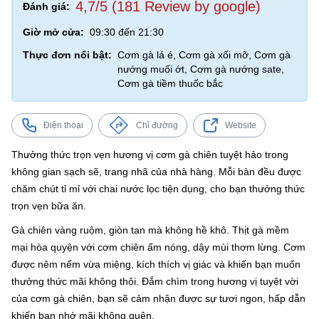
4,7/5 (181 Review by google)
Đánh giá:
Giờ mở cửa:
09:30 đến 21:30
Thực đơn nổi bật:
Cơm gà lá é, Cơm gà xối mỡ, Cơm gà
nướng muối ớt, Cơm gà nướng sate,
Cơm gà tiềm thuốc bắc
Điện thoại
Chỉ đường
Website
Thưởng thức trọn vẹn hương vị cơm gà chiên tuyệt hảo trong
không gian sạch sẽ, trang nhã của nhà hàng. Mỗi bàn đều được
chăm chút tỉ mỉ với chai nước lọc tiện dụng, cho bạn thưởng thức
trọn vẹn bữa ăn.
Gà chiên vàng ruộm, giòn tan mà không hề khô. Thịt gà mềm
mại hòa quyện với cơm chiên ấm nóng, dậy mùi thơm lừng. Cơm
được nêm nếm vừa miệng, kích thích vị giác và khiến bạn muốn
thưởng thức mãi không thôi. Đắm chìm trong hương vị tuyệt vời
của cơm gà chiên, bạn sẽ cảm nhận được sự tươi ngon, hấp dẫn
khiến bạn nhớ mãi không quên.