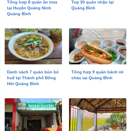
Tổng hợp 8 quán ăn trưa
Top 30 quán nhậu tại
Chủ
tại Huyện Quảng Ninh
Quảng Bình
đề
Quảng Bình
Quán Bar
Quán Cơm
Nhà Hàng
Quán Cafe
Quán Cafe Yên Tĩnh
Shop Hoa Tươi
Danh sách 7 quán bún bò
Tổng hợp 9 quán bánh mì
huế tại Thành phố Đồng
chảo tại Quảng Bình
Quán Kem
Hới Quảng Bình
Quán Lẩu
Nhà Hàng Buffet
Quán Ăn Sáng