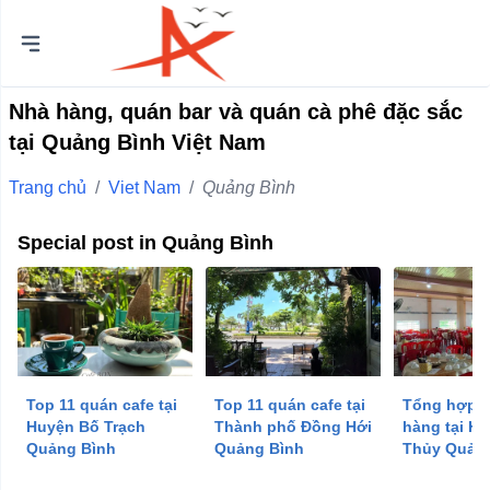
Nhà hàng, quán bar và quán cà phê đặc sắc
tại Quảng Bình Việt Nam
Thành
phố
Trang chủ
/
Viet Nam
/
Quảng Bình
Quận Bình Tân
Huyện Bình Chánh
Special post in Quảng Bình
Quận 12
Quận Bình Thạnh
Quận 8
Huyện Củ Chi
Top 11 quán cafe tại
Top 11 quán cafe tại
Tổng hợp 1
Quận Bắc Từ Liêm
Huyện Bố Trạch
Thành phố Đồng Hới
hàng tại H
Quảng Bình
Quảng Bình
Thủy Quản
Quận 7
Quận Cầu Giấy