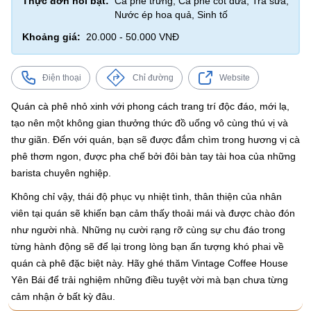
Thực đơn nổi bật:
Cà phê trứng, Cà phê cốt dừa, Trà sữa,
Nước ép hoa quả, Sinh tố
Khoảng giá:
20.000 - 50.000 VNĐ
Điện thoại
Chỉ đường
Website
Quán cà phê nhỏ xinh với phong cách trang trí độc đáo, mới lạ,
tạo nên một không gian thưởng thức đồ uống vô cùng thú vị và
thư giãn. Đến với quán, bạn sẽ được đắm chìm trong hương vị cà
phê thơm ngon, được pha chế bởi đôi bàn tay tài hoa của những
barista chuyên nghiệp.
Không chỉ vậy, thái độ phục vụ nhiệt tình, thân thiện của nhân
viên tại quán sẽ khiến bạn cảm thấy thoải mái và được chào đón
như người nhà. Những nụ cười rạng rỡ cùng sự chu đáo trong
từng hành động sẽ để lại trong lòng bạn ấn tượng khó phai về
quán cà phê đặc biệt này. Hãy ghé thăm Vintage Coffee House
Yên Bái để trải nghiệm những điều tuyệt vời mà bạn chưa từng
cảm nhận ở bất kỳ đâu.