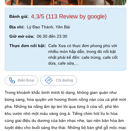
4,3/5 (113 Review by google)
Đánh giá:
Địa chỉ:
Lý Đạo Thành, Yên Bái
Giờ mở cửa:
06:30 đến 23:30
Thực đơn nổi bật:
Cafe Xưa có thực đơn phong phú với
nhiều món hấp dẫn, trong đó nổi bật
nhất phải kể đến: cafe trứng, cafe cốt
dừa, cafe sữa,...
Điện thoại
Chỉ đường
Trong khoảnh khắc bình minh ló dạng, không gian quán như
bừng sáng, hòa quyện với hương thơm nồng nàn của cà phê mới
pha. Những tia nắng ấm áp len lỏi qua từng ô cửa sổ, phủ lên
khu vườn nhỏ một màu vàng óng ả. Tiếng chim hót líu lo hòa
cùng giai điệu du dương của bản nhạc nhẹ, tạo nên bản hòa âm
tuyệt diệu cho buổi sáng thư thái. Những bộ bàn ghế gỗ mộc mạc