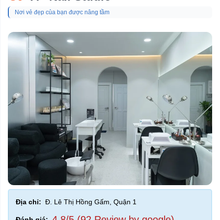
Nơi vẻ đẹp của bạn được nâng tầm
Địa chỉ:
Đ. Lê Thị Hồng Gấm, Quận 1
4,8/5 (92 Review by google)
Đánh giá: