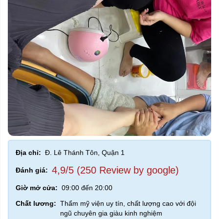
Địa chỉ:
Đ. Lê Thánh Tôn, Quận 1
4,9/5 (250 Review by google)
Đánh giá:
Giờ mở cửa:
09:00 đến 20:00
Chất lương:
Thẩm mỹ viện uy tín, chất lượng cao với đội
ngũ chuyên gia giàu kinh nghiệm