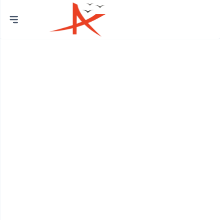
Thành
phố
Quận Bình Tân
Huyện Bình Chánh
Quận 12
Quận Bình Thạnh
Quận 8
Huyện Củ Chi
Quận Bắc Từ Liêm
Quận 7
Quận Cầu Giấy