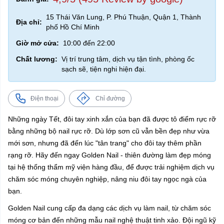
15 Thái Văn Lung, P. Phú Thuận, Quận 1, Thành
Địa chỉ:
phố Hồ Chí Minh
Giờ mở cửa:
10:00 đến 22:00
Chất lương:
Vị trí trung tâm, dịch vụ tận tình, phòng ốc
sạch sẽ, tiện nghi hiện đại.
Điện thoại
Chỉ đường
Những ngày Tết, đôi tay xinh xắn của bạn đã được tô điểm rực rỡ
bằng những bộ nail rực rỡ. Dù lớp sơn cũ vẫn bền đẹp như vừa
mới sơn, nhưng đã đến lúc "tân trang" cho đôi tay thêm phần
rạng rỡ. Hãy đến ngay Golden Nail - thiên đường làm đẹp móng
tại hệ thống thẩm mỹ viện hàng đầu, để được trải nghiệm dịch vụ
chăm sóc móng chuyên nghiệp, nâng niu đôi tay ngọc ngà của
bạn.
Golden Nail cung cấp đa dạng các dịch vụ làm nail, từ chăm sóc
móng cơ bản đến những mẫu nail nghệ thuật tinh xảo. Đội ngũ kỹ