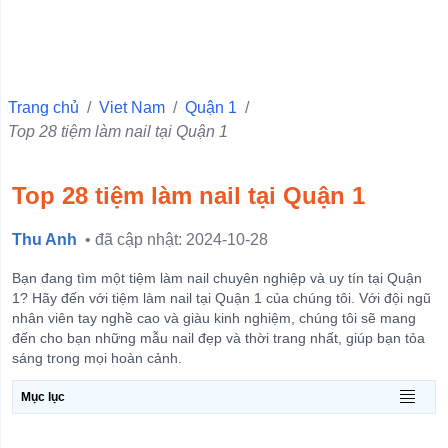
Quận 10
Quận 6
Quận Ba Đình
Trang chủ
/
Viet Nam
/
Quận 1
/
Top 28 tiệm làm nail tại Quận 1
Quận 11
Quận 1
Top 28 tiệm làm nail tại Quận 1
Quận 4
Quận 3
Thu Anh
• đã cập nhật: 2024-10-28
Quận 5
Bạn đang tìm một tiệm làm nail chuyên nghiệp và uy tín tại Quận
Quận Hà Đông
1? Hãy đến với tiệm làm nail tại Quận 1 của chúng tôi. Với đội ngũ
nhân viên tay nghề cao và giàu kinh nghiệm, chúng tôi sẽ mang
Quận Đống Đa
đến cho bạn những mẫu nail đẹp và thời trang nhất, giúp bạn tỏa
sáng trong mọi hoàn cảnh.
Quận Hai Bà Trưng
Quận Hoàn Kiếm
Mục lục
View more