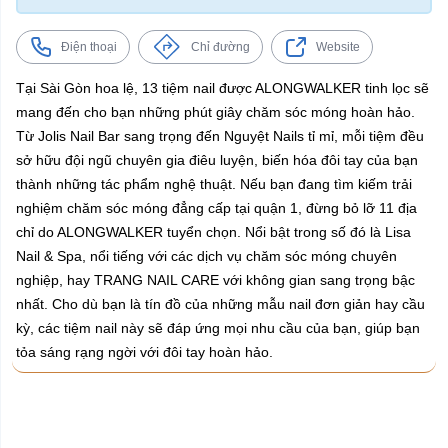
Điện thoại
Chỉ đường
Website
Tại Sài Gòn hoa lệ, 13 tiệm nail được ALONGWALKER tinh lọc sẽ
mang đến cho bạn những phút giây chăm sóc móng hoàn hảo.
Từ Jolis Nail Bar sang trọng đến Nguyệt Nails tỉ mỉ, mỗi tiệm đều
sở hữu đội ngũ chuyên gia điêu luyện, biến hóa đôi tay của bạn
thành những tác phẩm nghệ thuật. Nếu bạn đang tìm kiếm trải
nghiệm chăm sóc móng đẳng cấp tại quận 1, đừng bỏ lỡ 11 địa
chỉ do ALONGWALKER tuyển chọn. Nổi bật trong số đó là Lisa
Nail & Spa, nổi tiếng với các dịch vụ chăm sóc móng chuyên
nghiệp, hay TRANG NAIL CARE với không gian sang trọng bậc
nhất. Cho dù bạn là tín đồ của những mẫu nail đơn giản hay cầu
kỳ, các tiệm nail này sẽ đáp ứng mọi nhu cầu của bạn, giúp bạn
tỏa sáng rạng ngời với đôi tay hoàn hảo.