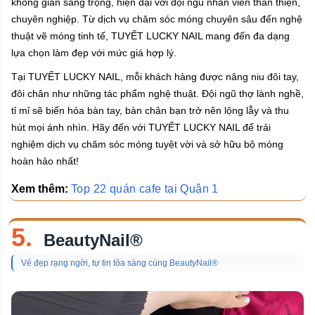
không gian sang trọng, hiện đại với đội ngũ nhân viên thân thiện,
chuyên nghiệp. Từ dịch vụ chăm sóc móng chuyên sâu đến nghệ
thuật vẽ móng tinh tế, TUYẾT LUCKY NAIL mang đến đa dạng
lựa chọn làm đẹp với mức giá hợp lý.
Tại TUYẾT LUCKY NAIL, mỗi khách hàng được nâng niu đôi tay,
đôi chân như những tác phẩm nghệ thuật. Đội ngũ thợ lành nghề,
tỉ mỉ sẽ biến hóa bàn tay, bàn chân bạn trở nên lộng lẫy và thu
hút mọi ánh nhìn. Hãy đến với TUYẾT LUCKY NAIL để trải
nghiệm dịch vụ chăm sóc móng tuyệt vời và sở hữu bộ móng
hoàn hảo nhất!
Xem thêm:
Top 22 quán cafe tại Quận 1
5.
BeautyNail®️
Vẻ đẹp rạng ngời, tự tin tỏa sáng cùng BeautyNail®️