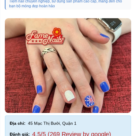
Tiệm nail chuyên nghiệp, sử dụng sản phẩm cao cấp, mang đến cho
bạn bộ móng đẹp hoàn hảo
Địa chỉ:
45 Mạc Thị Bưởi, Quận 1
4,5/5 (269 Review by google)
Đánh giá: