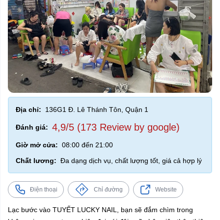
Địa chỉ:
136G1 Đ. Lê Thánh Tôn, Quận 1
4,9/5 (173 Review by google)
Đánh giá:
Giờ mở cửa:
08:00 đến 21:00
Chất lương:
Đa dạng dịch vụ, chất lượng tốt, giá cả hợp lý
Điện thoại
Chỉ đường
Website
Lạc bước vào TUYẾT LUCKY NAIL, bạn sẽ đắm chìm trong