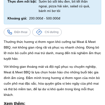
Thực đơn nổi bật:
Sườn bò sốt tiêu đen, bít tết thăn
ngoại, pizza hải sản, salad củ quả,
bánh mì bơ tỏi
Khoảng giá:
200.000đ - 500.000đ
Điện thoại
Chỉ đường
Thưởng thức hương vị thơm ngon khó cưỡng tại Meat & Meet
BBQ, nơi không gian rộng rãi và phục vụ nhanh chóng. Đừng bỏ
lỡ món bò cuốn phô mai trứ danh, mang đến trải nghiệm ẩm thực
tuyệt hảo.
Với không gian thoáng mát và đội ngũ phục vụ chuyên nghiệp,
Meat & Meet BBQ là lựa chọn hoàn hảo cho những buổi tiệc gia
đình ấm cúng. Đắm mình trong hương vị thơm ngon của món bò
cuốn phô mai đặc sắc, hòa quyện giữa vị béo ngậy của phô mai
và thịt bò mềm tan, để lại dư vị khó quên trong lòng mỗi thực
khách.
Xem thêm: