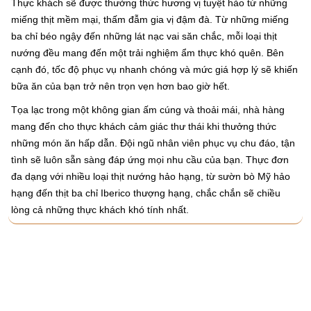
Thực khách sẽ được thưởng thức hương vị tuyệt hảo từ những
miếng thịt mềm mại, thấm đẫm gia vị đậm đà. Từ những miếng
ba chỉ béo ngậy đến những lát nạc vai săn chắc, mỗi loại thịt
nướng đều mang đến một trải nghiệm ẩm thực khó quên. Bên
cạnh đó, tốc độ phục vụ nhanh chóng và mức giá hợp lý sẽ khiến
bữa ăn của bạn trở nên trọn vẹn hơn bao giờ hết.
Tọa lạc trong một không gian ấm cúng và thoải mái, nhà hàng
mang đến cho thực khách cảm giác thư thái khi thưởng thức
những món ăn hấp dẫn. Đội ngũ nhân viên phục vụ chu đáo, tận
tình sẽ luôn sẵn sàng đáp ứng mọi nhu cầu của bạn. Thực đơn
đa dạng với nhiều loại thịt nướng hảo hạng, từ sườn bò Mỹ hảo
hạng đến thịt ba chỉ Iberico thượng hạng, chắc chắn sẽ chiều
lòng cả những thực khách khó tính nhất.