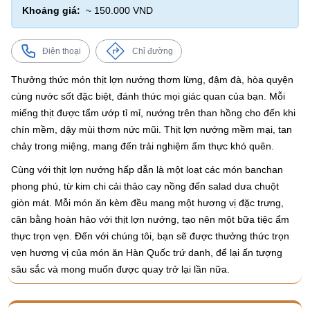
Khoảng giá:
~ 150.000 VND
Điện thoại
Chỉ đường
Thưởng thức món thịt lợn nướng thơm lừng, đậm đà, hòa quyện
cùng nước sốt đặc biệt, đánh thức mọi giác quan của bạn. Mỗi
miếng thịt được tẩm ướp tỉ mỉ, nướng trên than hồng cho đến khi
chín mềm, dậy mùi thơm nức mũi. Thịt lợn nướng mềm mại, tan
chảy trong miệng, mang đến trải nghiệm ẩm thực khó quên.
Cùng với thịt lợn nướng hấp dẫn là một loạt các món banchan
phong phú, từ kim chi cải thảo cay nồng đến salad dưa chuột
giòn mát. Mỗi món ăn kèm đều mang một hương vị đặc trưng,
cân bằng hoàn hảo với thịt lợn nướng, tạo nên một bữa tiệc ẩm
thực trọn vẹn. Đến với chúng tôi, bạn sẽ được thưởng thức trọn
vẹn hương vị của món ăn Hàn Quốc trứ danh, để lại ấn tượng
sâu sắc và mong muốn được quay trở lại lần nữa.