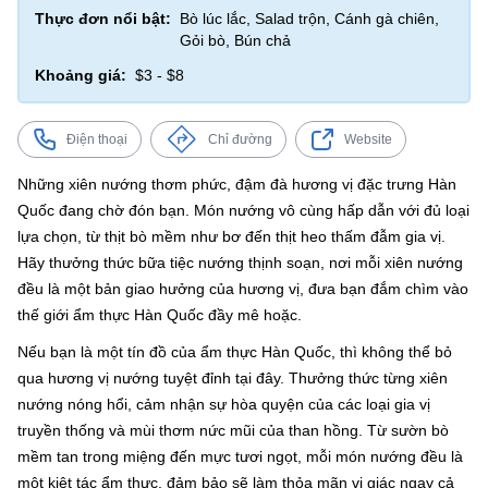
Thực đơn nổi bật:
Bò lúc lắc, Salad trộn, Cánh gà chiên,
Gỏi bò, Bún chả
Khoảng giá:
$3 - $8
Điện thoại
Chỉ đường
Website
Những xiên nướng thơm phức, đậm đà hương vị đặc trưng Hàn
Quốc đang chờ đón bạn. Món nướng vô cùng hấp dẫn với đủ loại
lựa chọn, từ thịt bò mềm như bơ đến thịt heo thấm đẫm gia vị.
Hãy thưởng thức bữa tiệc nướng thịnh soạn, nơi mỗi xiên nướng
đều là một bản giao hưởng của hương vị, đưa bạn đắm chìm vào
thế giới ẩm thực Hàn Quốc đầy mê hoặc.
Nếu bạn là một tín đồ của ẩm thực Hàn Quốc, thì không thể bỏ
qua hương vị nướng tuyệt đỉnh tại đây. Thưởng thức từng xiên
nướng nóng hổi, cảm nhận sự hòa quyện của các loại gia vị
truyền thống và mùi thơm nức mũi của than hồng. Từ sườn bò
mềm tan trong miệng đến mực tươi ngọt, mỗi món nướng đều là
một kiệt tác ẩm thực, đảm bảo sẽ làm thỏa mãn vị giác ngay cả