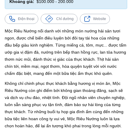
Khoảng giá:
$100.000 - 200.000
Điện thoại
Chỉ đường
Website
Mộc Riêu Nướng nổi danh với những món nướng hải sản tươi
ngon, được chế biến điêu luyện bởi đôi tay tài hoa của những
đầu bếp giàu kinh nghiệm. Từng miếng cá, tôm, mực... được tẩm
ướp gia vị đậm đà, nướng trên bếp than hồng rực, lan tỏa hương
thơm nức mũi, đánh thức vị giác của thực khách. Thịt hải sản
chín tới, mềm mại, ngọt thơm, hòa quyện tuyệt vời với nước
chấm đặc biệt, mang đến một bữa tiệc ẩm thực khó quên.
Không chỉ chinh phục thực khách bằng hương vị món ăn, Mộc
Riêu Nướng còn ghi điểm bởi không gian thoáng đãng, sạch sẽ
và dịch vụ chu đáo, nhiệt tình. Đội ngũ nhân viên chuyên nghiệp,
luôn sẵn sàng phục vụ tận tình, đảm bảo sự hài lòng của từng
thực khách. Từ những buổi tụ họp gia đình ấm cúng đến những
bữa tiệc liên hoan công ty vui vẻ, Mộc Riêu Nướng luôn là lựa
chọn hoàn hảo, để lại ấn tượng khó phai trong lòng mỗi người.