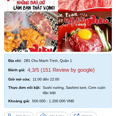
Địa chỉ:
2B1 Chu Mạnh Trinh, Quận 1
4,3/5 (151 Review by google)
Đánh giá:
Giờ mở cửa:
11:00 đến 22:00
Thực đơn nổi bật:
Sushi nướng, Sashimi tươi, Cơm cuộn
đặc biệt
Khoảng giá:
500.000 - 1.200.000 VNĐ