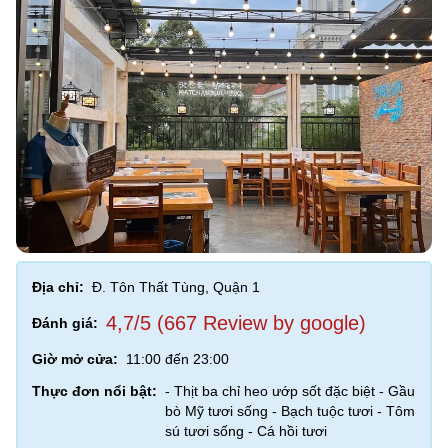
Địa chỉ:
Đ. Tôn Thất Tùng, Quận 1
4,7/5 (667 Review by google)
Đánh giá:
Giờ mở cửa:
11:00 đến 23:00
Thực đơn nổi bật:
- Thịt ba chỉ heo ướp sốt đặc biệt - Gầu
bò Mỹ tươi sống - Bạch tuộc tươi - Tôm
sú tươi sống - Cá hồi tươi