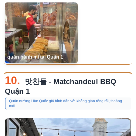
quán bánh mì tại Quận 1
10.
맛찬들 - Matchandeul BBQ
Quận 1
Quán nướng Hàn Quốc giá bình dân với không gian rộng rãi, thoáng
mát.