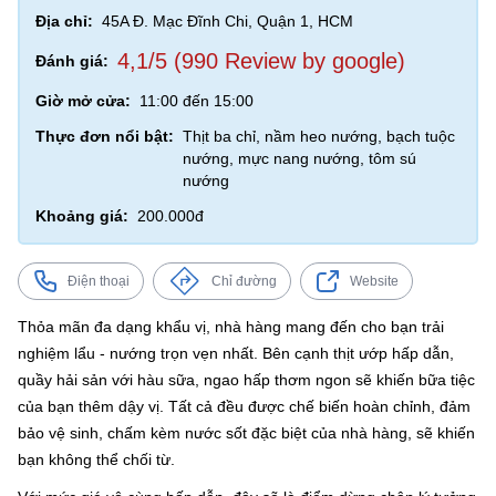
Địa chỉ:
45A Đ. Mạc Đĩnh Chi, Quận 1, HCM
4,1/5 (990 Review by google)
Đánh giá:
Giờ mở cửa:
11:00 đến 15:00
Thực đơn nổi bật:
Thịt ba chỉ, nầm heo nướng, bạch tuộc
nướng, mực nang nướng, tôm sú
nướng
Khoảng giá:
200.000đ
Điện thoại
Chỉ đường
Website
Thỏa mãn đa dạng khẩu vị, nhà hàng mang đến cho bạn trải
nghiệm lẩu - nướng trọn vẹn nhất. Bên cạnh thịt ướp hấp dẫn,
quầy hải sản với hàu sữa, ngao hấp thơm ngon sẽ khiến bữa tiệc
của bạn thêm dậy vị. Tất cả đều được chế biến hoàn chỉnh, đảm
bảo vệ sinh, chấm kèm nước sốt đặc biệt của nhà hàng, sẽ khiến
bạn không thể chối từ.