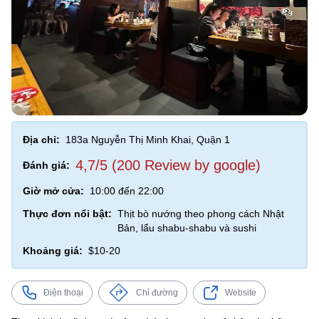
Địa chỉ:
183a Nguyễn Thị Minh Khai, Quận 1
4,7/5 (200 Review by google)
Đánh giá:
Giờ mở cửa:
10:00 đến 22:00
Thực đơn nổi bật:
Thịt bò nướng theo phong cách Nhật
Bản, lẩu shabu-shabu và sushi
Khoảng giá:
$10-20
Điện thoại
Chỉ đường
Website