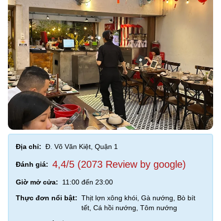
Địa chỉ:
Đ. Võ Văn Kiệt, Quận 1
4,4/5 (2073 Review by google)
Đánh giá:
Giờ mở cửa:
11:00 đến 23:00
Thực đơn nổi bật:
Thịt lợn xông khói, Gà nướng, Bò bít
tết, Cá hồi nướng, Tôm nướng