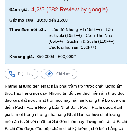
4,2/5 (682 Review by google)
Đánh giá:
Giờ mở cửa:
10:30 đến 15:00
Thực đơn nổi bật:
- Lẩu Bò Nhúng Mì (155k++) - Lẩu
Sukiyaki (195k++) - Cơm Thố Nhật
(65k++) - Sashimi & Sushi (110k++) -
Các loại hải sản (150k++)
Khoảng giá:
350,000đ - 600,000đ
Điện thoại
Chỉ đường
Những ai từng đến Nhật hẳn phải trầm trồ trước chất lượng ẩm
thực hảo hạng nơi đây. Những tín đồ yêu thích nền ẩm thực độc
đáo của đất nước mặt trời mọc này hẳn sẽ không thể bỏ qua địa
điểm Pachi Pachi Nướng Lẩu Nhật Bản. Pachi Pachi được đánh
giá là một trong những nhà hàng Nhật Bản sở hữu chất lượng
món ăn tuyệt vời nhất tại Sài Gòn hiện nay. Từng món ăn ở Pachi
Pachi đều được đầu bếp chăm chút kỹ lưỡng, chế biến bằng cả