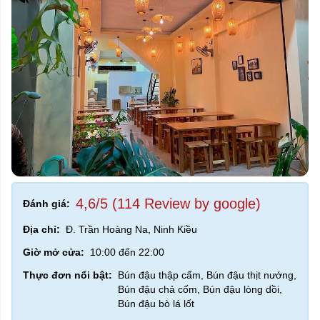
4,6/5 (114 Review by google)
Đánh giá:
Địa chỉ:
Đ. Trần Hoàng Na, Ninh Kiều
Giờ mở cửa:
10:00 đến 22:00
Thực đơn nổi bật:
Bún đậu thập cẩm, Bún đậu thịt nướng,
Bún đậu chả cốm, Bún đậu lòng dồi,
Bún đậu bò lá lốt