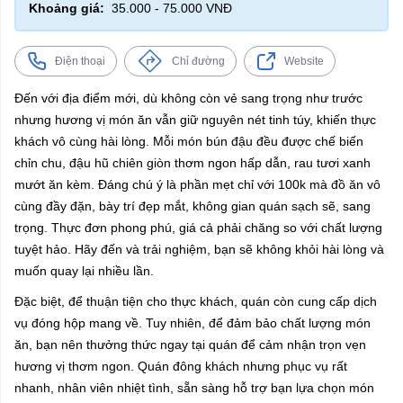
Khoảng giá:
35.000 - 75.000 VNĐ
Điện thoại
Chỉ đường
Website
Đến với địa điểm mới, dù không còn vẻ sang trọng như trước
nhưng hương vị món ăn vẫn giữ nguyên nét tinh túy, khiến thực
khách vô cùng hài lòng. Mỗi món bún đậu đều được chế biến
chỉn chu, đậu hũ chiên giòn thơm ngon hấp dẫn, rau tươi xanh
mướt ăn kèm. Đáng chú ý là phần mẹt chỉ với 100k mà đồ ăn vô
cùng đầy đặn, bày trí đẹp mắt, không gian quán sạch sẽ, sang
trọng. Thực đơn phong phú, giá cả phải chăng so với chất lượng
tuyệt hảo. Hãy đến và trải nghiệm, bạn sẽ không khỏi hài lòng và
muốn quay lại nhiều lần.
Đặc biệt, để thuận tiện cho thực khách, quán còn cung cấp dịch
vụ đóng hộp mang về. Tuy nhiên, để đảm bảo chất lượng món
ăn, bạn nên thưởng thức ngay tại quán để cảm nhận trọn vẹn
hương vị thơm ngon. Quán đông khách nhưng phục vụ rất
nhanh, nhân viên nhiệt tình, sẵn sàng hỗ trợ bạn lựa chọn món