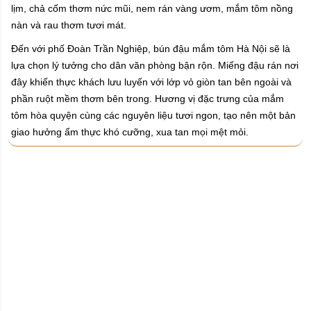
lịm, chả cốm thơm nức mũi, nem rán vàng ươm, mắm tôm nồng
nàn và rau thơm tươi mát.
Đến với phố Đoàn Trần Nghiệp, bún đậu mắm tôm Hà Nội sẽ là
lựa chọn lý tưởng cho dân văn phòng bận rộn. Miếng đậu rán nơi
đây khiến thực khách lưu luyến với lớp vỏ giòn tan bên ngoài và
phần ruột mềm thơm bên trong. Hương vị đặc trưng của mắm
tôm hòa quyện cùng các nguyên liệu tươi ngon, tạo nên một bản
giao hưởng ẩm thực khó cưỡng, xua tan mọi mệt mỏi.