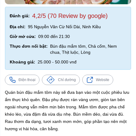
4,2/5 (70 Review by google)
Đánh giá:
Địa chỉ:
95 Nguyễn Văn Cừ Nối Dài, Ninh Kiều
Giờ mở cửa:
09:00 đến 21:30
Thực đơn nổi bật:
Bún đậu mắm tôm, Chả cốm, Nem
chua, Thịt luộc, Lòng
Khoảng giá:
25.000 - 50.000 vnđ
Điện thoại
Chỉ đường
Website
Quán bún đậu mắm tôm này sẽ đưa bạn vào một cuộc phiêu lưu
ẩm thực khó quên. Đậu phụ được rán vàng ươm, giòn tan bên
ngoài nhưng vẫn mềm mịn bên trong. Mắm tôm được pha chế
khéo léo, vừa đậm đà vừa dịu nhẹ. Bún mềm dẻo, dai vừa đủ.
Rau thơm đa dạng, tươi xanh mơn mởn, góp phần tạo nên một
hương vị hài hòa, cân bằng.