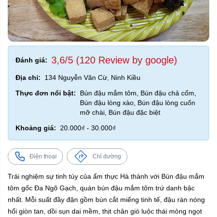
3,6/5 (120 Review by google)
Đánh giá:
Địa chỉ:
134 Nguyễn Văn Cừ, Ninh Kiều
Thực đơn nổi bật:
Bún đậu mắm tôm, Bún đậu chả cốm,
Bún đậu lòng xào, Bún đậu lòng cuốn
mỡ chài, Bún đậu đặc biệt
Khoảng giá:
20.000₫ - 30.000₫
Điện thoại
Chỉ đường
Trải nghiệm sự tinh túy của ẩm thực Hà thành với Bún đậu mắm
tôm gốc Đa Ngõ Gạch, quán bún đậu mắm tôm trứ danh bậc
nhất. Mỗi suất đầy đặn gồm bún cắt miếng tinh tế, đậu rán nóng
hổi giòn tan, dồi sụn dai mềm, thịt chân giò luộc thái mỏng ngọt