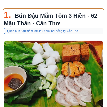
Chủ
đề
1.
Bún Đậu Mắm Tôm 3 Hiền - 62
Quán Nhậu
Mậu Thân - Cần Thơ
Quán Nướng
Quán bún đậu mắm tôm lâu năm, nổi tiếng tại Cần Thơ.
Phòng Khám Da Liễu
Quán Bún Bò Huế
Quán Mì Quảng
Bảo Tàng
Chợ
Công Viên
Nhà Thờ
Khu Vui Chơi Cho Trẻ Em