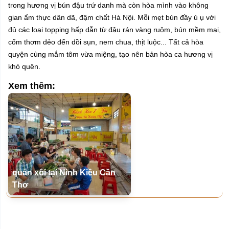
trong hương vị bún đậu trứ danh mà còn hòa mình vào không
gian ẩm thực dân dã, đậm chất Hà Nội. Mỗi mẹt bún đầy ú ụ với
đủ các loại topping hấp dẫn từ đậu rán vàng ruộm, bún mềm mại,
cốm thơm dẻo đến dồi sụn, nem chua, thịt luộc... Tất cả hòa
quyện cùng mắm tôm vừa miệng, tạo nên bản hòa ca hương vị
khó quên.
Xem thêm:
quán xôi tại Ninh Kiều Cần
Thơ