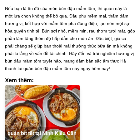
Nếu bạn là tín đồ của món bún đậu mắm tôm, thì quán này là
một lựa chọn không thể bỏ qua. Đậu phụ mềm mại, thấm đẫm
hương vị, kết hợp với mắm tôm pha đúng điệu, tạo nên một sự
hòa quyện tinh tế. Bún sợi nhỏ, mềm mịn, rau thơm tươi mát, góp
phần làm tăng thêm độ hấp dẫn cho món ăn. Đặc biệt, giá cả
phải chăng sẽ giúp bạn thoải mái thưởng thức bữa ăn mà không
phải lo lắng về vấn đề tài chính. Hãy đến và trải nghiệm hương vị
bún đậu mắm tôm tuyệt hảo, mang đậm bản sắc ẩm thực Hà
thành tại quán bún đậu mắm tôm này ngay hôm nay!
Xem thêm:
quán bít tết tại Ninh Kiều Cần