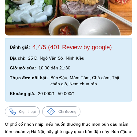
4,4/5 (401 Review by google)
Đánh giá:
Địa chỉ:
25 Đ. Ngô Văn Sở, Ninh Kiều
Giờ mở cửa:
10:00 đến 21:30
Thực đơn nổi bật:
Bún Đậu, Mắm Tôm, Chả cốm, Thịt
chân giò, Nem chua rán
Khoảng giá:
20.000đ - 50.000đ
Điện thoại
Chỉ đường
Ở phố cổ nhộn nhịp, nếu muốn thưởng thức món bún đậu mắm
tôm chuẩn vị Hà Nội, hãy ghé ngay quán bún đậu này. Bún đậu ở