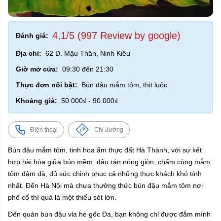
4,1/5 (997 Review by google)
Đánh giá:
Địa chỉ:
62 Đ. Mậu Thân, Ninh Kiều
Giờ mở cửa:
09:30 đến 21:30
Thực đơn nổi bật:
Bún đậu mắm tôm, thịt luộc
Khoảng giá:
50.000₫ - 90.000₫
Điện thoại
Chỉ đường
Bún đậu mắm tôm, tinh hoa ẩm thực đất Hà Thành, với sự kết
hợp hài hòa giữa bún mềm, đậu rán nóng giòn, chấm cùng mắm
tôm đậm đà, đủ sức chinh phục cả những thực khách khó tính
nhất. Đến Hà Nội mà chưa thưởng thức bún đậu mắm tôm nơi
phố cổ thì quả là một thiếu sót lớn.
Đến quán bún đậu vỉa hè gốc Đa, bạn không chỉ được đắm mình