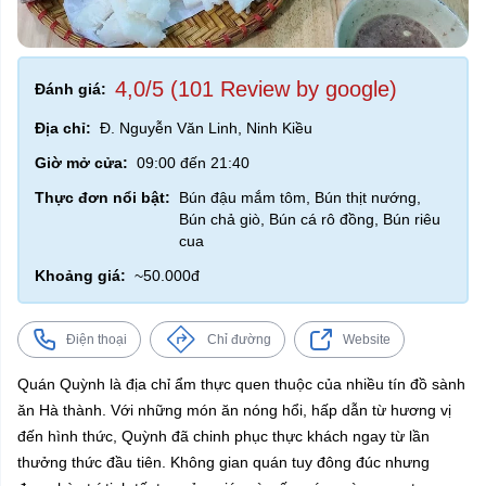
4,0/5 (101 Review by google)
Đánh giá:
Địa chỉ:
Đ. Nguyễn Văn Linh, Ninh Kiều
Giờ mở cửa:
09:00 đến 21:40
Thực đơn nổi bật:
Bún đậu mắm tôm, Bún thịt nướng,
Bún chả giò, Bún cá rô đồng, Bún riêu
cua
Khoảng giá:
~50.000đ
Điện thoại
Chỉ đường
Website
Quán Quỳnh là địa chỉ ẩm thực quen thuộc của nhiều tín đồ sành
ăn Hà thành. Với những món ăn nóng hổi, hấp dẫn từ hương vị
đến hình thức, Quỳnh đã chinh phục thực khách ngay từ lần
thưởng thức đầu tiên. Không gian quán tuy đông đúc nhưng