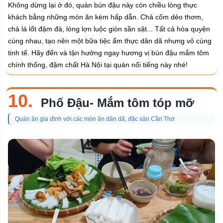
Không dừng lại ở đó, quán bún đậu này còn chiều lòng thực
khách bằng những món ăn kèm hấp dẫn. Chả cốm dẻo thơm,
chả lá lốt đậm đà, lòng lợn luộc giòn sần sật... Tất cả hòa quyện
cùng nhau, tạo nên một bữa tiệc ẩm thực dân dã nhưng vô cùng
tinh tế. Hãy đến và tận hưởng ngay hương vị bún đậu mắm tôm
chính thống, đậm chất Hà Nội tại quán nổi tiếng này nhé!
10.
Phố Đậu- Mắm tôm tóp mỡ
Quán ăn gia đình với các món ăn dân dã, đặc sản Cần Thơ