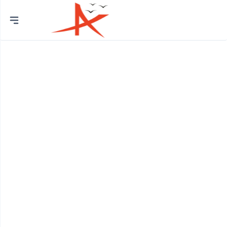
Thành
phố
Quận Bình Tân
Huyện Bình Chánh
Quận 12
Quận Bình Thạnh
Quận 8
Huyện Củ Chi
Quận Bắc Từ Liêm
Quận 7
Quận Cầu Giấy