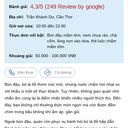
4,3/5 (249 Review by google)
Đánh giá:
Địa chỉ:
Trần Khánh Dư, Cần Thơ
Giờ mở cửa:
10:00 đến 22:00
Thực đơn nổi bật:
Bún đậu mắm tôm, nem chua rán, chả
cốm, lòng non xào dưa, thịt luộc chấm
mắm tôm
Khoảng giá:
50.000 - 100.000 VNĐ
Điện thoại
Chỉ đường
Bún đậu, bò lá lốt thơm nức mũi, nhưng nước chấm hơi nhạt so
với khẩu vị một số thực khách. Tuy nhiên, không gian quán nhỏ
nhắn ấm cúng lại là điểm nhấn khiến nhiều người thích thú. Đến
đây, bạn không chỉ thưởng thức món ngon mà còn được đắm
chìm trong bầu không khí ấm áp, gần gũi.
Ngoài bún đậu, quán còn phục vụ bánh hỏi bò lá lốt hấp dẫn.