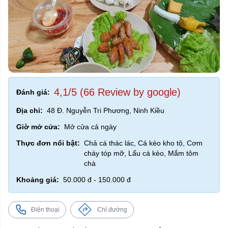
4,1/5 (66 Review by google)
Đánh giá:
Địa chỉ:
48 Đ. Nguyễn Tri Phương, Ninh Kiều
Giờ mở cửa:
Mở cửa cả ngày
Thực đơn nổi bật:
Chả cá thác lác, Cá kèo kho tộ, Cơm
cháy tóp mỡ, Lẩu cá kèo, Mắm tôm
chà
Khoảng giá:
50.000 đ - 150.000 đ
Điện thoại
Chỉ đường