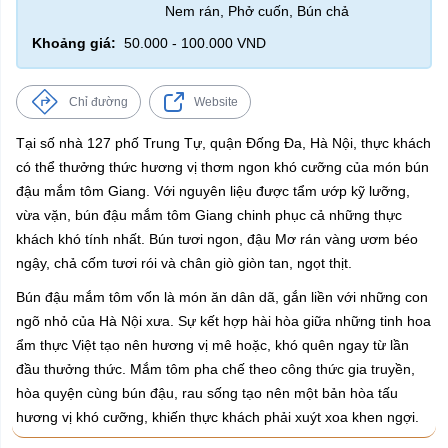
Nem rán, Phở cuốn, Bún chả
Khoảng giá:
50.000 - 100.000 VND
Chỉ đường
Website
Tại số nhà 127 phố Trung Tự, quận Đống Đa, Hà Nội, thực khách
có thể thưởng thức hương vị thơm ngon khó cưỡng của món bún
đậu mắm tôm Giang. Với nguyên liệu được tẩm ướp kỹ lưỡng,
vừa vặn, bún đậu mắm tôm Giang chinh phục cả những thực
khách khó tính nhất. Bún tươi ngon, đậu Mơ rán vàng ươm béo
ngậy, chả cốm tươi rói và chân giò giòn tan, ngọt thịt.
Bún đậu mắm tôm vốn là món ăn dân dã, gắn liền với những con
ngõ nhỏ của Hà Nội xưa. Sự kết hợp hài hòa giữa những tinh hoa
ẩm thực Việt tạo nên hương vị mê hoặc, khó quên ngay từ lần
đầu thưởng thức. Mắm tôm pha chế theo công thức gia truyền,
hòa quyện cùng bún đậu, rau sống tạo nên một bản hòa tấu
hương vị khó cưỡng, khiến thực khách phải xuýt xoa khen ngợi.