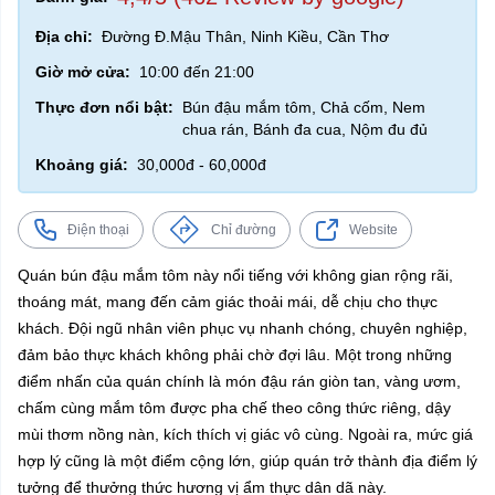
Địa chỉ:
Đường Đ.Mậu Thân, Ninh Kiều, Cần Thơ
Giờ mở cửa:
10:00 đến 21:00
Thực đơn nổi bật:
Bún đậu mắm tôm, Chả cốm, Nem
chua rán, Bánh đa cua, Nộm đu đủ
Khoảng giá:
30,000đ - 60,000đ
Điện thoại
Chỉ đường
Website
Quán bún đậu mắm tôm này nổi tiếng với không gian rộng rãi,
thoáng mát, mang đến cảm giác thoải mái, dễ chịu cho thực
khách. Đội ngũ nhân viên phục vụ nhanh chóng, chuyên nghiệp,
đảm bảo thực khách không phải chờ đợi lâu. Một trong những
điểm nhấn của quán chính là món đậu rán giòn tan, vàng ươm,
chấm cùng mắm tôm được pha chế theo công thức riêng, dậy
mùi thơm nồng nàn, kích thích vị giác vô cùng. Ngoài ra, mức giá
hợp lý cũng là một điểm cộng lớn, giúp quán trở thành địa điểm lý
tưởng để thưởng thức hương vị ẩm thực dân dã này.