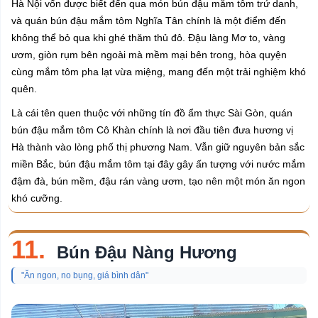
Hà Nội vốn được biết đến qua món bún đậu mắm tôm trứ danh,
và quán bún đậu mắm tôm Nghĩa Tân chính là một điểm đến
không thể bỏ qua khi ghé thăm thủ đô. Đậu làng Mơ to, vàng
ươm, giòn rụm bên ngoài mà mềm mại bên trong, hòa quyện
cùng mắm tôm pha lạt vừa miệng, mang đến một trải nghiệm khó
quên.
Là cái tên quen thuộc với những tín đồ ẩm thực Sài Gòn, quán
bún đậu mắm tôm Cô Khàn chính là nơi đầu tiên đưa hương vị
Hà thành vào lòng phố thị phương Nam. Vẫn giữ nguyên bản sắc
miền Bắc, bún đậu mắm tôm tại đây gây ấn tượng với nước mắm
đậm đà, bún mềm, đậu rán vàng ươm, tạo nên một món ăn ngon
khó cưỡng.
11.
Bún Đậu Nàng Hương
"Ăn ngon, no bụng, giá bình dân"