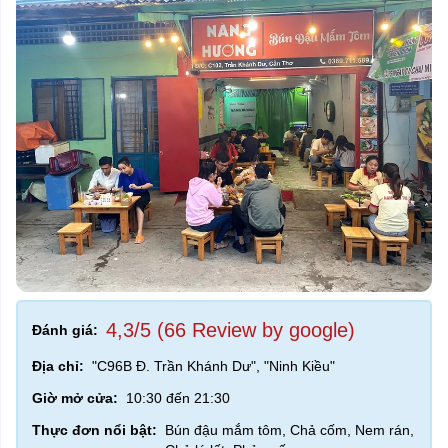
4,3/5 (66 Review by google)
Đánh giá:
Địa chỉ:
"C96B Đ. Trần Khánh Dư", "Ninh Kiều"
Giờ mở cửa:
10:30 đến 21:30
Thực đơn nổi bật:
Bún đậu mắm tôm, Chả cốm, Nem rán,