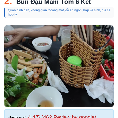
2.
Bún Đậu Mắm Tôm 6 Kết
Quán bình dân, không gian thoáng mát, đồ ăn ngon, hợp vệ sinh, giá cả
hợp lý
4,4/5 (462 Review by google)
Đánh giá: