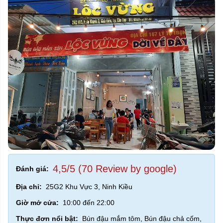
4,5/5 (70 Review by google)
Đánh giá:
Địa chỉ:
25G2 Khu Vực 3, Ninh Kiều
Giờ mở cửa:
10:00 đến 22:00
Thực đơn nổi bật:
Bún đậu mắm tôm, Bún đậu chả cốm,