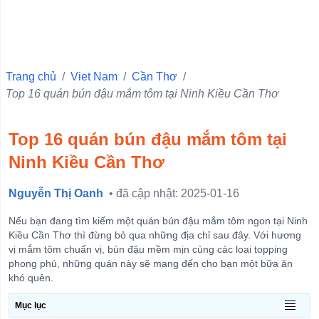
Quận 10
Quận 6
Quận Ba Đình
Trang chủ
/
Viet Nam
/
Cần Thơ
/
Top 16 quán bún đậu mắm tôm tại Ninh Kiều Cần Thơ
Quận 11
Quận 1
Top 16 quán bún đậu mắm tôm tại
Quận 4
Ninh Kiều Cần Thơ
Quận 3
Quận 5
Nguyễn Thị Oanh
• đã cập nhật: 2025-01-16
Quận Hà Đông
Nếu bạn đang tìm kiếm một quán bún đậu mắm tôm ngon tại Ninh
Quận Đống Đa
Kiều Cần Thơ thì đừng bỏ qua những địa chỉ sau đây. Với hương
vị mắm tôm chuẩn vị, bún đậu mềm mịn cùng các loại topping
Quận Hai Bà Trưng
phong phú, những quán này sẽ mang đến cho bạn một bữa ăn
khó quên.
Quận Hoàn Kiếm
Mục lục
View more