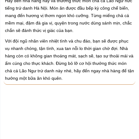
Hãy đến nhà hàng này và thưởng thức món chả cá Lão Ngư nức
tiếng trứ danh Hà Nội. Món ăn được đầu bếp kỳ công chế biến,
mang đến hương vị thơm ngon khó cưỡng. Từng miếng chả cá
mềm mại, đậm đà gia vị, quyện trong nước dùng sánh mịn, chắc
chắn sẽ đánh thức vị giác của bạn.
Với đội ngũ nhân viên nhiệt tình và chu đáo, bạn sẽ được phục
vụ nhanh chóng, tận tình, xua tan nỗi lo thời gian chờ đợi. Nhà
hàng còn có không gian thoáng mát, sạch sẽ, tạo sự thoải mái và
ấm cúng cho thực khách. Đừng bỏ lỡ cơ hội thưởng thức món
chả cá Lão Ngư trứ danh này nhé, hãy đến ngay nhà hàng để tận
hưởng một bữa ăn khó quên.