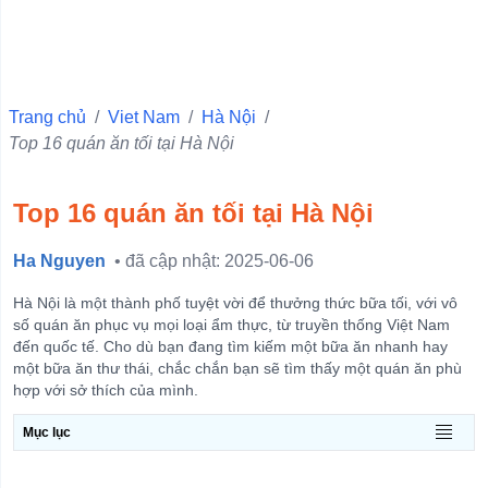
Quận 10
Quận 6
Quận Ba Đình
Trang chủ
/
Viet Nam
/
Hà Nội
/
Top 16 quán ăn tối tại Hà Nội
Quận 11
Quận 1
Top 16 quán ăn tối tại Hà Nội
Quận 4
Quận 3
Ha Nguyen
• đã cập nhật: 2025-06-06
Quận 5
Hà Nội là một thành phố tuyệt vời để thưởng thức bữa tối, với vô
Quận Hà Đông
số quán ăn phục vụ mọi loại ẩm thực, từ truyền thống Việt Nam
đến quốc tế. Cho dù bạn đang tìm kiếm một bữa ăn nhanh hay
Quận Đống Đa
một bữa ăn thư thái, chắc chắn bạn sẽ tìm thấy một quán ăn phù
hợp với sở thích của mình.
Quận Hai Bà Trưng
Quận Hoàn Kiếm
Mục lục
View more