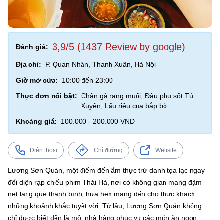
3,9/5 (1437 Review by google)
Đánh giá:
Địa chỉ:
P. Quan Nhân, Thanh Xuân, Hà Nội
Giờ mở cửa:
10:00 đến 23:00
Thực đơn nổi bật:
Chân gà rang muối, Đậu phụ sốt Tứ
Xuyên, Lẩu riêu cua bắp bò
Khoảng giá:
100.000 - 200.000 VND
Điện thoại
Chỉ đường
Website
Lương Sơn Quán, một điểm đến ẩm thực trứ danh tọa lạc ngay
đối diện rạp chiếu phim Thái Hà, nơi có không gian mang đậm
nét làng quê thanh bình, hứa hẹn mang đến cho thực khách
những khoảnh khắc tuyệt vời. Từ lâu, Lương Sơn Quán không
chỉ được biết đến là một nhà hàng phục vụ các món ăn ngon,