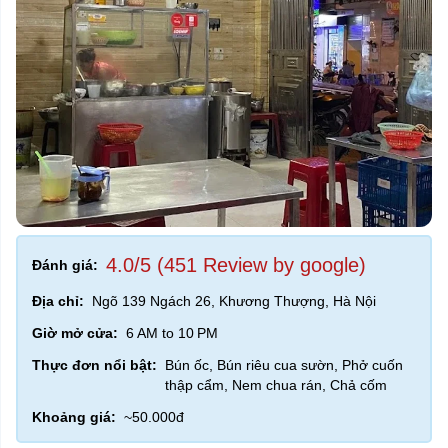
4.0/5 (451 Review by google)
Đánh giá:
Địa chỉ:
Ngõ 139 Ngách 26, Khương Thượng, Hà Nội
Giờ mở cửa:
6 AM to 10 PM
Thực đơn nổi bật:
Bún ốc, Bún riêu cua sườn, Phở cuốn
thập cẩm, Nem chua rán, Chả cốm
Khoảng giá:
~50.000đ