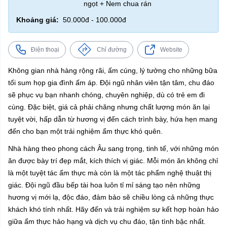
ngọt + Nem chua rán
Khoảng giá:
50.000đ - 100.000đ
Điện thoại
Chỉ đường
Website
Không gian nhà hàng rộng rãi, ấm cúng, lý tưởng cho những bữa
tối sum họp gia đình ấm áp. Đội ngũ nhân viên tận tâm, chu đáo
sẽ phục vụ bạn nhanh chóng, chuyên nghiệp, dù có trẻ em đi
cùng. Đặc biệt, giá cả phải chăng nhưng chất lượng món ăn lại
tuyệt vời, hấp dẫn từ hương vị đến cách trình bày, hứa hẹn mang
đến cho bạn một trải nghiệm ẩm thực khó quên.
Nhà hàng theo phong cách Âu sang trọng, tinh tế, với những món
ăn được bày trí đẹp mắt, kích thích vị giác. Mỗi món ăn không chỉ
là một tuyệt tác ẩm thực mà còn là một tác phẩm nghệ thuật thị
giác. Đội ngũ đầu bếp tài hoa luôn tỉ mỉ sáng tạo nên những
hương vị mới lạ, độc đáo, đảm bảo sẽ chiều lòng cả những thực
khách khó tính nhất. Hãy đến và trải nghiệm sự kết hợp hoàn hảo
giữa ẩm thực hảo hạng và dịch vụ chu đáo, tận tình bậc nhất.