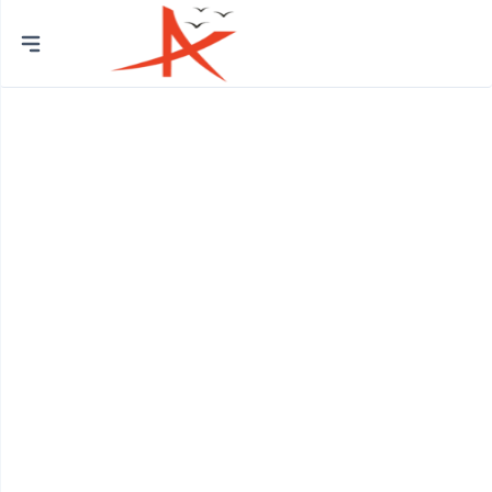
Thành
phố
Quận Bình Tân
Huyện Bình Chánh
Quận 12
Quận Bình Thạnh
Quận 8
Huyện Củ Chi
Quận Bắc Từ Liêm
Quận 7
Quận Cầu Giấy