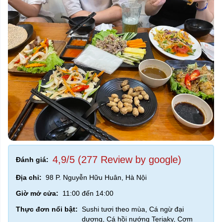
4,9/5 (277 Review by google)
Đánh giá:
Địa chỉ:
98 P. Nguyễn Hữu Huân, Hà Nội
Giờ mở cửa:
11:00 đến 14:00
Thực đơn nổi bật:
Sushi tươi theo mùa, Cá ngừ đại
dương, Cá hồi nướng Teriaky, Cơm