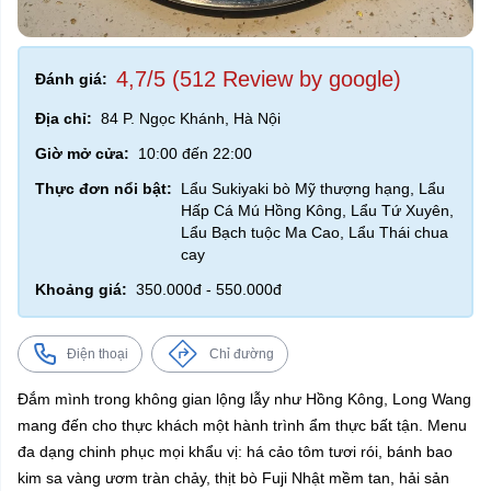
4,7/5 (512 Review by google)
Đánh giá:
Địa chỉ:
84 P. Ngọc Khánh, Hà Nội
Giờ mở cửa:
10:00 đến 22:00
Thực đơn nổi bật:
Lẩu Sukiyaki bò Mỹ thượng hạng, Lẩu
Hấp Cá Mú Hồng Kông, Lẩu Tứ Xuyên,
Lẩu Bạch tuộc Ma Cao, Lẩu Thái chua
cay
Khoảng giá:
350.000đ - 550.000đ
Điện thoại
Chỉ đường
Đắm mình trong không gian lộng lẫy như Hồng Kông, Long Wang
mang đến cho thực khách một hành trình ẩm thực bất tận. Menu
đa dạng chinh phục mọi khẩu vị: há cảo tôm tươi rói, bánh bao
kim sa vàng ươm tràn chảy, thịt bò Fuji Nhật mềm tan, hải sản