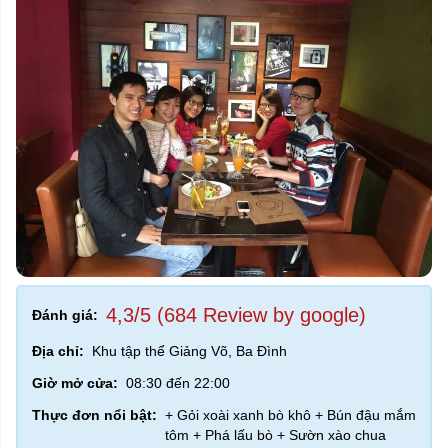
4,3/5 (684 Review by google)
Đánh giá:
Địa chỉ:
Khu tập thể Giảng Võ, Ba Đình
Giờ mở cửa:
08:30 đến 22:00
Thực đơn nổi bật:
+ Gỏi xoài xanh bò khô + Bún đậu mắm
tôm + Phá lấu bò + Sườn xào chua