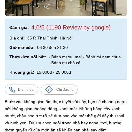
4,0/5 (1190 Review by google)
Đánh giá:
Địa chỉ:
35 P. Thái Thịnh, Hà Nội
Giờ mở cửa:
06:30 đến 21:30
Thực đơn nổi bật:
- Bánh mì xíu mại - Bánh mì nem chua
- Bánh mì chả cá
Khoảng giá:
15.000đ - 25.000đ
Điện thoại
Chỉ đường
Bước vào không gian ẩm thực tuyệt vời này, bạn sẽ choáng ngợp
bởi không gian thoáng đãng, xanh mát. Những hàng cây xanh
mướt, chậu hoa rực rỡ sẽ đưa bạn vào một thế giới đầy thư thái
và bình yên. Dù lựa chọn ngồi trong nhà hay ngoài trời, hương
thơm quyến rũ của món ăn sẽ khiến bạn phải say đắm.