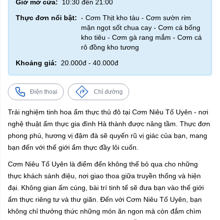
Giờ mở cửa:
10:30 đến 21:00
Thực đơn nổi bật:
- Cơm Thịt kho tàu - Cơm sườn rim
mặn ngọt sốt chua cay - Cơm cá bống
kho tiêu - Cơm gà rang mắm - Cơm cá
rô đồng kho tương
Khoảng giá:
20.000đ - 40.000đ
Điện thoại
Chỉ đường
Trải nghiệm tinh hoa ẩm thực thủ đô tại Cơm Niêu Tố Uyên - nơi
nghệ thuật ẩm thực gia đình Hà thành được nâng tầm. Thực đơn
phong phú, hương vị đậm đà sẽ quyến rũ vị giác của bạn, mang
bạn đến với thế giới ẩm thực đầy lôi cuốn.
Cơm Niêu Tố Uyên là điểm đến không thể bỏ qua cho những
thực khách sành điệu, nơi giao thoa giữa truyền thống và hiện
đại. Không gian ấm cúng, bài trí tinh tế sẽ đưa bạn vào thế giới
ẩm thực riêng tư và thư giãn. Đến với Cơm Niêu Tố Uyên, bạn
không chỉ thưởng thức những món ăn ngon mà còn đắm chìm