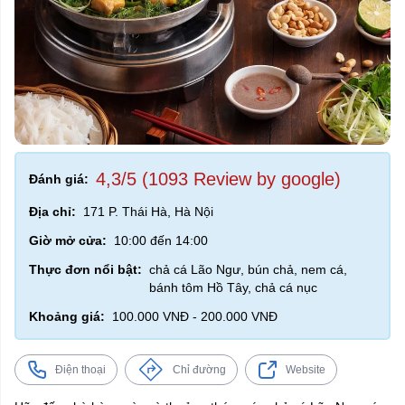
4,3/5 (1093 Review by google)
Đánh giá:
Địa chỉ:
171 P. Thái Hà, Hà Nội
Giờ mở cửa:
10:00 đến 14:00
Thực đơn nổi bật:
chả cá Lão Ngư, bún chả, nem cá,
bánh tôm Hồ Tây, chả cá nục
Khoảng giá:
100.000 VNĐ - 200.000 VNĐ
Điện thoại
Chỉ đường
Website