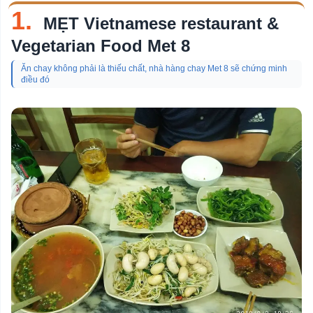
Chủ
1.
MẸT Vietnamese restaurant &
đề
Vegetarian Food Met 8
Quán Nhậu
Ăn chay không phải là thiếu chất, nhà hàng chay Met 8 sẽ chứng minh
Quán Nướng
điều đó
Phòng Khám Da Liễu
Quán Bún Bò Huế
Quán Mì Quảng
Bảo Tàng
Chợ
Công Viên
Nhà Thờ
Khu Vui Chơi Cho Trẻ Em