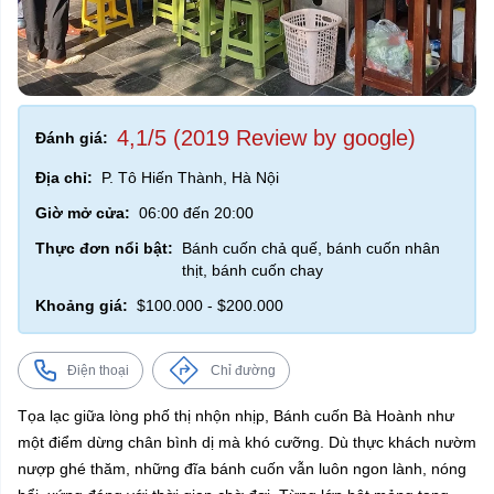
4,1/5 (2019 Review by google)
Đánh giá:
Địa chỉ:
P. Tô Hiến Thành, Hà Nội
Giờ mở cửa:
06:00 đến 20:00
Thực đơn nổi bật:
Bánh cuốn chả quế, bánh cuốn nhân
thịt, bánh cuốn chay
Khoảng giá:
$100.000 - $200.000
Điện thoại
Chỉ đường
Tọa lạc giữa lòng phố thị nhộn nhịp, Bánh cuốn Bà Hoành như
một điểm dừng chân bình dị mà khó cưỡng. Dù thực khách nườm
nượp ghé thăm, những đĩa bánh cuốn vẫn luôn ngon lành, nóng