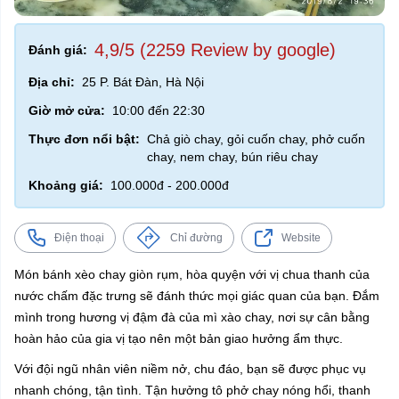
4,9/5 (2259 Review by google)
Đánh giá:
Địa chỉ:
25 P. Bát Đàn, Hà Nội
Giờ mở cửa:
10:00 đến 22:30
Thực đơn nổi bật:
Chả giò chay, gỏi cuốn chay, phở cuốn
chay, nem chay, bún riêu chay
Khoảng giá:
100.000đ - 200.000đ
Điện thoại
Chỉ đường
Website
Món bánh xèo chay giòn rụm, hòa quyện với vị chua thanh của
nước chấm đặc trưng sẽ đánh thức mọi giác quan của bạn. Đắm
mình trong hương vị đậm đà của mì xào chay, nơi sự cân bằng
hoàn hảo của gia vị tạo nên một bản giao hưởng ẩm thực.
Với đội ngũ nhân viên niềm nở, chu đáo, bạn sẽ được phục vụ
nhanh chóng, tận tình. Tận hưởng tô phở chay nóng hổi, thanh