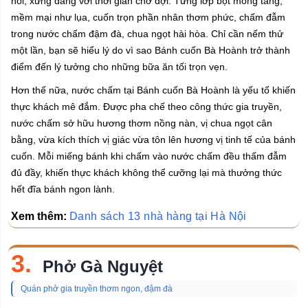
hổi, xứng đáng với thời gian chờ đợi. Từng lớp bột mỏng tang,
mềm mại như lụa, cuốn trọn phần nhân thơm phức, chấm đẫm
trong nước chấm đậm đà, chua ngọt hài hòa. Chỉ cần nếm thử
một lần, bạn sẽ hiểu lý do vì sao Bánh cuốn Bà Hoành trở thành
điểm đến lý tưởng cho những bữa ăn tối trọn vẹn.
Hơn thế nữa, nước chấm tại Bánh cuốn Bà Hoành là yếu tố khiến
thực khách mê đắm. Được pha chế theo công thức gia truyền,
nước chấm sở hữu hương thơm nồng nàn, vị chua ngọt cân
bằng, vừa kích thích vị giác vừa tôn lên hương vị tinh tế của bánh
cuốn. Mỗi miếng bánh khi chấm vào nước chấm đều thấm đẫm
đủ đầy, khiến thực khách không thể cưỡng lại mà thưởng thức
hết đĩa bánh ngon lành.
Xem thêm:
Danh sách 13 nhà hàng tại Hà Nội
3.
Phở Gà Nguyệt
Quán phở gia truyền thơm ngon, đậm đà