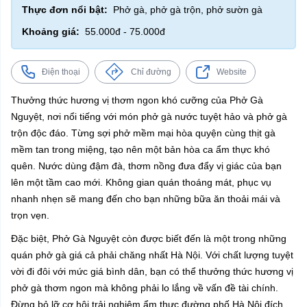
Thực đơn nổi bật:
Phở gà, phở gà trộn, phở sườn gà
Khoảng giá:
55.000đ - 75.000đ
Điện thoại
Chỉ đường
Website
Thưởng thức hương vị thơm ngon khó cưỡng của Phở Gà
Nguyệt, nơi nổi tiếng với món phở gà nước tuyệt hảo và phở gà
trộn độc đáo. Từng sợi phở mềm mại hòa quyện cùng thịt gà
mềm tan trong miệng, tạo nên một bản hòa ca ẩm thực khó
quên. Nước dùng đậm đà, thơm nồng đưa đẩy vị giác của bạn
lên một tầm cao mới. Không gian quán thoáng mát, phục vụ
nhanh nhẹn sẽ mang đến cho bạn những bữa ăn thoải mái và
trọn vẹn.
Đặc biệt, Phở Gà Nguyệt còn được biết đến là một trong những
quán phở gà giá cả phải chăng nhất Hà Nội. Với chất lượng tuyệt
vời đi đôi với mức giá bình dân, bạn có thể thưởng thức hương vị
phở gà thơm ngon mà không phải lo lắng về vấn đề tài chính.
Đừng bỏ lỡ cơ hội trải nghiệm ẩm thực đường phố Hà Nội đích