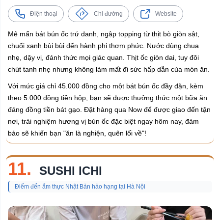
Điện thoại
Chỉ đường
Website
Mê mẩn bát bún ốc trứ danh, ngập topping từ thịt bò giòn sật,
chuối xanh bùi bùi đến hành phi thơm phức. Nước dùng chua
nhẹ, dậy vị, đánh thức mọi giác quan. Thịt ốc giòn dai, tuy đôi
chút tanh nhẹ nhưng không làm mất đi sức hấp dẫn của món ăn.
Với mức giá chỉ 45.000 đồng cho một bát bún ốc đầy đặn, kèm
theo 5.000 đồng tiền hộp, bạn sẽ được thưởng thức một bữa ăn
đáng đồng tiền bát gạo. Đặt hàng qua Now để được giao đến tận
nơi, trải nghiệm hương vị bún ốc đặc biệt ngay hôm nay, đảm
bảo sẽ khiến bạn "ăn là nghiện, quên lối về"!
11.
SUSHI ICHI
Điểm đến ẩm thực Nhật Bản hảo hạng tại Hà Nội