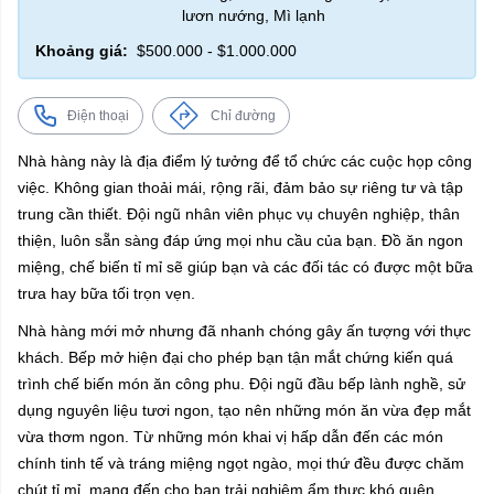
lươn nướng, Mì lạnh
Khoảng giá:
$500.000 - $1.000.000
Điện thoại
Chỉ đường
Nhà hàng này là địa điểm lý tưởng để tổ chức các cuộc họp công
việc. Không gian thoải mái, rộng rãi, đảm bảo sự riêng tư và tập
trung cần thiết. Đội ngũ nhân viên phục vụ chuyên nghiệp, thân
thiện, luôn sẵn sàng đáp ứng mọi nhu cầu của bạn. Đồ ăn ngon
miệng, chế biến tỉ mỉ sẽ giúp bạn và các đối tác có được một bữa
trưa hay bữa tối trọn vẹn.
Nhà hàng mới mở nhưng đã nhanh chóng gây ấn tượng với thực
khách. Bếp mở hiện đại cho phép bạn tận mắt chứng kiến quá
trình chế biến món ăn công phu. Đội ngũ đầu bếp lành nghề, sử
dụng nguyên liệu tươi ngon, tạo nên những món ăn vừa đẹp mắt
vừa thơm ngon. Từ những món khai vị hấp dẫn đến các món
chính tinh tế và tráng miệng ngọt ngào, mọi thứ đều được chăm
chút tỉ mỉ, mang đến cho bạn trải nghiệm ẩm thực khó quên.