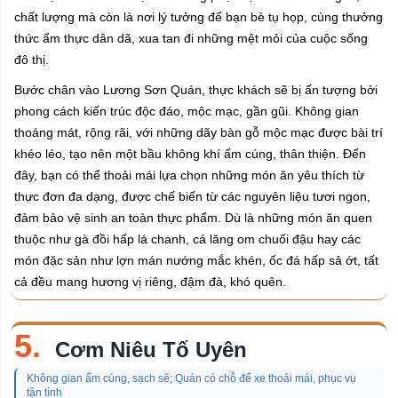
chất lượng mà còn là nơi lý tưởng để bạn bè tụ họp, cùng thưởng
thức ẩm thực dân dã, xua tan đi những mệt mỏi của cuộc sống
đô thị.
Bước chân vào Lương Sơn Quán, thực khách sẽ bị ấn tượng bởi
phong cách kiến trúc độc đáo, mộc mạc, gần gũi. Không gian
thoáng mát, rộng rãi, với những dãy bàn gỗ mộc mạc được bài trí
khéo léo, tạo nên một bầu không khí ấm cúng, thân thiện. Đến
đây, bạn có thể thoải mái lựa chọn những món ăn yêu thích từ
thực đơn đa dạng, được chế biến từ các nguyên liệu tươi ngon,
đảm bảo vệ sinh an toàn thực phẩm. Dù là những món ăn quen
thuộc như gà đồi hấp lá chanh, cá lăng om chuối đậu hay các
món đặc sản như lợn mán nướng mắc khén, ốc đá hấp sả ớt, tất
cả đều mang hương vị riêng, đậm đà, khó quên.
5.
Cơm Niêu Tố Uyên
Không gian ấm cúng, sạch sẽ; Quán có chỗ để xe thoải mái, phục vụ
tận tình