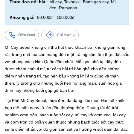
Thực đơn nổi bật:
Mì cay, Tokbokki, Bánh gạo cay, Mì
đen, Ramyeon
Khoảng giá:
50.000đ - 100.000đ
Điện thoại
Chỉ đường
Mì Cay Seoul không chỉ thu hút thực khách bởi không gian rộng
rãi, trang nhã mà còn mang đến một trải nghiệm ẩm thực đặc sắc
với phong cách Hàn Quốc đậm chất. Mỗi góc nhỏ tại đây đều
được chăm chút tỉ mỉ, từ cách bài trí bàn ghế cho đến những
điểm nhấn trang trí, tạo nên bầu không khí ấm cúng và thân
thiện, lý tưởng cho những buổi hẹn hò lãng mạn, sum họp gia
đình hay những buổi gặp gỡ bạn bè.
Tại Phố Mì Cay Seoul, thực đơn đa dạng các món Hàn sẽ khiến
bạn mê mẩn ngay từ lần đầu thưởng thức. Chúng tôi đã trải
nghiệm cơm trộn, bạch tuộc sốt cay, mì cay và cơm xèo. Mì cay
và cơm trộn có phần quen thuộc nhưng bạch tuộc sốt cay thực
sự là điểm nhấn với độ giòn sần sật và hương vị sốt đậm đà, đặc