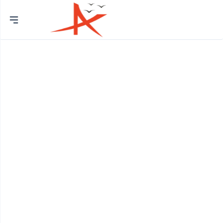
Chủ
đề
Trường Mầm Non
Phòng Khám Nhi
Thẩm Mỹ Viện
Quán Photocopy
Quán Gội Đầu
Phòng Khám Đa Khoa
Cửa Hàng Thiết Bị Vệ Sinh
Cửa Hàng Gạch Ốp Lát
Cửa Hàng Quà Tặng