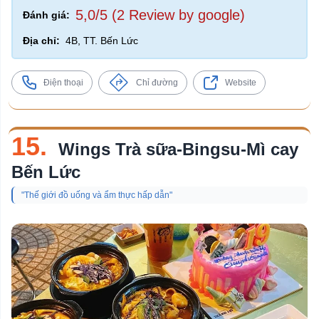
5,0/5 (2 Review by google)
Đánh giá:
Địa chỉ:
4B, TT. Bến Lức
Điện thoại
Chỉ đường
Website
15.
Wings Trà sữa-Bingsu-Mì cay
Bến Lức
"Thế giới đồ uống và ẩm thực hấp dẫn"