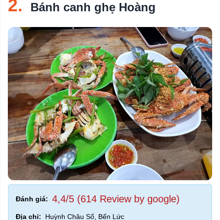
2.
Bánh canh ghẹ Hoàng
4,4/5 (614 Review by google)
Đánh giá:
Địa chỉ:
Huỳnh Châu Sổ, Bến Lức