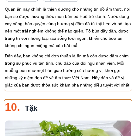
Quán ăn này chính là thiên đường cho những tín đồ ẩm thực, nơi
bạn sẽ được thưởng thức món bún bò Huế trứ danh. Nước dùng
cay nồng, hòa quyện cùng hương vị đậm đà từ thịt heo và bò, tạo
nên một trải nghiệm không thể nào quên. Tô bún đầy đặn, được
trang trí với những loại rau sống tươi ngon, khiến cho bữa ăn
không chỉ ngon miệng mà còn bắt mắt.
Đến đây, bạn không chỉ đơn thuần là ăn mà còn được đắm chìm
trong sự phục vụ tận tình, chu đáo của đội ngũ nhân viên. Mỗi
muỗng bún như một bản giao hưởng của hương vị, khơi gợi
những kỷ niệm đẹp đẽ về ẩm thực Việt Nam. Hãy đến và để vị
giác của bạn được thỏa sức khám phá những điều tuyệt vời nhất!
10.
Tặk