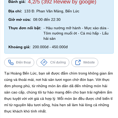
4,2/5 (392 Review by google)
Đánh giá:
Địa chỉ:
133 Đ. Phan Văn Mảng, Bến Lức
Giờ mở cửa:
08:00 đến 22:30
Thực đơn nổi bật:
- Hàu nướng mỡ hành - Mực xào dứa -
Tôm nướng muối ớt - Cá mú hấp - Lẩu
hải sản
Khoảng giá:
200.000đ - 450.000đ
Điện thoại
Chỉ đường
Website
Tại Hoàng Bến Lức, bạn sẽ được đắm chìm trong không gian ấm
cúng và thoải mái, nơi hải sản tươi ngon chờ đón bạn. Với thực
đơn phong phú, từ những món ăn dân dã đến những món hải
sản cao cấp, chúng tôi tự hào mang đến cho bạn trải nghiệm ẩm
thực tuyệt vời với giá cả hợp lý. Mỗi món ăn đều được chế biến tỉ
mỉ từ nguyên liệu tươi sống, hứa hẹn sẽ làm hài lòng cả những
thực khách khó tính nhất.