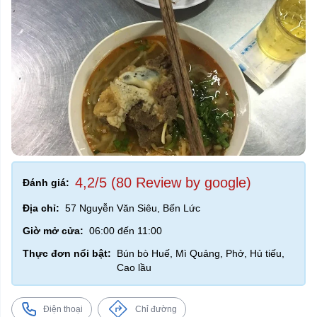
4,2/5 (80 Review by google)
Đánh giá:
Địa chỉ:
57 Nguyễn Văn Siêu, Bến Lức
Giờ mở cửa:
06:00 đến 11:00
Thực đơn nổi bật:
Bún bò Huế, Mì Quảng, Phở, Hủ tiếu,
Cao lầu
Điện thoại
Chỉ đường