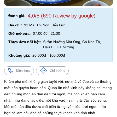
4,0/5 (690 Review by google)
Đánh giá:
Địa chỉ:
91 Mai Thị Non, Bến Lức
Giờ mở cửa:
07:00 đến 21:30
Thực đơn nổi bật:
Sườn Nướng Mật Ong, Cá Kho Tộ,
Đậu Hũ Gà Nướng
Khoảng giá:
20.000đ - 100.000đ
Điện thoại
Chỉ đường
Khám phá một không gian tuyệt vời, nơi mà vẻ đẹp và sự thoáng
mát hòa quyện hoàn hảo. Quán ăn nhỏ xinh này không chỉ mang
đến những món ăn dân dã tươi ngon, mà còn khiến bạn cảm
nhận như đang lạc giữa một khu vườn sinh thái đầy sức sống.
Mỗi món ăn đều được chế biến từ nguyên liệu tươi ngon, hứa
hẹn sẽ làm hài lòng cả những thực khách khó tính nhất.