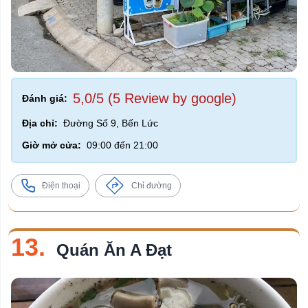
5,0/5 (5 Review by google)
Đánh giá:
Địa chỉ:
Đường Số 9, Bến Lức
Giờ mở cửa:
09:00 đến 21:00
Điện thoại
Chỉ đường
13.
Quán Ăn A Đạt