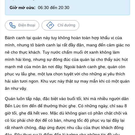
Giờ mở cửa:
06:30 đến 20:30
Điện thoại
Chỉ đường
Bánh canh tại quán này tuy không hoàn toàn hợp khẩu vị của
mình, nhưng tô bánh canh lại rất đầy đặn, mang đến cảm giác no
nê cho thực khách. Tuy nước chấm muối ớt xanh không làm
mình hài lòng, nhưng sự đông đúc của quán lại cho thấy sức hút
mạnh mẽ của món ăn nơi đây. Ngoài bánh canh ghẹ, quán còn
phục vụ lẩu ghẹ, một lựa chọn tuyệt vời cho những ai yêu thích
hải sản tươi ngon. Khu vực này thật sự may mắn khi có một quán
ăn như vậy.
Quán luôn tấp nập, đặc biệt vào buổi tối, khi mà nhiều người dân
Bến Lức tìm đến để thưởng thức ghẹ. Có những ngày, chỉ sau 8
giờ tối, ghẹ đã hết veo. Mặc dù không gian có phần chật chội và
có lúc phải chờ đợi để có bàn, nhưng tốc độ phục vụ tại đây lại
rất nhanh chóng, đáp ứng được nhu cầu của thực khách đông
đảo. Đây thực sự là điểm đến lý tưởng cho những tín đồ yêu