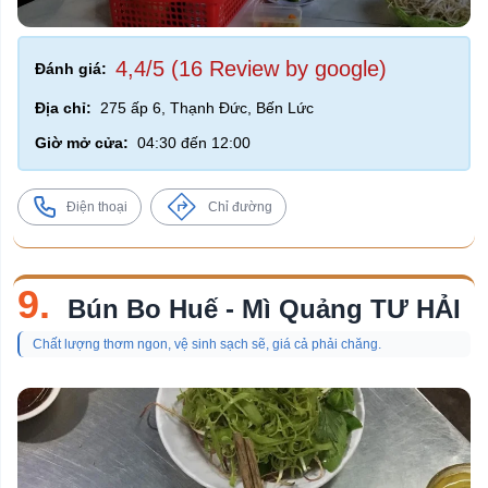
4,4/5 (16 Review by google)
Đánh giá:
Địa chỉ:
275 ấp 6, Thạnh Đức, Bến Lức
Giờ mở cửa:
04:30 đến 12:00
Điện thoại
Chỉ đường
9.
Bún Bo Huế - Mì Quảng TƯ HẢI
Chất lượng thơm ngon, vệ sinh sạch sẽ, giá cả phải chăng.