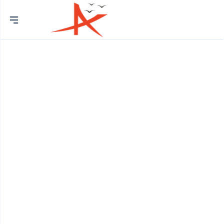
Chủ
đề
Trường Mầm Non
Phòng Khám Nhi
Thẩm Mỹ Viện
Quán Photocopy
Quán Gội Đầu
Phòng Khám Đa Khoa
Cửa Hàng Thiết Bị Vệ Sinh
Cửa Hàng Gạch Ốp Lát
Cửa Hàng Quà Tặng