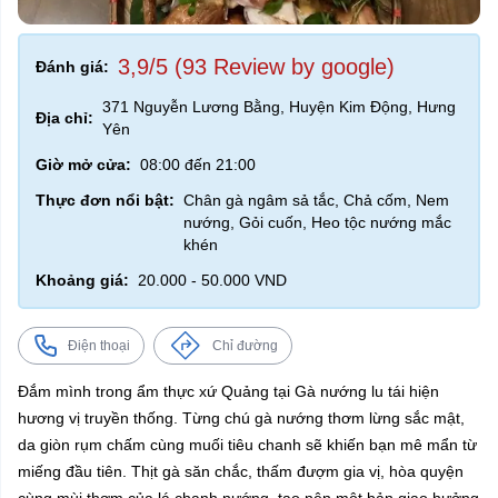
3,9/5 (93 Review by google)
Đánh giá:
371 Nguyễn Lương Bằng, Huyện Kim Động, Hưng
Địa chỉ:
Yên
Giờ mở cửa:
08:00 đến 21:00
Thực đơn nổi bật:
Chân gà ngâm sả tắc, Chả cốm, Nem
nướng, Gỏi cuốn, Heo tộc nướng mắc
khén
Khoảng giá:
20.000 - 50.000 VND
Điện thoại
Chỉ đường
Đắm mình trong ẩm thực xứ Quảng tại Gà nướng lu tái hiện
hương vị truyền thống. Từng chú gà nướng thơm lừng sắc mật,
da giòn rụm chấm cùng muối tiêu chanh sẽ khiến bạn mê mẩn từ
miếng đầu tiên. Thịt gà săn chắc, thấm đượm gia vị, hòa quyện