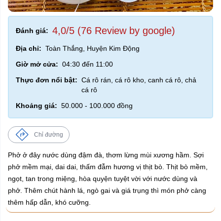
4,0/5 (76 Review by google)
Đánh giá:
Địa chỉ:
Toàn Thắng, Huyện Kim Động
Giờ mở cửa:
04:30 đến 11:00
Thực đơn nổi bật:
Cá rô rán, cá rô kho, canh cá rô, chả
cá rô
Khoảng giá:
50.000 - 100.000 đồng
Chỉ đường
Phở ở đây nước dùng đậm đà, thơm lừng mùi xương hầm. Sợi
phở mềm mại, dai dai, thấm đẫm hương vị thịt bò. Thịt bò mềm,
ngọt, tan trong miệng, hòa quyện tuyệt vời với nước dùng và
phở. Thêm chút hành lá, ngò gai và giá trụng thì món phở càng
thêm hấp dẫn, khó cưỡng.