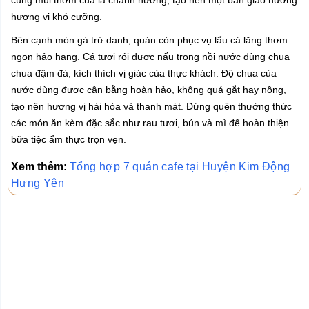
cùng mùi thơm của lá chanh nướng, tạo nên một bản giao hưởng
hương vị khó cưỡng.
Bên cạnh món gà trứ danh, quán còn phục vụ lẩu cá lăng thơm
ngon hảo hạng. Cá tươi rói được nấu trong nồi nước dùng chua
chua đậm đà, kích thích vị giác của thực khách. Độ chua của
nước dùng được cân bằng hoàn hảo, không quá gắt hay nồng,
tạo nên hương vị hài hòa và thanh mát. Đừng quên thưởng thức
các món ăn kèm đặc sắc như rau tươi, bún và mì để hoàn thiện
bữa tiệc ẩm thực trọn vẹn.
Xem thêm:
Tổng hợp 7 quán cafe tại Huyện Kim Động
Hưng Yên