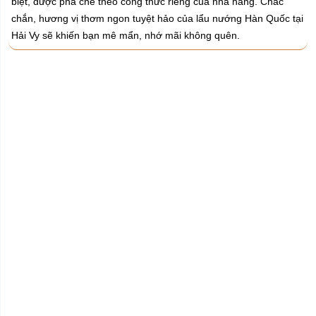
biệt, được pha chế theo công thức riêng của nhà hàng. Chắc
chắn, hương vị thơm ngon tuyệt hảo của lẩu nướng Hàn Quốc tại
Hải Vy sẽ khiến bạn mê mẩn, nhớ mãi không quên.