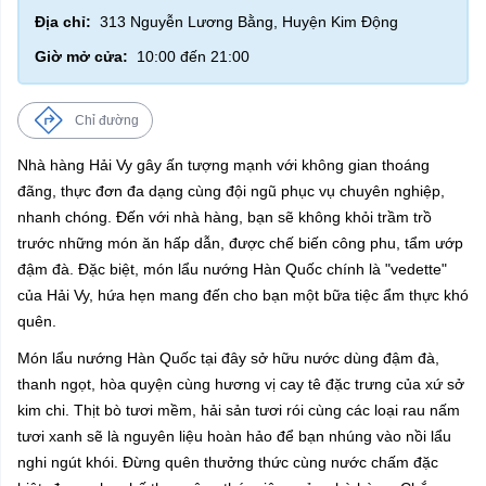
Địa chỉ:
313 Nguyễn Lương Bằng, Huyện Kim Động
Giờ mở cửa:
10:00 đến 21:00
Chỉ đường
Nhà hàng Hải Vy gây ấn tượng mạnh với không gian thoáng
đãng, thực đơn đa dạng cùng đội ngũ phục vụ chuyên nghiệp,
nhanh chóng. Đến với nhà hàng, bạn sẽ không khỏi trầm trồ
trước những món ăn hấp dẫn, được chế biến công phu, tẩm ướp
đậm đà. Đặc biệt, món lẩu nướng Hàn Quốc chính là "vedette"
của Hải Vy, hứa hẹn mang đến cho bạn một bữa tiệc ẩm thực khó
quên.
Món lẩu nướng Hàn Quốc tại đây sở hữu nước dùng đậm đà,
thanh ngọt, hòa quyện cùng hương vị cay tê đặc trưng của xứ sở
kim chi. Thịt bò tươi mềm, hải sản tươi rói cùng các loại rau nấm
tươi xanh sẽ là nguyên liệu hoàn hảo để bạn nhúng vào nồi lẩu
nghi ngút khói. Đừng quên thưởng thức cùng nước chấm đặc