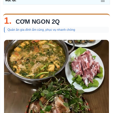
Mục lục
1.
CƠM NGON 2Q
Quán ăn gia đình ấm cúng, phục vụ nhanh chóng