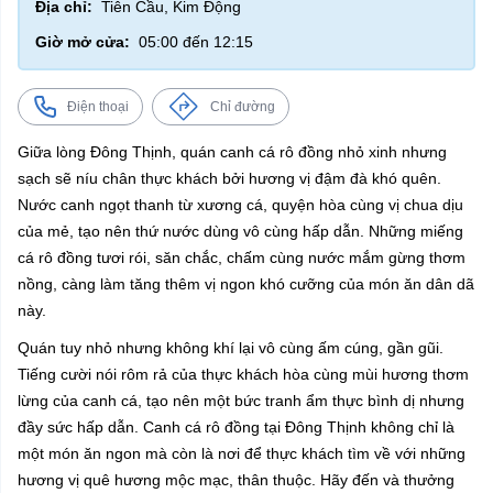
Địa chỉ:
Tiên Cầu, Kim Động
Giờ mở cửa:
05:00 đến 12:15
Điện thoại
Chỉ đường
Giữa lòng Đông Thịnh, quán canh cá rô đồng nhỏ xinh nhưng
sạch sẽ níu chân thực khách bởi hương vị đậm đà khó quên.
Nước canh ngọt thanh từ xương cá, quyện hòa cùng vị chua dịu
của mẻ, tạo nên thứ nước dùng vô cùng hấp dẫn. Những miếng
cá rô đồng tươi rói, săn chắc, chấm cùng nước mắm gừng thơm
nồng, càng làm tăng thêm vị ngon khó cưỡng của món ăn dân dã
này.
Quán tuy nhỏ nhưng không khí lại vô cùng ấm cúng, gần gũi.
Tiếng cười nói rôm rả của thực khách hòa cùng mùi hương thơm
lừng của canh cá, tạo nên một bức tranh ẩm thực bình dị nhưng
đầy sức hấp dẫn. Canh cá rô đồng tại Đông Thịnh không chỉ là
một món ăn ngon mà còn là nơi để thực khách tìm về với những
hương vị quê hương mộc mạc, thân thuộc. Hãy đến và thưởng