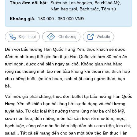
Thực đơn nổi bật:
Sườn bò Los Angeles, Ba chỉ bò Mỹ,
Nầm heo tươi, Bạch tuộc, Tôm sú
Khoảng giá:
150.000 - 350.000 VNĐ
Điện thoại
Chỉ đường
Website
Đến với Lẩu nướng Hàn Quốc Hưng Yên, thực khách sẽ được
đắm mình trong thế giới ẩm thực Hàn Quốc với hơn 80 món ăn
tươi ngon, được chế biến ngay tại chỗ. Không gian nhà hàng
rộng rãi, thoáng mát, tạo nên bầu không khí thoải mái, thích hợp
cho những buổi tiệc liên hoan, sinh nhật cùng người thân, bạn
bè.
Với mức giá phải chăng, thực đơn buffet tại Lẩu nướng Hàn Quốc
Hưng Yên sẽ khiến bạn hài lòng bởi sự đa dạng và chất lượng
tuyệt hảo. Từ các loại thịt nướng thơm lừng như ba chỉ bò Mỹ,
sườn non heo, đến những món hải sản tươi rói như tôm, mực,
bạch tuộc, cùng các món ăn kèm hấp dẫn như cơm trộn, kim chi,
salad... Tất cả sẽ mang đến cho bạn một bữa tiệc ẩm thực Hàn