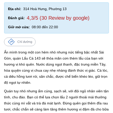
Địa chỉ:
314 Hoà Hưng, Phường 13
4,3/5 (30 Review by google)
Đánh giá:
Giờ mở cửa:
08:00 đến 22:00
Chỉ đường
Ẩn mình trong một con hẻm nhỏ nhưng nức tiếng bậc nhất Sài
Gòn, quán Lẩu Cá 143 sẽ thỏa mãn cơn thèm lẩu của bạn với
hương vị khó quên. Nước dùng ngọt thanh, đặc trưng miền Tây,
hòa quyện cùng vị chua cay nhẹ nhàng đánh thức vị giác. Cá lóc,
cá diêu hồng tươi rói, săn chắc, được chế biến khéo léo, giữ trọn
độ ngọt tự nhiên.
Quán tuy nhỏ nhưng ấm cúng, sạch sẽ, với đội ngũ nhân viên tận
tình, chu đáo. Bạn có thể lựa chọn lẩu 2 người thoải mái thưởng
thức cùng mì vắt và trà đá mát lạnh. Đừng quên gọi thêm đĩa rau
tươi, chắc chắn sẽ càng làm tăng thêm hương vị đậm đà cho bữa