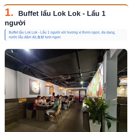
1.
Buffet lẩu Lok Lok - Lẩu 1
người
Buffet lẩu Lok Lok - Lẩu 1 người với hương vị thơm ngon, đa dạng,
nước lẩu đậm đà,食材 tươi ngon