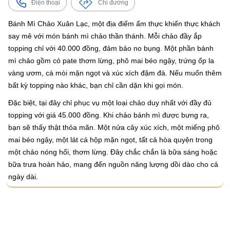
Điện thoại
Chỉ đường
Bánh Mì Chảo Xuân Lạc, một địa điểm ẩm thực khiến thực khách
say mê với món bánh mì chảo thần thánh. Mỗi chảo đầy ắp
topping chỉ với 40.000 đồng, đảm bảo no bụng. Một phần bánh
mì chảo gồm có pate thơm lừng, phô mai béo ngậy, trứng ốp la
vàng ươm, cá mòi mặn ngọt và xúc xích đậm đà. Nếu muốn thêm
bất kỳ topping nào khác, bạn chỉ cần dặn khi gọi món.
Đặc biệt, tại đây chỉ phục vụ một loại chảo duy nhất với đầy đủ
topping với giá 45.000 đồng. Khi chảo bánh mì được bưng ra,
bạn sẽ thấy thật thỏa mãn. Một nửa cây xúc xích, một miếng phô
mai béo ngậy, một lát cá hộp mặn ngọt, tất cả hòa quyện trong
một chảo nóng hổi, thơm lừng. Đây chắc chắn là bữa sáng hoặc
bữa trưa hoàn hảo, mang đến nguồn năng lượng dồi dào cho cả
ngày dài.