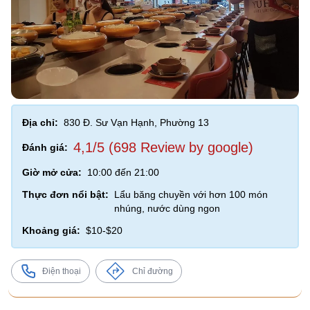
Địa chỉ:
830 Đ. Sư Vạn Hạnh, Phường 13
4,1/5 (698 Review by google)
Đánh giá:
Giờ mở cửa:
10:00 đến 21:00
Thực đơn nổi bật:
Lẩu băng chuyền với hơn 100 món
nhúng, nước dùng ngon
Khoảng giá:
$10-$20
Điện thoại
Chỉ đường