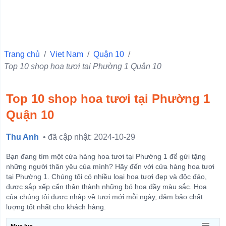
Quận 10
Quận 6
Quận Ba Đình
Trang chủ
/
Viet Nam
/
Quận 10
/
Top 10 shop hoa tươi tại Phường 1 Quận 10
Quận 11
Quận 1
Top 10 shop hoa tươi tại Phường 1
Quận 4
Quận 10
Quận 3
Quận 5
Thu Anh
• đã cập nhật: 2024-10-29
Quận Hà Đông
Bạn đang tìm một cửa hàng hoa tươi tại Phường 1 để gửi tặng
Quận Đống Đa
những người thân yêu của mình? Hãy đến với cửa hàng hoa tươi
tại Phường 1. Chúng tôi có nhiều loại hoa tươi đẹp và độc đáo,
Quận Hai Bà Trưng
được sắp xếp cẩn thận thành những bó hoa đầy màu sắc. Hoa
của chúng tôi được nhập về tươi mới mỗi ngày, đảm bảo chất
Quận Hoàn Kiếm
lượng tốt nhất cho khách hàng.
View more