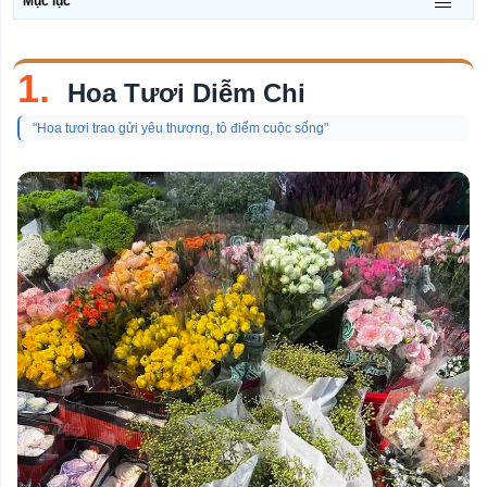
Mục lục
Chủ
đề
Quán Nhậu
1.
Hoa Tươi Diễm Chi
Quán Nướng
"Hoa tươi trao gửi yêu thương, tô điểm cuộc sống"
Phòng Khám Da Liễu
Quán Bún Bò Huế
Quán Mì Quảng
Bảo Tàng
Chợ
Công Viên
Nhà Thờ
Khu Vui Chơi Cho Trẻ Em