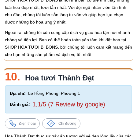
SHOP HOA TƯƠI BI BONS là nơi mà bạn có thể tìm thấy những
loài hoa đẹp nhất, tươi tắn nhất. Với đội ngũ nhân viên tận tình
chu đáo, chúng tôi luôn sẵn lòng tư vấn và giúp bạn lựa chọn
được những bó hoa ưng ý nhất.
Ngoài ra, chúng tôi còn cung cấp dịch vụ giao hoa tận nơi nhanh
chóng và tiện lợi. Bạn có thể hoàn toàn yên tâm khi đặt hoa tại
SHOP HOA TƯƠI BI BONS, bởi chúng tôi luôn cam kết mang đến
cho bạn những sản phẩm và dịch vụ tốt nhất.
10.
Hoa tươi Thành Đạt
Địa chỉ:
Lê Hồng Phong, Phường 1
1,1/5 (7 Review by google)
Đánh giá:
Điện thoại
Chỉ đường
Hoa Thành Đạt thực sự gây ấn tượng với vẻ đẹp lộng lẫy của các