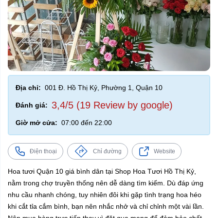
Địa chỉ:
001 Đ. Hồ Thị Kỷ, Phường 1, Quận 10
3,4/5 (19 Review by google)
Đánh giá:
Giờ mở cửa:
07:00 đến 22:00
Điện thoại
Chỉ đường
Website
Hoa tươi Quận 10 giá bình dân tại Shop Hoa Tươi Hồ Thị Kỷ,
nằm trong chợ truyền thống nên dễ dàng tìm kiếm. Dù đáp ứng
nhu cầu nhanh chóng, tuy nhiên đôi khi gặp tình trạng hoa héo
khi cắt tỉa cắm bình, bạn nên nhắc nhở và chỉ chỉnh một vài lần.