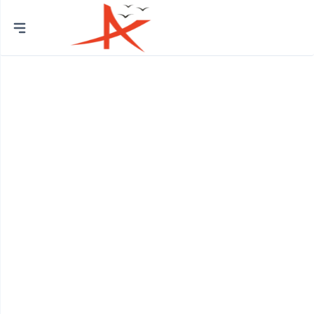
Thành
phố
Quận Bình Tân
Huyện Bình Chánh
Quận 12
Quận Bình Thạnh
Quận 8
Huyện Củ Chi
Quận Bắc Từ Liêm
Quận 7
Quận Cầu Giấy