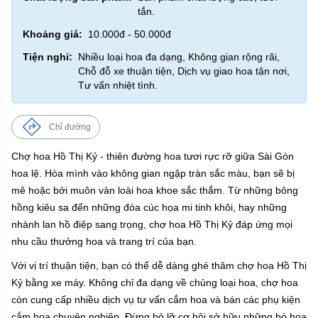
tắn.
Khoảng giá:
10.000đ - 50.000đ
Tiện nghi:
Nhiều loại hoa đa dạng, Không gian rộng rãi,
Chỗ đỗ xe thuận tiện, Dịch vụ giao hoa tận nơi,
Tư vấn nhiệt tình.
Chỉ đường
Chợ hoa Hồ Thị Kỷ - thiên đường hoa tươi rực rỡ giữa Sài Gòn
hoa lệ. Hòa mình vào không gian ngập tràn sắc màu, bạn sẽ bị
mê hoặc bởi muôn vàn loài hoa khoe sắc thắm. Từ những bông
hồng kiêu sa đến những đóa cúc họa mi tinh khôi, hay những
nhành lan hồ điệp sang trọng, chợ hoa Hồ Thị Kỷ đáp ứng mọi
nhu cầu thưởng hoa và trang trí của bạn.
Với vị trí thuận tiện, bạn có thể dễ dàng ghé thăm chợ hoa Hồ Thị
Kỷ bằng xe máy. Không chỉ đa dạng về chủng loại hoa, chợ hoa
còn cung cấp nhiều dịch vụ tư vấn cắm hoa và bán các phụ kiện
cắm hoa chuyên nghiệp. Đừng bỏ lỡ cơ hội sở hữu những bó hoa