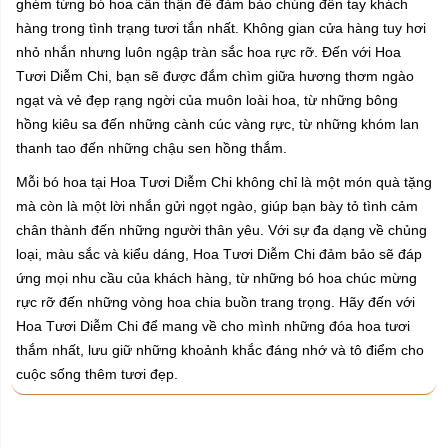
ghém từng bó hoa cẩn thận để đảm bảo chúng đến tay khách
hàng trong tình trạng tươi tắn nhất. Không gian cửa hàng tuy hơi
nhỏ nhắn nhưng luôn ngập tràn sắc hoa rực rỡ. Đến với Hoa
Tươi Diễm Chi, bạn sẽ được đắm chìm giữa hương thơm ngào
ngạt và vẻ đẹp rạng ngời của muôn loài hoa, từ những bông
hồng kiêu sa đến những cành cúc vàng rực, từ những khóm lan
thanh tao đến những chậu sen hồng thắm.
Mỗi bó hoa tại Hoa Tươi Diễm Chi không chỉ là một món quà tặng
mà còn là một lời nhắn gửi ngọt ngào, giúp bạn bày tỏ tình cảm
chân thành đến những người thân yêu. Với sự đa dạng về chủng
loại, màu sắc và kiểu dáng, Hoa Tươi Diễm Chi đảm bảo sẽ đáp
ứng mọi nhu cầu của khách hàng, từ những bó hoa chúc mừng
rực rỡ đến những vòng hoa chia buồn trang trọng. Hãy đến với
Hoa Tươi Diễm Chi để mang về cho mình những đóa hoa tươi
thắm nhất, lưu giữ những khoảnh khắc đáng nhớ và tô điểm cho
cuộc sống thêm tươi đẹp.