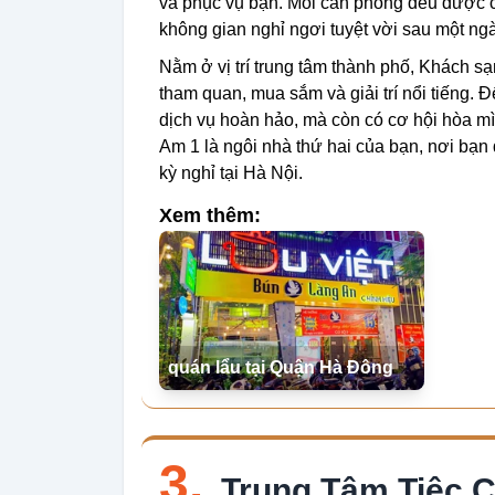
và phục vụ bạn. Mỗi căn phòng đều được c
không gian nghỉ ngơi tuyệt vời sau một ng
Nằm ở vị trí trung tâm thành phố, Khách s
tham quan, mua sắm và giải trí nổi tiếng.
dịch vụ hoàn hảo, mà còn có cơ hội hòa m
Am 1 là ngôi nhà thứ hai của bạn, nơi bạn 
kỳ nghỉ tại Hà Nội.
Xem thêm:
quán lẩu tại Quận Hà Đông
3.
Trung Tâm Tiệc 