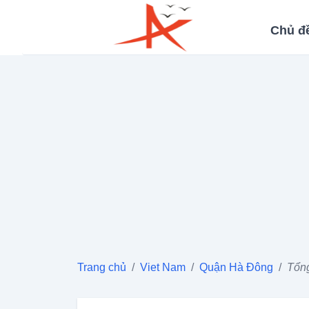
Chủ đ
Trang chủ
/
Viet Nam
/
Quận Hà Đông
/
Tổng