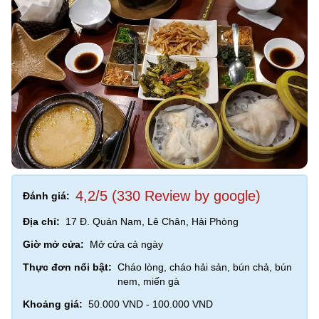
4,2/5 (330 Review by google)
Đánh giá:
Địa chỉ:
17 Đ. Quán Nam, Lê Chân, Hải Phòng
Giờ mở cửa:
Mở cửa cả ngày
Thực đơn nổi bật:
Cháo lòng, cháo hải sản, bún chả, bún
nem, miến gà
Khoảng giá:
50.000 VND - 100.000 VND