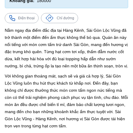
Khoảng giá:
180000
Điện thoại
Chỉ đường
Nằm ngay địa điểm đắc địa tại Hàng Kênh, Sài Gòn Lộc Vũng đã
trở thành một điểm đến ẩm thực không thể bỏ qua. Quán ăn này
nổi tiếng với món cơm tấm trứ danh Sài Gòn, mang đến hương vị
đặc trưng khó quên. Từng hạt cơm tơi xốp, thấm đẫm nước cốt
dừa, kết hợp hài hòa với đủ loại topping hấp dẫn như sườn
nướng, bì chả, trứng ốp la tạo nên một bữa ăn thịnh soạn, tròn vị.
Với không gian thoáng mát, sạch sẽ và giá cả hợp lý, Sài Gòn
Lộc Vũng luôn thu hút thực khách từ khắp nơi. Đến đây, bạn
không chỉ được thưởng thức món cơm tấm ngon nức tiếng mà
còn có thể trải nghiệm phong cách phục vụ tận tình, chu đáo. Mỗi
món ăn đều được chế biến tỉ mỉ, đảm bảo chất lượng tươi ngon,
mang đến cho bạn những khoảnh khắc ẩm thực tuyệt vời. Sài
Gòn Lộc Vũng - Hàng Kênh, nơi hương vị Sài Gòn được tái hiện
trọn vẹn trong từng hạt cơm tấm.