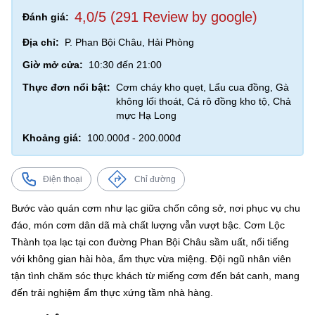
4,0/5 (291 Review by google)
Đánh giá:
Địa chỉ:
P. Phan Bội Châu, Hải Phòng
Giờ mở cửa:
10:30 đến 21:00
Thực đơn nổi bật:
Cơm cháy kho quẹt, Lẩu cua đồng, Gà
không lối thoát, Cá rô đồng kho tộ, Chả
mực Hạ Long
Khoảng giá:
100.000đ - 200.000đ
Điện thoại
Chỉ đường
Bước vào quán cơm như lạc giữa chốn công sở, nơi phục vụ chu
đáo, món cơm dân dã mà chất lượng vẫn vượt bậc. Cơm Lộc
Thành tọa lạc tại con đường Phan Bội Châu sầm uất, nổi tiếng
với không gian hài hòa, ẩm thực vừa miệng. Đội ngũ nhân viên
tận tình chăm sóc thực khách từ miếng cơm đến bát canh, mang
đến trải nghiệm ẩm thực xứng tầm nhà hàng.