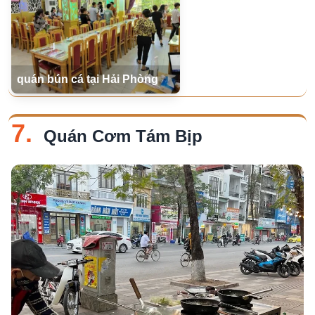
quán bún cá tại Hải Phòng
7.
Quán Cơm Tám Bịp