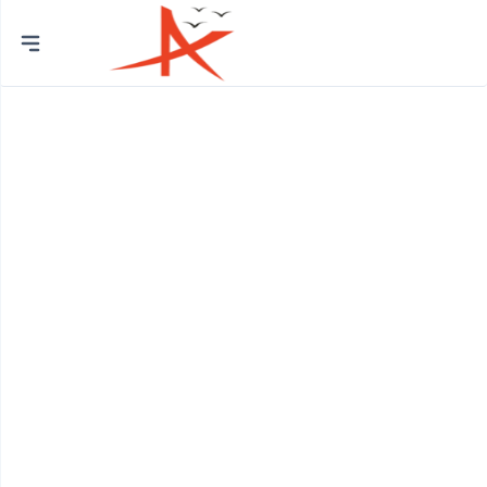
Thành
phố
Quận Bình Tân
Huyện Bình Chánh
Quận 12
Quận Bình Thạnh
Quận 8
Huyện Củ Chi
Quận Bắc Từ Liêm
Quận 7
Quận Cầu Giấy