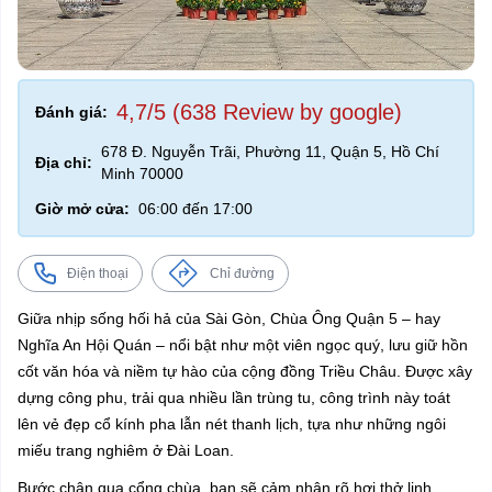
4,7/5 (638 Review by google)
Đánh giá:
678 Đ. Nguyễn Trãi, Phường 11, Quận 5, Hồ Chí
Địa chỉ:
Minh 70000
Giờ mở cửa:
06:00 đến 17:00
Điện thoại
Chỉ đường
Giữa nhịp sống hối hả của Sài Gòn, Chùa Ông Quận 5 – hay
Nghĩa An Hội Quán – nổi bật như một viên ngọc quý, lưu giữ hồn
cốt văn hóa và niềm tự hào của cộng đồng Triều Châu. Được xây
dựng công phu, trải qua nhiều lần trùng tu, công trình này toát
lên vẻ đẹp cổ kính pha lẫn nét thanh lịch, tựa như những ngôi
miếu trang nghiêm ở Đài Loan.
Bước chân qua cổng chùa, bạn sẽ cảm nhận rõ hơi thở linh