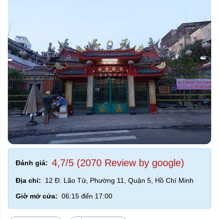
4,7/5 (2070 Review by google)
Đánh giá:
Địa chỉ:
12 Đ. Lão Tử, Phường 11, Quận 5, Hồ Chí Minh
Giờ mở cửa:
06:15 đến 17:00