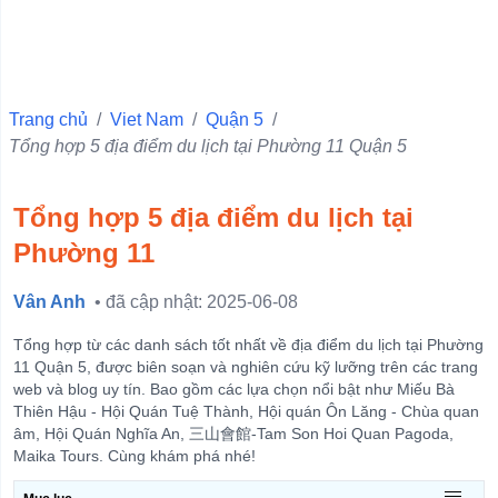
Quận 10
Quận 6
Quận Ba Đình
Trang chủ
/
Viet Nam
/
Quận 5
/
Tổng hợp 5 địa điểm du lịch tại Phường 11 Quận 5
Quận 11
Quận 1
Tổng hợp 5 địa điểm du lịch tại
Quận 4
Phường 11
Quận 3
Quận 5
Vân Anh
• đã cập nhật: 2025-06-08
Quận Hà Đông
Tổng hợp từ các danh sách tốt nhất về địa điểm du lịch tại Phường
Quận Đống Đa
11 Quận 5, được biên soạn và nghiên cứu kỹ lưỡng trên các trang
web và blog uy tín. Bao gồm các lựa chọn nổi bật như Miếu Bà
Quận Hai Bà Trưng
Thiên Hậu - Hội Quán Tuệ Thành, Hội quán Ôn Lăng - Chùa quan
âm, Hội Quán Nghĩa An, 三山會館-Tam Son Hoi Quan Pagoda,
Quận Hoàn Kiếm
Maika Tours. Cùng khám phá nhé!
View more