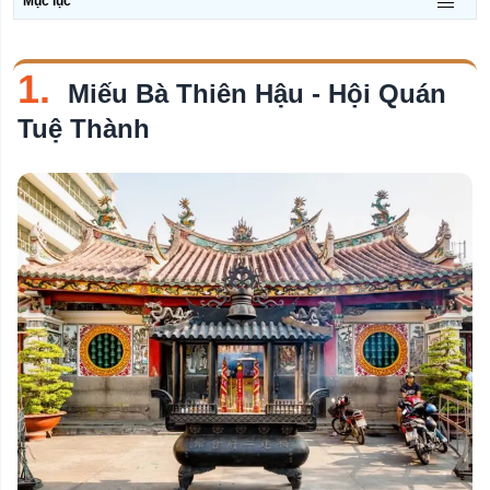
Mục lục
Chủ
đề
Quán Nhậu
1.
Miếu Bà Thiên Hậu - Hội Quán
Quán Nướng
Tuệ Thành
Phòng Khám Da Liễu
Quán Bún Bò Huế
Quán Mì Quảng
Bảo Tàng
Chợ
Công Viên
Nhà Thờ
Khu Vui Chơi Cho Trẻ Em