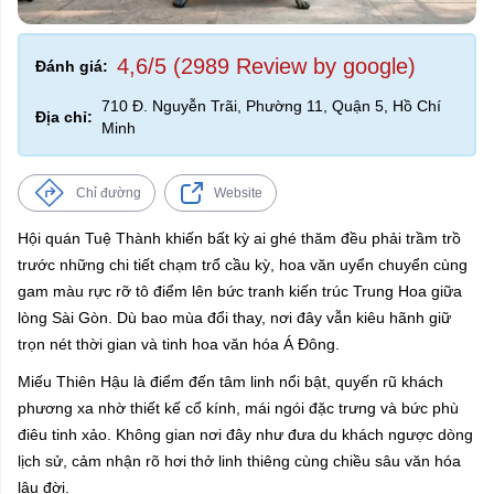
4,6/5 (2989 Review by google)
Đánh giá:
710 Đ. Nguyễn Trãi, Phường 11, Quận 5, Hồ Chí
Địa chỉ:
Minh
Chỉ đường
Website
Hội quán Tuệ Thành khiến bất kỳ ai ghé thăm đều phải trầm trồ
trước những chi tiết chạm trổ cầu kỳ, hoa văn uyển chuyển cùng
gam màu rực rỡ tô điểm lên bức tranh kiến trúc Trung Hoa giữa
lòng Sài Gòn. Dù bao mùa đổi thay, nơi đây vẫn kiêu hãnh giữ
trọn nét thời gian và tinh hoa văn hóa Á Đông.
Miếu Thiên Hậu là điểm đến tâm linh nổi bật, quyến rũ khách
phương xa nhờ thiết kế cổ kính, mái ngói đặc trưng và bức phù
điêu tinh xảo. Không gian nơi đây như đưa du khách ngược dòng
lịch sử, cảm nhận rõ hơi thở linh thiêng cùng chiều sâu văn hóa
lâu đời.