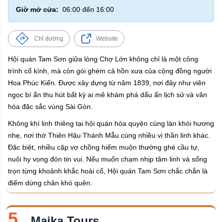
Giờ mở cửa:
06:00 đến 16:00
Chỉ đường
Website
Hội quán Tam Sơn giữa lòng Chợ Lớn không chỉ là một công
trình cổ kính, mà còn gói ghém cả hồn xưa của cộng đồng người
Hoa Phúc Kiến. Được xây dựng từ năm 1839, nơi đây như viên
ngọc bí ẩn thu hút bất kỳ ai mê khám phá dấu ấn lịch sử và văn
hóa đặc sắc vùng Sài Gòn.
Không khí linh thiêng tại hội quán hòa quyện cùng làn khói hương
nhẹ, nơi thờ Thiên Hậu Thánh Mẫu cùng nhiều vị thần linh khác.
Đặc biệt, nhiều cặp vợ chồng hiếm muộn thường ghé cầu tự,
nuôi hy vọng đón tin vui. Nếu muốn chạm nhịp tâm linh và sống
trọn từng khoảnh khắc hoài cổ, Hội quán Tam Sơn chắc chắn là
điểm dừng chân khó quên.
5.
Maika Tours