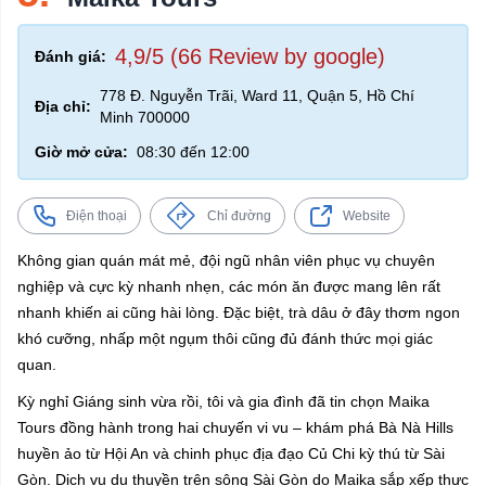
4,9/5 (66 Review by google)
Đánh giá:
778 Đ. Nguyễn Trãi, Ward 11, Quận 5, Hồ Chí
Địa chỉ:
Minh 700000
Giờ mở cửa:
08:30 đến 12:00
Điện thoại
Chỉ đường
Website
Không gian quán mát mẻ, đội ngũ nhân viên phục vụ chuyên
nghiệp và cực kỳ nhanh nhẹn, các món ăn được mang lên rất
nhanh khiến ai cũng hài lòng. Đặc biệt, trà dâu ở đây thơm ngon
khó cưỡng, nhấp một ngụm thôi cũng đủ đánh thức mọi giác
quan.
Kỳ nghỉ Giáng sinh vừa rồi, tôi và gia đình đã tin chọn Maika
Tours đồng hành trong hai chuyến vi vu – khám phá Bà Nà Hills
huyền ảo từ Hội An và chinh phục địa đạo Củ Chi kỳ thú từ Sài
Gòn. Dịch vụ du thuyền trên sông Sài Gòn do Maika sắp xếp thực