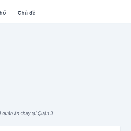
hố
Chủ đề
 quán ăn chay tại Quận 3