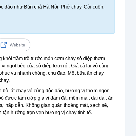
c đáo như Bún chả Hà Nội, Phở chay, Gỏi cuốn,
Website
 khỏi trầm trồ trước món cơm cháy sò điệp thơm
vị ngọt béo của sò điệp tươi rói. Giá cả lại vô cùng
, phục vụ nhanh chóng, chu đáo. Một bữa ăn chay
chay.
 bò lát chay vô cùng độc đáo, hương vị thơm ngon
 bò được tẩm ướp gia vị đậm đà, mềm mại, dai dai, ăn
ự hấp dẫn. Không gian quán thoáng mát, sạch sẽ,
h tận hưởng trọn vẹn hương vị chay tinh tế.