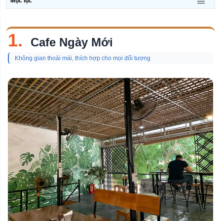
Mục lục
Chủ
đề
Quán Bar
1.
Cafe Ngày Mới
Quán Cơm
Không gian thoải mái, thích hợp cho mọi đối tượng
Nhà Hàng
Quán Cafe
Quán Cafe Yên Tĩnh
Shop Hoa Tươi
Quán Kem
Quán Lẩu
Nhà Hàng Buffet
Quán Ăn Sáng