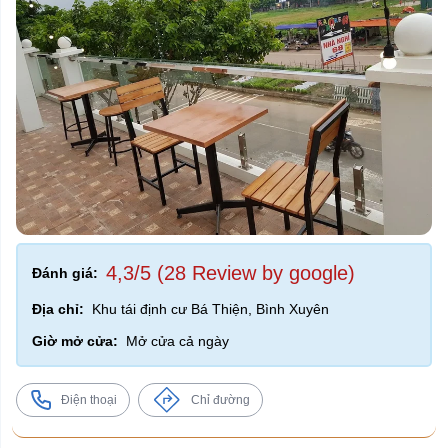
4,3/5 (28 Review by google)
Đánh giá:
Địa chỉ:
Khu tái định cư Bá Thiện, Bình Xuyên
Giờ mở cửa:
Mở cửa cả ngày
Điện thoại
Chỉ đường