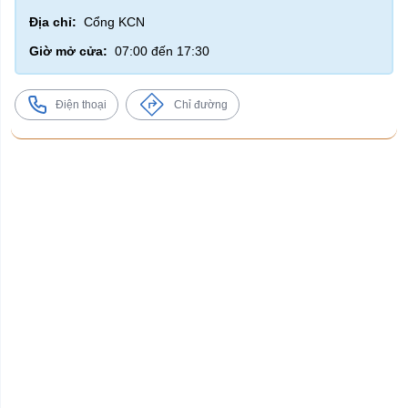
Địa chỉ:
Cổng KCN
Giờ mở cửa:
07:00 đến 17:30
Điện thoại
Chỉ đường