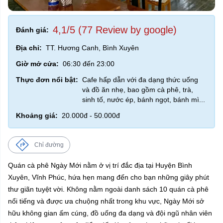
4,1/5 (77 Review by google)
Đánh giá:
Địa chỉ:
TT. Hương Canh, Bình Xuyên
Giờ mở cửa:
06:30 đến 23:00
Thực đơn nổi bật:
Cafe hấp dẫn với đa dạng thức uống
và đồ ăn nhẹ, bao gồm cà phê, trà,
sinh tố, nước ép, bánh ngọt, bánh mì...
Khoảng giá:
20.000đ - 50.000đ
Chỉ đường
Quán cà phê Ngày Mới nằm ở vị trí đắc địa tại Huyện Bình
Xuyên, Vĩnh Phúc, hứa hẹn mang đến cho bạn những giây phút
thư giãn tuyệt vời. Không nằm ngoài danh sách 10 quán cà phê
nổi tiếng và được ưa chuộng nhất trong khu vực, Ngày Mới sở
hữu không gian ấm cúng, đồ uống đa dạng và đội ngũ nhân viên