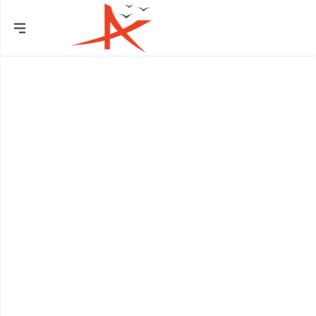
Thành
phố
Quận Bình Tân
Huyện Bình Chánh
Quận 12
Quận Bình Thạnh
Quận 8
Huyện Củ Chi
Quận Bắc Từ Liêm
Quận 7
Quận Cầu Giấy