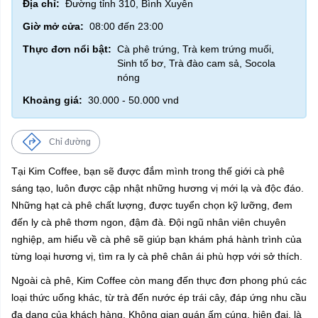
Địa chỉ:
Đường tỉnh 310, Bình Xuyên
Giờ mở cửa:
08:00 đến 23:00
Thực đơn nổi bật:
Cà phê trứng, Trà kem trứng muối,
Sinh tố bơ, Trà đào cam sả, Socola
nóng
Khoảng giá:
30.000 - 50.000 vnd
Chỉ đường
Tại Kim Coffee, bạn sẽ được đắm mình trong thế giới cà phê
sáng tạo, luôn được cập nhật những hương vị mới lạ và độc đáo.
Những hạt cà phê chất lượng, được tuyển chọn kỹ lưỡng, đem
đến ly cà phê thơm ngon, đậm đà. Đội ngũ nhân viên chuyên
nghiệp, am hiểu về cà phê sẽ giúp bạn khám phá hành trình của
từng loại hương vị, tìm ra ly cà phê chân ái phù hợp với sở thích.
Ngoài cà phê, Kim Coffee còn mang đến thực đơn phong phú các
loại thức uống khác, từ trà đến nước ép trái cây, đáp ứng nhu cầu
đa dạng của khách hàng. Không gian quán ấm cúng, hiện đại, là