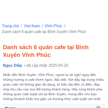
Quận 10
Quận 6
Quận Ba Đình
Trang chủ
/
Viet Nam
/
Vĩnh Phúc
/
Danh sách 6 quán cafe tại Bình Xuyên Vĩnh Phúc
Quận 11
Quận 1
Danh sách 6 quán cafe tại Bình
Quận 4
Xuyên Vĩnh Phúc
Quận 3
Quận 5
Ngọc Diệp
• đã cập nhật: 2025-05-20
Quận Hà Đông
Nhắc đến Bình Xuyên, Vĩnh Phúc, người ta sẽ nghĩ ngay đến
Quận Đống Đa
những hương vị cafe thơm ngon, đặc biệt. Nơi đây tập trung nhiều
quán cafe với không gian đa dạng, từ hiện đại đến cổ điển, đáp
Quận Hai Bà Trưng
ứng nhu cầu của mọi đối tượng khách hàng. Hãy cùng khám phá
những quán cafe tuyệt vời tại Bình Xuyên, mang đến cho bạn
Quận Hoàn Kiếm
những khoảnh khắc thư giãn và thưởng thức cafe tuyệt vời nhất.
View more