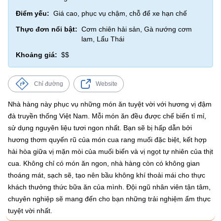
Điểm yếu:
Giá cao, phục vụ chậm, chỗ để xe hạn chế
Thực đơn nổi bật:
Cơm chiên hải sản, Gà nướng cơm
lam, Lẩu Thái
Khoảng giá:
$$
Chỉ đường
Website
Nhà hàng này phục vụ những món ăn tuyệt vời với hương vị đậm
đà truyền thống Việt Nam. Mỗi món ăn đều được chế biến tỉ mỉ,
sử dụng nguyên liệu tươi ngon nhất. Bạn sẽ bị hấp dẫn bởi
hương thơm quyến rũ của món cua rang muối đặc biệt, kết hợp
hài hòa giữa vị mặn mòi của muối biển và vị ngọt tự nhiên của thịt
cua. Không chỉ có món ăn ngon, nhà hàng còn có không gian
thoáng mát, sạch sẽ, tạo nên bầu không khí thoải mái cho thực
khách thưởng thức bữa ăn của mình. Đội ngũ nhân viên tận tâm,
chuyên nghiệp sẽ mang đến cho bạn những trải nghiệm ẩm thực
tuyệt vời nhất.