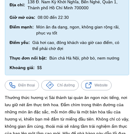
138 Đ. Nam Kỳ Khởi Nghĩa, Bến Nghé, Quận 1,
Địa chỉ:
Thành phố Hồ Chí Minh 700000
Giờ mở cửa:
08:00 đến 22:30
Điểm mạnh:
Món ăn đa dạng, ngon, không gian rộng rãi,
phục vụ tốt
Điểm yếu:
Giá hơi cao, đông khách vào giờ cao điểm, có
thể phải chờ đợi
Thực đơn nổi bật:
Bún chả Hà Nội, phở bò, nem nướng
Khoảng giá:
$$
Điện thoại
Chỉ đường
Website
Thưởng thức hương vị Sài thành tại quán ăn ngon nức tiếng, nơi
lưu giữ nét ẩm thực tinh hoa. Đắm chìm trong thiên đường của
những món ăn đặc sắc, mỗi món đều là một bản hòa tấu của
hương vị, khiến bạn mê đắm từ miếng đầu tiên. Không chỉ có vậy,
không gian ấm cúng, thoải mái sẽ nâng tầm trải nghiệm ẩm thực
của bạn lên một tầm cao mới. Hãy để nhà hàng này dẫn lối đưa