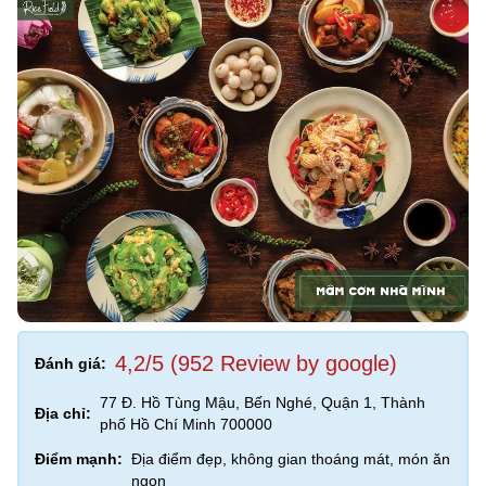
4,2/5 (952 Review by google)
Đánh giá:
77 Đ. Hồ Tùng Mậu, Bến Nghé, Quận 1, Thành
Địa chỉ:
phố Hồ Chí Minh 700000
Điểm mạnh:
Địa điểm đẹp, không gian thoáng mát, món ăn
ngon