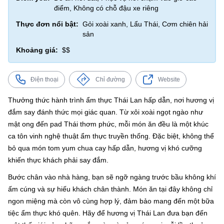
điểm, Không có chỗ đậu xe riêng
Thực đơn nổi bật:
Gỏi xoài xanh, Lẩu Thái, Cơm chiên hải
sản
Khoảng giá:
$$
Điện thoại
Chỉ đường
Website
Thưởng thức hành trình ẩm thực Thái Lan hấp dẫn, nơi hương vị
đắm say đánh thức mọi giác quan. Từ xôi xoài ngọt ngào như
mật ong đến pad Thái thơm phức, mỗi món ăn đều là một khúc
ca tôn vinh nghệ thuật ẩm thực truyền thống. Đặc biệt, không thể
bỏ qua món tom yum chua cay hấp dẫn, hương vị khó cưỡng
khiến thực khách phải say đắm.
Bước chân vào nhà hàng, bạn sẽ ngỡ ngàng trước bầu không khí
ấm cúng và sự hiếu khách chân thành. Món ăn tại đây không chỉ
ngon miệng mà còn vô cùng hợp lý, đảm bảo mang đến một bữa
tiệc ẩm thực khó quên. Hãy để hương vị Thái Lan đưa bạn đến