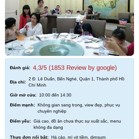
4,3/5 (1853 Review by google)
Đánh giá:
2 Đ. Lê Duẩn, Bến Nghé, Quận 1, Thành phố Hồ
Địa chỉ:
Chí Minh
Giờ mở cửa:
10:00 đến 14:30
Điểm mạnh:
Không gian sang trọng, view đẹp, phục vụ
chuyên nghiệp
Điểm yếu:
Giá cao, đồ ăn chưa thực sự xuất sắc, menu
không đa dạng
Thực đơn nổi bật:
Há cảo, mì vịt tiềm, dimsum