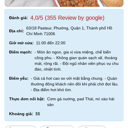
4,0/5 (355 Review by google)
Đánh giá:
63/18 Pasteur, Phường, Quận 1, Thành phố Hồ
Địa chỉ:
Chí Minh 71006
Giờ mở cửa:
11:00 đến 22:00
Điểm mạnh:
- Món ăn ngon, gia vị vừa miệng, chế biến
công phu. - Không gian quán sạch sẽ, thoáng
mát, rộng rãi. - Đội ngũ nhân viên phục vụ chu
đáo, nhiệt tình.
Điểm yếu:
- Giá cả hơi cao so với mặt bằng chung. - Quán
thường đông khách nên đôi khi phải chờ đợi lâu.
- Địa điểm hơi khó tìm.
Thực đơn nổi bật:
Cơm gà nướng, pad Thái, mì xào hải
sản
Khoảng giá:
$$