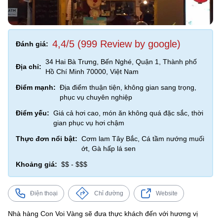
4,4/5 (999 Review by google)
Đánh giá:
34 Hai Bà Trưng, Bến Nghé, Quận 1, Thành phố
Địa chỉ:
Hồ Chí Minh 70000, Việt Nam
Điểm mạnh:
Địa điểm thuận tiện, không gian sang trọng,
phục vụ chuyên nghiệp
Điểm yếu:
Giá cả hơi cao, món ăn không quá đặc sắc, thời
gian phục vụ hơi chậm
Thực đơn nổi bật:
Cơm lam Tây Bắc, Cá tầm nướng muối
ớt, Gà hấp lá sen
Khoảng giá:
$$ - $$$
Điện thoại
Chỉ đường
Website
Nhà hàng Con Voi Vàng sẽ đưa thực khách đến với hương vị