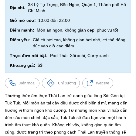
38 Lý Tự Trọng, Bến Nghé, Quận 1, Thành phố Hồ
Địa chỉ:
Chí Minh
Giờ mở cửa:
10:00 đến 22:00
Điểm mạnh:
Món ăn ngon, không gian đẹp, phục vụ tốt
Điểm yếu:
Giá cả hơi cao, không gian hơi nhỏ, có thể đông
đúc vào giờ cao điểm
Thực đơn nổi bật:
Pad Thái, Xôi xoài, Curry xanh
Khoảng giá:
$$
Điện thoại
Chỉ đường
Website
Thưởng thức ẩm thực Thái Lan trứ danh giữa lòng Sài Gòn tại
Tuk Tuk. Mỗi món ăn tại đây đều được chế biến tỉ mỉ, mang đến
hương vị thơm ngon khó cưỡng. Từ những món khai vị hấp dẫn
đến các món chính đặc sắc, Tuk Tuk sẽ đưa bạn vào một hành
trình ẩm thực khó quên. Không chỉ vậy, không gian quán ấm
cúng, được trang trí theo phong cách Thái Lan truyền thống sẽ