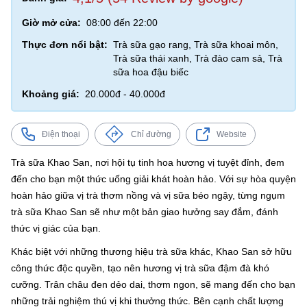
Giờ mở cửa:
08:00 đến 22:00
Thực đơn nổi bật:
Trà sữa gạo rang, Trà sữa khoai môn,
Trà sữa thái xanh, Trà đào cam sả, Trà
sữa hoa đậu biếc
Khoảng giá:
20.000đ - 40.000đ
Điện thoại
Chỉ đường
Website
Trà sữa Khao San, nơi hội tụ tinh hoa hương vị tuyệt đỉnh, đem
đến cho bạn một thức uống giải khát hoàn hảo. Với sự hòa quyện
hoàn hảo giữa vị trà thơm nồng và vị sữa béo ngậy, từng ngụm
trà sữa Khao San sẽ như một bản giao hưởng say đắm, đánh
thức vị giác của bạn.
Khác biệt với những thương hiệu trà sữa khác, Khao San sở hữu
công thức độc quyền, tạo nên hương vị trà sữa đậm đà khó
cưỡng. Trân châu đen dẻo dai, thơm ngon, sẽ mang đến cho bạn
những trải nghiệm thú vị khi thưởng thức. Bên cạnh chất lượng