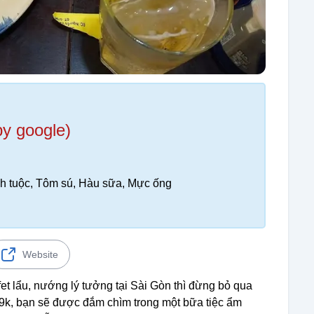
by google)
ch tuộc, Tôm sú, Hàu sữa, Mực ống
Website
et lẩu, nướng lý tưởng tại Sài Gòn thì đừng bỏ qua
k, bạn sẽ được đắm chìm trong một bữa tiệc ẩm