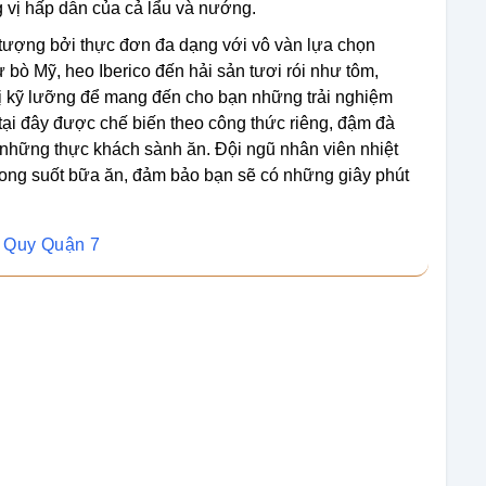
 vị hấp dẫn của cả lẩu và nướng.
ượng bởi thực đơn đa dạng với vô vàn lựa chọn
 bò Mỹ, heo Iberico đến hải sản tươi rói như tôm,
bị kỹ lưỡng để mang đến cho bạn những trải nghiệm
 tại đây được chế biến theo công thức riêng, đậm đà
 những thực khách sành ăn. Đội ngũ nhân viên nhiệt
 trong suốt bữa ăn, đảm bảo bạn sẽ có những giây phút
n Quy Quận 7