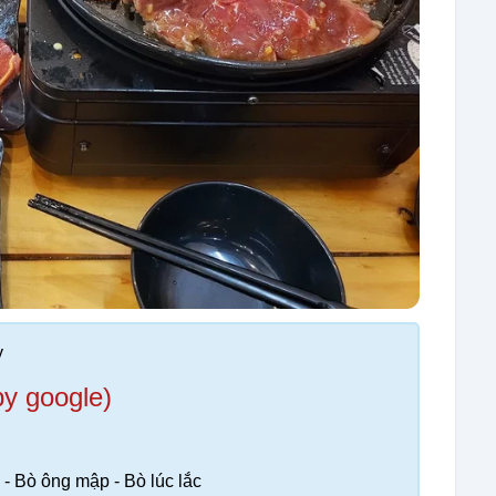
y
by google)
 - Bò ông mập - Bò lúc lắc