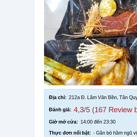
Địa chỉ:
212a Đ. Lâm Văn Bền, Tân Qu
4,3/5 (167 Review 
Đánh giá:
Giờ mở cửa:
14:00 đến 23:30
Thực đơn nổi bật:
- Gân bò hầm ngũ vị