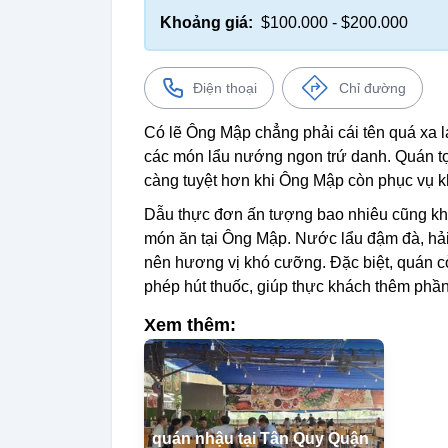
Khoảng giá:
$100.000 - $200.000
Điện thoại
Chỉ đường
Có lẽ Ông Mập chẳng phải cái tên quá xa lạ
các món lẩu nướng ngon trứ danh. Quán tọa lạ
càng tuyệt hơn khi Ông Mập còn phục vụ kh
Dẫu thực đơn ấn tượng bao nhiêu cũng khó
món ăn tại Ông Mập. Nước lẩu đậm đà, hải s
nên hương vị khó cưỡng. Đặc biệt, quán cò
phép hút thuốc, giúp thực khách thêm phần
Xem thêm:
quán nhậu tại Tân Quy Quận